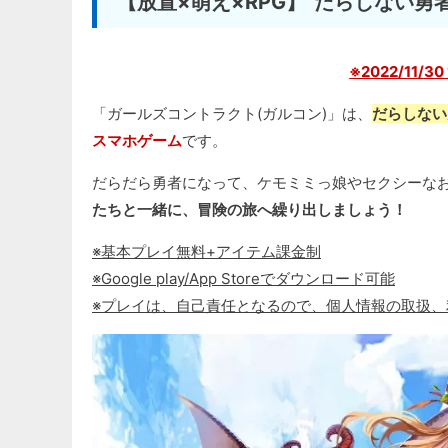
【放置×萌え×RPG】“だらしない
※2022/11/
「ガールズコントラクト(ガルコン)」は、
だらしない
スマホゲーム
です。
だらだら勇者になって、ケモミミっ娘やセクシーな
たちと一緒に、冒険の旅へ繰り出しましょう！
※基本プレイ無料+アイテム課金制
※Google play/App Storeでダウンロード可能
※プレイは、自己責任となるので、個人情報の取扱