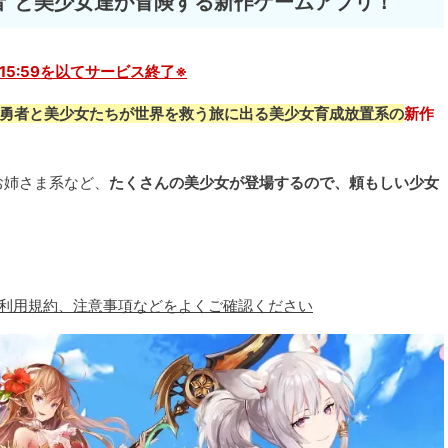
勇者”と美少女達が冒険する新作ゲームアプリ！
30 15:59を以てサービス終了※
勇者と美少女たちが世界を救う旅に出る美少女育成放置系の
新作
お姉さま系など、
たくさんの美少女が登場するので、頼もしい少女
、利用規約、注意事項などをよくご確認ください