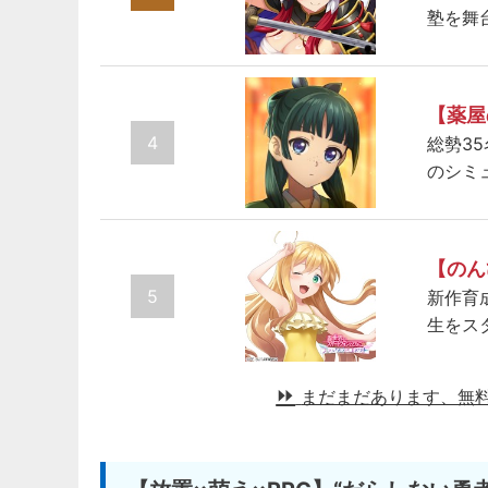
塾を舞
【薬屋
4
総勢3
のシミ
【のん
5
新作育
生をス
まだまだあります、無