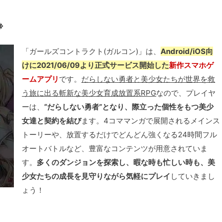
※
「ガールズコントラクト(ガルコン)」は、
Android/iOS向
けに2021/06/09より正式サービス開始した
新作スマホゲ
ームアプリ
です。
だらしない勇者と美少女たちが世界を救
う旅に出る斬新な美少女育成放置系RPG
なので、プレイヤ
ーは、
“だらしない勇者”となり、際立った個性をもつ美少
女達と契約を結び
ます。4コママンガで展開されるメインス
トーリーや、放置するだけでどんどん強くなる24時間フル
オートバトルなど、豊富なコンテンツが用意されていま
す。
多くのダンジョンを探索し、暇な時も忙しい時も、美
少女たちの成長を見守りながら気軽にプレイ
していきまし
ょう！