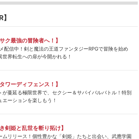
R】
サク最強の冒険者へ！】
ニメ配信中！剣と魔法の王道ファンタジーRPGで冒険を始め
異世界転生への扉が今開かれる！
タワーディフェンス！】
＞が蔓延る極限世界で、セクシー＆サバイバルバトル！特別
ュエーションを楽しもう！
き剣姫と乱世を斬り拓け】
ームリリース！個性豊かな「剣姫」たちと出会い、武應学園