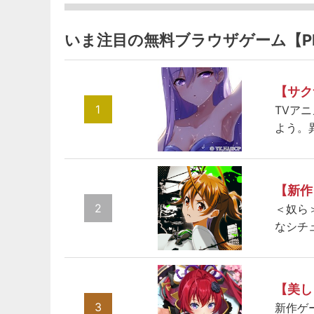
いま注目の無料ブラウザゲーム【P
【サク
1
TVア
よう。
【新作
2
＜奴ら
なシチ
【美し
3
新作ゲ