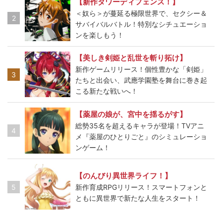
【新作タワーディフェンス！】
＜奴ら＞が蔓延る極限世界で、セクシー＆
2
サバイバルバトル！特別なシチュエーショ
ンを楽しもう！
【美しき剣姫と乱世を斬り拓け】
新作ゲームリリース！個性豊かな「剣姫」
3
たちと出会い、武應学園塾を舞台に巻き起
こる新たな戦いへ！
【薬屋の娘が、宮中を揺るがす】
総勢35名を超えるキャラが登場！TVアニ
4
メ『薬屋のひとりごと』のシミュレーショ
ンゲーム！
【のんびり異世界ライフ！】
5
新作育成RPGリリース！スマートフォンと
ともに異世界で新たな人生をスタート！