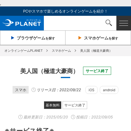
,
PCやスマホで楽しめるオンラインゲームを紹介！
ブラウザ
ゲーム
スマホ
ゲーム
を探す
を探す
オンラインゲームPLANET
スマホゲーム
美人国（極道大豪商）
美人国（極道大豪商）
サービス終了
スマホ
リリース日：2022/09/22
iOS
android
基本無料
サービス終了
最終更新日：
2025/05/20
投稿日：2022/09/05
※サービス終了※