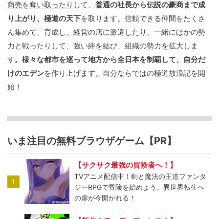
商売を奪い取ったり
して、
普通の社長から伝説の豪商まで成
り上がり、極道の天下
を取ります。信頼できる仲間をたくさ
ん集めて、育成し、経営の店に派遣したり、一緒にほかの勢
力と戦ったりして、強い絆を結び、組織の勢力を拡大しま
す
。様々な都市を巡って地方から全日本を制覇して、自分だ
けのエデン
を作り上げます。自分ならではの極道放浪記を開
始！
いま注目の無料ブラウザゲーム【PR】
【サクサク最強の冒険者へ！】
TVアニメ配信中！剣と魔法の王道ファンタ
1
ジーRPGで冒険を始めよう。異世界転生へ
の扉が今開かれる！