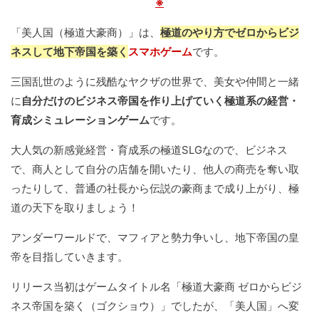
※
「美人国（極道大豪商）」は、
極道のやり方でゼロからビジ
ネスして地下帝国を築く
スマホゲーム
です。
三国乱世のように残酷なヤクザの世界で、美女や仲間と一緒
に
自分だけのビジネス帝国を作り上げていく極道系の経営・
育成シミュレーションゲーム
です。
大人気の新感覚経営・育成系の極道SLGなので、ビジネス
で、商人として自分の店舗を開いたり、他人の商売を奪い取
ったりして、普通の社長から伝説の豪商まで成り上がり、極
道の天下を取りましょう！
アンダーワールドで、マフィアと勢力争いし、地下帝国の皇
帝を目指していきます。
リリース当初はゲームタイトル名「極道大豪商 ゼロからビジ
ネス帝国を築く（ゴクショウ）」でしたが、「美人国」へ変