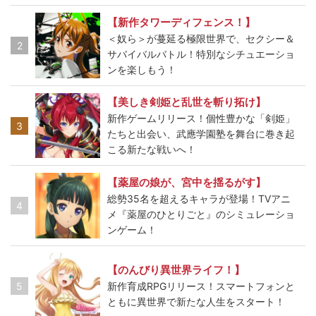
【新作タワーディフェンス！】
＜奴ら＞が蔓延る極限世界で、セクシー＆
2
サバイバルバトル！特別なシチュエーショ
ンを楽しもう！
【美しき剣姫と乱世を斬り拓け】
新作ゲームリリース！個性豊かな「剣姫」
3
たちと出会い、武應学園塾を舞台に巻き起
こる新たな戦いへ！
【薬屋の娘が、宮中を揺るがす】
総勢35名を超えるキャラが登場！TVアニ
4
メ『薬屋のひとりごと』のシミュレーショ
ンゲーム！
【のんびり異世界ライフ！】
5
新作育成RPGリリース！スマートフォンと
ともに異世界で新たな人生をスタート！