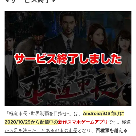
「極道市長 -世界制覇を目指せ-」は、
Android/iOS向けに
2020/10/29から配信中の
新作スマホゲームアプリ
です。
極道
から足を洗った、とある都市の市長
となり、
百種類を越える