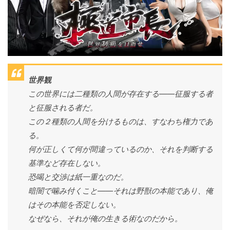
世界観
この世界には二種類の人間が存在する――征服する者
と征服される者だ。
この２種類の人間を分けるものは、すなわち権力であ
る。
何が正しくて何が間違っているのか、それを判断する
基準など存在しない。
恐喝と交渉は紙一重なのだ。
暗闇で噛み付くこと――それは野獣の本能であり、俺
はその本能を否定しない。
なぜなら、それが俺の生きる術なのだから。