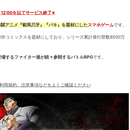
30 12:00を以てサービス終了※
格闘アニメ『範馬刃牙』『バキ』を題材にした
スマホゲーム
です。
作コミックスを題材にしており、シリーズ累計発行部数8500万
場するファイター達が続々参戦するバトルRPG
です。
、利用規約、注意事項などをよくご確認ください