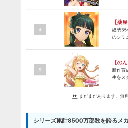
【薬屋
4
総勢3
のシミ
【のん
5
新作育
生をス
まだまだあります、無
シリーズ累計8500万部数を誇るメ