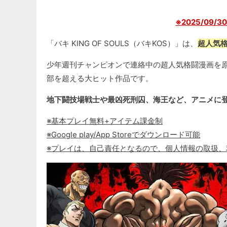
※2025/09/
「バキ KING OF SOULS（バキKOS）」は、
超人気
少年週刊チャンピオンで連絡中の超人気格闘漫画を原
部を超える大ヒット作品です。
地下闘技場戦士や最凶死刑囚、海王など、アニメに登
※基本プレイ無料+アイテム課金制
※Google play/App Storeでダウンロード可能
※プレイは、自己責任となるので、個人情報の取扱