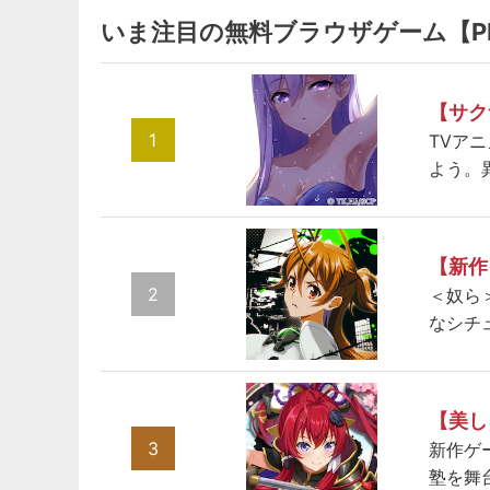
いま注目の無料ブラウザゲーム【P
【サク
1
TVア
よう。
【新作
2
＜奴ら
なシチ
【美し
3
新作ゲ
塾を舞