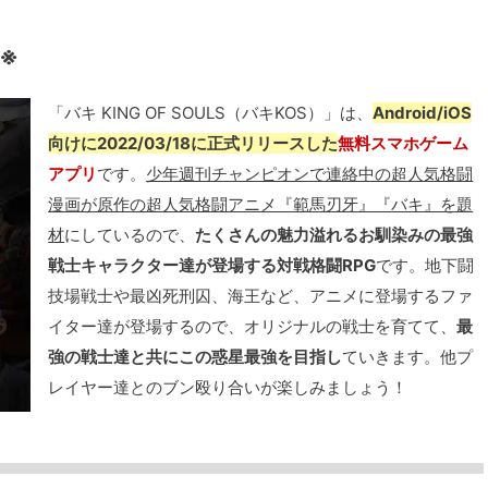
了※
「バキ KING OF SOULS（バキKOS）」は、
Android/iOS
向けに2022/03/18に正式リリースした
無料スマホゲーム
アプリ
です。
少年週刊チャンピオンで連絡中の超人気格闘
漫画が原作の超人気格闘アニメ『範馬刃牙』『バキ』を題
材
にしているので、
たくさんの魅力溢れるお馴染みの最強
戦士キャラクター達が登場する対戦格闘RPG
です。地下闘
技場戦士や最凶死刑囚、海王など、アニメに登場するファ
イター達が登場するので、オリジナルの戦士を育てて、
最
強の戦士達と共にこの惑星最強を目指し
ていきます。他プ
レイヤー達とのブン殴り合いが楽しみましょう！