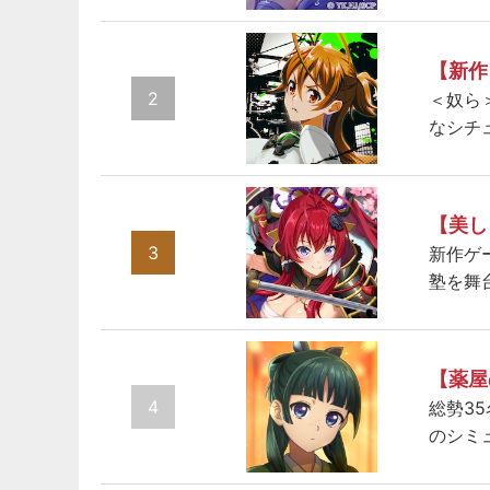
【新作
2
＜奴ら
なシチ
【美し
3
新作ゲ
塾を舞
【薬屋
4
総勢3
のシミ