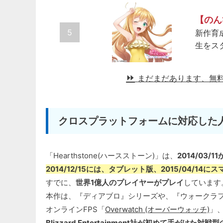
【のん
5
新作育
生をス
まだまだあります、無
クロスプラットフォームに対応した
「Hearthstone(ハースストーン)」は、
2014/03
2014/12/15には、タブレット版、2015/04/14にス
すでに、
世界1億人のプレイヤーがプレイ
しています
本作は、『ディアブロ』シリーズや、『ウォークラ
オンラインFPS「
Overwatch (オーバーウォッチ)
」
Blizzard Entertainment社が初めて手がけた対戦型