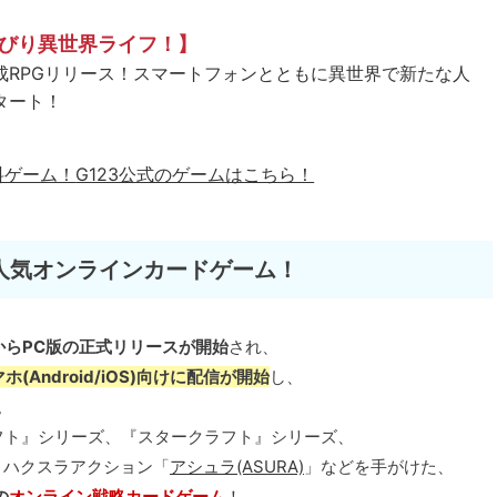
びり異世界ライフ！】
成RPGリリース！スマートフォンとともに異世界で新たな人
タート！
料ゲーム！
G123公式のゲームはこちら！
人気オンラインカードゲーム！
/11からPC版の正式リリースが開始
され、
マホ(Android/iOS)向けに配信が開始
し、
。
フト』シリーズ、『スタークラフト』シリーズ、
、ハクスラアクション「
アシュラ(ASURA)
」などを手がけた、
の
オンライン戦略カードゲーム
！