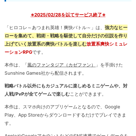
※2025/02/28を以てサービス終了※
「ヒロコレ～あつまれ英雄！爽快バトル～」は、
強力なヒー
ローを集めて、戦術・戦略を駆使して自分だけの伝説を作り
上げていく放置系の爽快バトルを楽しむ
放置系爽快シミュレ
ーションRPG
です。
本作は、「
風のファンタジア（カゼファン）
」を手掛けた
Sunshine Games社から配信されます。
戦略バトル以外にもカジュアルに楽しめるミニゲームや、対
人戦/PvPが全てゲームで楽しむ
ことができます。
本作は、スマホ向けのアプリゲームとなるので、Google
Play、App Storeからダウンロードするだけでプレイできま
す。
AppleやGoogleアカウントなどのSNS連携でゲームデータを