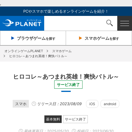
,
PCやスマホで楽しめるオンラインゲームを紹介！
ブラウザ
ゲーム
スマホ
ゲーム
を探す
を探す
オンラインゲームPLANET
スマホゲーム
ヒロコレ～あつまれ英雄！爽快バトル～
ヒロコレ～あつまれ英雄！爽快バトル～
サービス終了
スマホ
リリース日：2023/08/09
iOS
android
基本無料
サービス終了
最終更新日：
2025/05/20
投稿日：2023/06/10