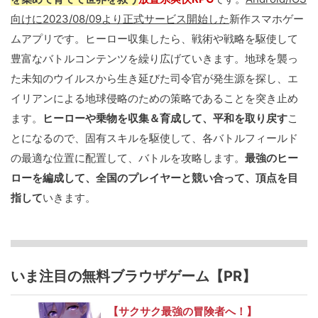
向けに2023/08/09より正式サービス開始した
新作スマホゲー
ムアプリです。ヒーロー収集したら、戦術や戦略を駆使して
豊富なバトルコンテンツを繰り広げていきます。地球を襲っ
た未知のウイルスから生き延びた司令官が発生源を探し、エ
イリアンによる地球侵略のための策略であることを突き止め
ます。
ヒーローや乗物を収集＆育成して、平和を取り戻す
こ
とになるので、固有スキルを駆使して、各バトルフィールド
の最適な位置に配置して、バトルを攻略します。
最強のヒー
ローを編成して、全国のプレイヤーと競い合って、頂点を目
指して
いきます。
いま注目の無料ブラウザゲーム【PR】
【サクサク最強の冒険者へ！】