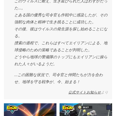
このウィルスに耐え、生き延びられた人はわずかだっ
た…。
とある国の優秀な司令官も作戦中に感染したが、その
強靭な肉体と精神で生き残ることに成功した。
その後、彼はウイルスの発生源を探し始めることにな
る。
捜索の過程で、これらはすべてエイリアンによる、地
球侵略のための策略であることが判明した。
どうやら地球の警備隊のトップにもエイリアンに操ら
れた人々がいるようだ。
…この困難な状況で、司令官と仲間たちが力を合わ
せ、地球を守る戦争が、今、始まる！
公式サイトお知らせ
より