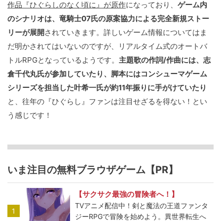
作品『ひぐらしのなく頃に』が原作
になっており、
ゲーム内
のシナリオは、竜騎士07氏の原案協力による完全新規ストー
リーが展開
されていきます。詳しいゲーム情報についてはま
だ明かされてはいないのですが、リアルタイム式のオートバ
トルRPGとなっているようです。
主題歌の作詞/作曲には、志
倉千代丸氏が参加していたり、脚本にはコンシューマゲーム
シリーズを担当した叶希一氏が約11年振りに手がけていたり
と、往年の『ひぐらし』ファンは注目せざるを得ない！とい
う感じです！
いま注目の無料ブラウザゲーム【PR】
【サクサク最強の冒険者へ！】
TVアニメ配信中！剣と魔法の王道ファンタ
1
ジーRPGで冒険を始めよう。異世界転生へ