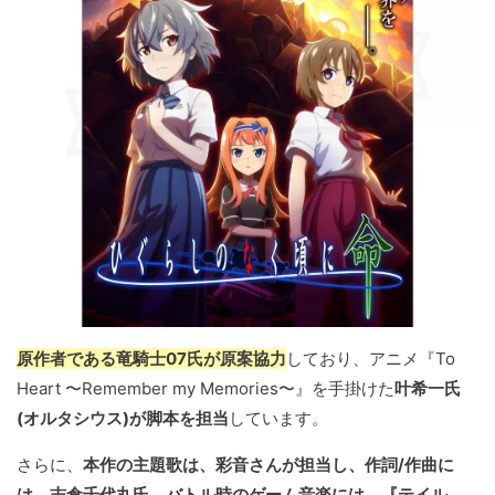
原作者である竜騎士07氏が原案協力
しており、アニメ『To
Heart 〜Remember my Memories〜』を手掛けた
叶希一氏
(オルタシウス)が脚本を担当
しています。
さらに、
本作の主題歌は、彩音さんが担当し、作詞/作曲に
は、志倉千代丸氏、バトル時のゲーム音楽には、『テイル