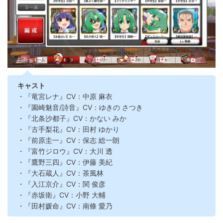
キャスト
・『竜宮レナ』CV：中原 麻衣
・『園崎魅音/詩音』CV：ゆきの さつき
・『北条沙都子』CV：かない みか
・『古手梨花』CV：田村 ゆかり
・『前原圭一』CV：保志 総一朗
・『富竹ジロウ』CV：大川 透
・『鷹野三四』CV：伊藤 美紀
・『大石蔵人』CV：茶風林
・『入江京介』CV：関 俊彦
・『赤坂衛』CV：小野 大輔
・『田村媛命』CV：南條 愛乃