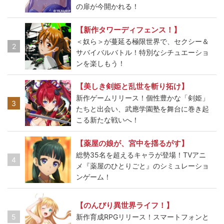
の扉が今開かれる！
【新作タワーディフェンス！】
＜奴ら＞が蔓延る極限世界で、セクシー＆
2
サバイバルバトル！特別なシチュエーショ
ンを楽しもう！
【美しき剣姫と乱世を斬り拓け】
新作ゲームリリース！個性豊かな「剣姫」
3
たちと出会い、武應学園塾を舞台に巻き起
こる新たな戦いへ！
【薬屋の娘が、宮中を揺るがす】
総勢35名を超えるキャラが登場！TVアニ
4
メ『薬屋のひとりごと』のシミュレーショ
ンゲーム！
【のんびり異世界ライフ！】
5
新作育成RPGリリース！スマートフォンと