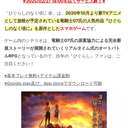
※2025/02/27 18:00を以てサービス終了※
「ひぐらしのなく頃に 命」は、
2020年10月より新TVアニメ
として放映が予定されている竜騎士07氏の人気作品『ひぐら
しのなく頃に』を原作とした
スマホゲーム
です。
ゲーム内のシナリオは、
竜騎士07氏の原案協力による完全新
規ストーリーが展開されていくリアルタイム式のオートバト
ルRPG
となっているので、往年の『ひぐらし』ファンは、ご
注目ください！
※基本プレイ無料+アイテム課金制
※Google play及び、App storeでダウンロード可能