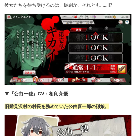
彼女たちを待ち受けるのは、惨劇か、それとも……!!?
▼『公由 一穂』CV：相良 茉優
旧雛見沢村の村長を務めていた公由喜一郎の孫娘。