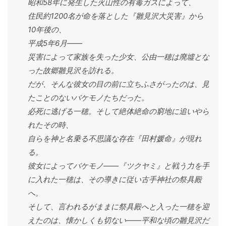
昭和58年に発生した火山性の有毒ガスによって、
住民約1200名が命を落とした『雛見沢大災害』から
10年後の、
平成5年6月――
災害によって家族を失った少女、公由一穂は廃墟とな
った故郷雛見沢を訪れる。
だが、そんな彼女の目の前に立ちふさがったのは、見
たことのないバケモノたちだった。
必死に逃げる一穂。そして絶体絶命の窮地に追いやら
れたその時、
自らを神と名乗る不思議な存在『田村媛命』が現れ
る。
彼女によってバケモノ――『ツクヤミ』と戦う力を手
に入れた一穂は、その導きに従い古手神社の祭具殿
へ。
そして、言われるがままに祭具殿へと入った一穂を迎
えたのは、懐かしくも切ない――平和な頃の雛見沢だ