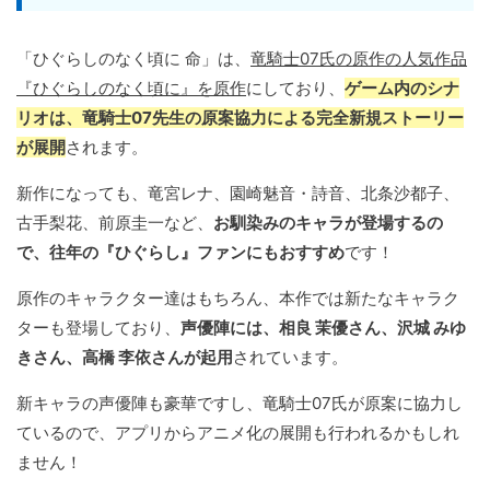
「ひぐらしのなく頃に 命」は、
竜騎士07氏の原作の人気作品
『ひぐらしのなく頃に』を原作
にしており、
ゲーム内のシナ
リオは、竜騎士07先生の原案協力による完全新規ストーリー
が展開
されます。
新作になっても、竜宮レナ、園崎魅音・詩音、北条沙都子、
古手梨花、前原圭一など、
お馴染みのキャラが登場するの
で、往年の『ひぐらし』ファンにもおすすめ
です！
原作のキャラクター達はもちろん、本作では新たなキャラク
ターも登場しており、
声優陣には、相良 茉優さん、沢城 みゆ
きさん、高橋 李依さんが起用
されています。
新キャラの声優陣も豪華ですし、竜騎士07氏が原案に協力し
ているので、アプリからアニメ化の展開も行われるかもしれ
ません！