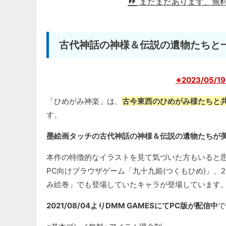
まだまだあります、無
古代神話の神様＆伝説の遺物たちと
※2023/05/
「ひめがみ神楽」は、
古今東西のひめがみ様たちと共
す。
墨絵画タッチの古代神話の神様＆伝説の遺物たちが
本作の特徴的なイラストを見て気づいた方もいると思うのです
PC向けブラウザゲーム「九十九姫(つくもひめ)」、201
み絵巻」でも登場していたキャラが登場しています
2021/08/04よりDMM GAMESにてPC版が配信中
で