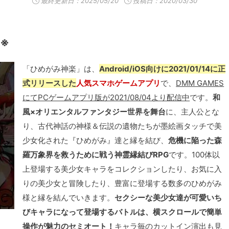
最終更新日：
2025/05/20
投稿日：2020/03/30
了※
「ひめがみ神楽」は、
Android/iOS向けに2021/01/14に正
式リリースした
人気スマホゲームアプリ
で、
DMM GAMES
にてPCゲームアプリ版が2021/08/04より配信中
です。
和
風×オリエンタルファンタジー世界を舞台
に、主人公とな
り、古代神話の神様＆伝説の遺物たちが墨絵画タッチで美
少女化された『ひめがみ』達と縁を結び、
危機に陥った森
羅万象界を救うために戦う神霊縁結びRPG
です。100体以
上登場する美少女キャラをコレクションしたり、お気に入
りの美少女と冒険したり、豊富に登場する数多のひめがみ
様と縁を結んでいきます。
セクシーな美少女達が可愛いち
びキャラになって登場するバトルは、横スクロールで簡単
操作が魅力のセミオート！
キャラ毎のカットイン演出も見