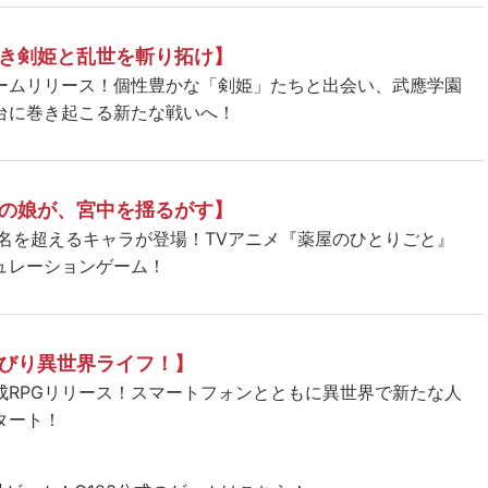
き剣姫と乱世を斬り拓け】
ームリリース！個性豊かな「剣姫」たちと出会い、武應学園
台に巻き起こる新たな戦いへ！
の娘が、宮中を揺るがす】
5名を超えるキャラが登場！TVアニメ『薬屋のひとりごと』
ュレーションゲーム！
びり異世界ライフ！】
成RPGリリース！スマートフォンとともに異世界で新たな人
タート！