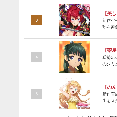
【美し
3
新作ゲ
塾を舞
【薬屋
4
総勢3
のシミ
【のん
5
新作育
生をス