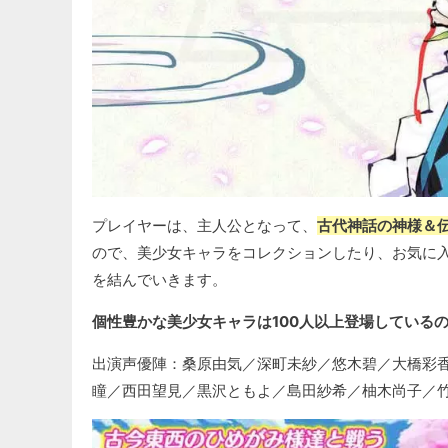
プレイヤーは、主人公となって、
古代神話の神様＆
ので、美少女キャラをコレクションしたり、お気に
を結んでいきます。
個性豊かな美少女キャラは100人以上登場している
出演声優陣：桑原由気／深町未紗／悠木碧／大橋彩
瞳／西田望見／黒沢ともよ／島田紗希／柚木尚子／竹