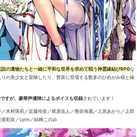
伝説の遺物たちと一緒に平和な世界を求めて戦う神霊縁結びRPG
な
入りの美少女と冒険したり、豊富に登場する数多のひめがみ様と縁
のですが、豪華声優陣によるボイスも収録
されています！
香／木村珠莉／近藤玲奈／梶原岳人／熊谷海麗／上原あかり／上田
達彩奈／Lynn／結崎このみ