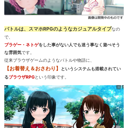
バトルは、スマホRPGのようなカジュアルタイプ
なの
で、
ブラゲー・ネトゲ
をした事がない人でも迷う事なく遊べそう
な雰囲気
です。
従来ブラウザゲームのようなバトルや物語に、
【お着替え＆おさわり】
というシステムも搭載されてい
る
ブラウザRPG
という印象です。