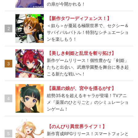
の扉が今開かれる！
【新作タワーディフェンス！】
＜奴ら＞が蔓延る極限世界で、セクシー＆
2
サバイバルバトル！特別なシチュエーショ
ンを楽しもう！
【美しき剣姫と乱世を斬り拓け】
新作ゲームリリース！個性豊かな「剣姫」
3
たちと出会い、武應学園塾を舞台に巻き起
こる新たな戦いへ！
【薬屋の娘が、宮中を揺るがす】
総勢35名を超えるキャラが登場！TVアニ
4
メ『薬屋のひとりごと』のシミュレーショ
ンゲーム！
【のんびり異世界ライフ！】
5
新作育成RPGリリース！スマートフォンと