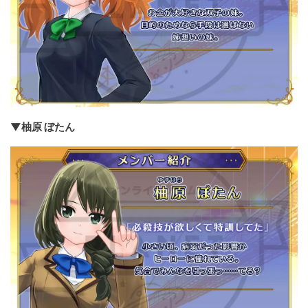
▼柚原 ぼたん