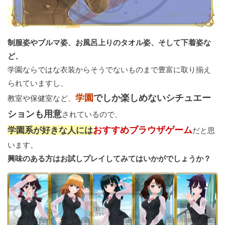
制服姿やブルマ姿、お風呂上りのタオル姿、そして下着姿な
ど、
学園ならではな衣装からそうでないものまで豊富に取り揃え
られていますし、
学園
でしか楽しめないシチュエー
教室や保健室など、
ションも用意
されているので、
おすすめブラウザゲーム
学園系が好きな人には
だと思
います。
興味のある方はお試しプレイしてみてはいかがでしょうか？