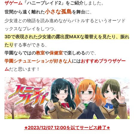
ザゲーム
「ハニーブレイド2」をご紹介
しました。
小さな孤島
世間から遠く離れた
を舞台
に、
少女達との物語を読み進めながらバトルするというオーソド
ックスなプレイをしつつ、
3Dで表現された少女達の露出度MAXな着替えを見たり、振れ
たり
する事ができる、
学園ならではの
教室
や
保健室
で楽しめる
ので、
学園シチュエーションが好きな人
には
おすすめブラウザゲー
ム
だと思います！
※2023/12/07 12:00を以てサービス終了※