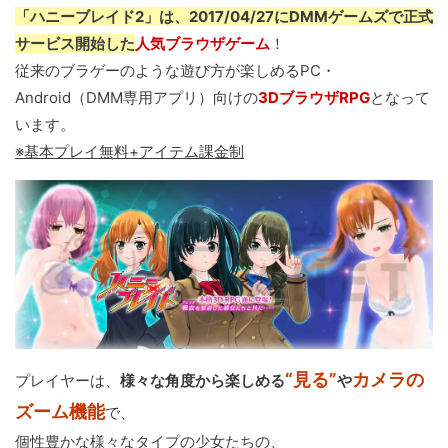
「ハニーブレイド2」は、2017/04/27にDMMゲームズで正式
サービス開始した
人気ブラウザゲーム
！
従来のブラゲーのような遊び方が楽しめるPC・
Android（DMM専用アプリ）向けの
3DブラウザRPG
となって
います。
※基本プレイ無料+アイテム課金制
“見る”
カメラの
プレイヤーは、
様々な角度から楽しめる
や
ズーム機能
で、
個性豊かな様々なタイプの少女たちの、