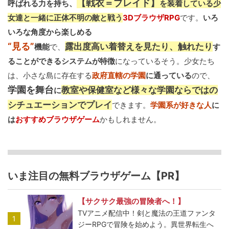
【戦衣＝ブレイド】
呼ばれる力を持ち、
を装着している少
女達と一緒に正体不明の敵と戦う
3DブラウザRPG
です。
いろ
いろな角度から楽しめる
“見る”
露出度高い着替えを見たり、触れたり
機能
で、
す
ることができるシステムが特徴
になっているそう。少女たち
は、小さな島に存在する
政府直轄の学園
に通っている
ので、
学園を舞台
教室や保健室など様々な学園ならではの
に
シチュエーションでプレイ
できます。
学園系が好きな人
に
は
おすすめブラウザゲーム
かもしれません。
いま注目の無料ブラウザゲーム【PR】
【サクサク最強の冒険者へ！】
TVアニメ配信中！剣と魔法の王道ファンタ
1
ジーRPGで冒険を始めよう。異世界転生へ