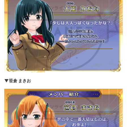
▼笹倉 まきお