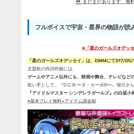
まだまだあります、無
フルボイスで宇宙・星界の物語が読み
※「星のガールズオデッセイ」2
「星のガールズオデッセイ」は、DMMにて017/05
主題歌の作詞作曲には、
ゲームやアニメ以外にも、映画や舞台、テレビなど
歌い手として、『D.C.III 〜ダ・カーポIII〜』瑠川さ
『アイドルマスター シンデレラガールズ』の白坂小
※基本プレイ無料+アイテム課金制