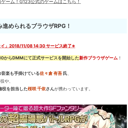
料ゲーム！
G123公式のゲームはこちら！
進められるブラウザRPG！
018/11/08 14:30 サービス終了※
/10からDMMにて正式サービスを開始した
新作ブラウザゲーム
！
の音楽も手掛けている
佐々倉 有吾
氏
、
ら役や、
梅役を担当した
桜咲 千依
さん
が携わっています。