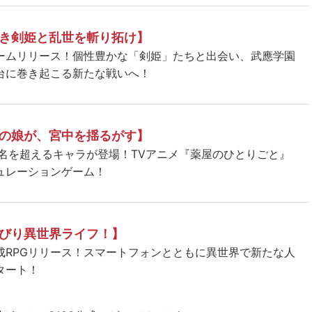
き剣姫と乱世を斬り拓け】
ームリリース！個性豊かな「剣姫」たちと出会い、武應学園
台に巻き起こる新たな戦いへ！
の娘が、宮中を揺るがす】
5名を超えるキャラが登場！TVアニメ『薬屋のひとりごと』
ュレーションゲーム！
びり異世界ライフ！】
成RPGリリース！スマートフォンとともに異世界で新たな人
タート！