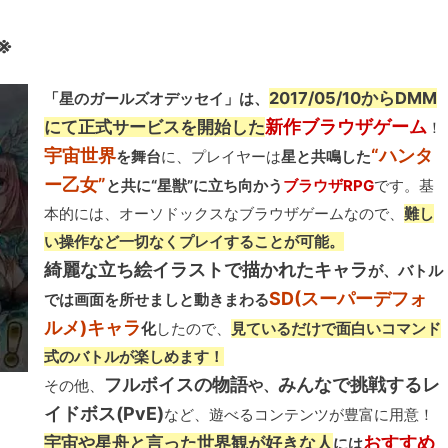
※
2017/05/10からDMM
「星のガールズオデッセイ」は、
新作ブラウザゲーム
にて正式サービスを開始した
！
宇宙世界
“ハンタ
を舞台
に、プレイヤーは
星と共鳴した
ー乙女”
と共に“星獣”に立ち向かう
ブラウザRPG
です。基
本的には、オーソドックスなブラウザゲームなので、
難し
い操作など一切なくプレイすることが可能。
綺麗な立ち絵イラストで描かれたキャラ
が、バトル
SD(スーパーデフォ
では画面を所せましと動きまわる
ルメ)キャラ
化
したので、
見ているだけで面白いコマンド
式のバトルが楽しめます！
フルボイスの物語
みんなで挑戦するレ
その他、
や、
イドボス(PvE)
など、遊べるコンテンツが豊富に用意！
おすすめ
宇宙や星舟と言った世界観が好きな人
には