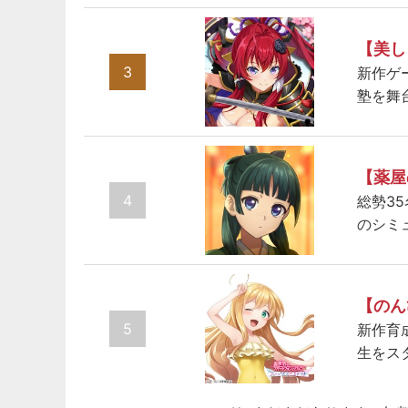
【美し
3
新作ゲ
塾を舞
【薬屋
4
総勢3
のシミ
【のん
5
新作育
生をス