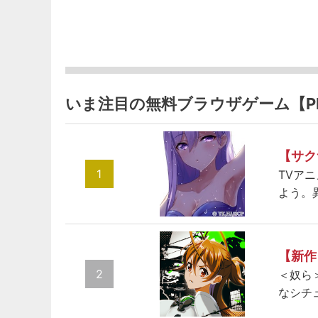
いま注目の無料ブラウザゲーム【P
【サク
1
TVア
よう。
【新作
2
＜奴ら
なシチ