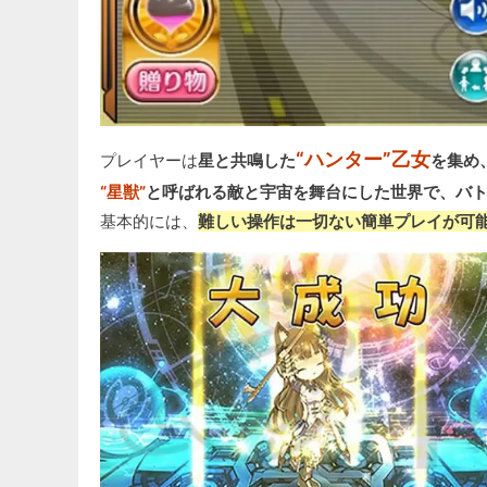
“ハンター”乙女
プレイヤーは
星と共鳴した
を集め
“星獣”
と呼ばれる敵と宇宙を舞台にした世界で、バ
基本的には、
難しい操作は一切ない簡単プレイが可