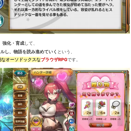
、強化・育成
して、
トルし、物語を読み進めていく
という、
能なオーソドックスな
ブラウザRPG
です。