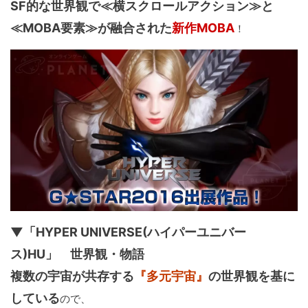
SF的な世界観で≪横スクロールアクション≫と
≪MOBA要素≫が融合された
新作MOBA
！
▼「HYPER UNIVERSE(ハイパーユニバー
ス)HU」 世界観・物語
複数の宇宙が共存する
『多元宇宙』
の世界観を基に
している
ので、