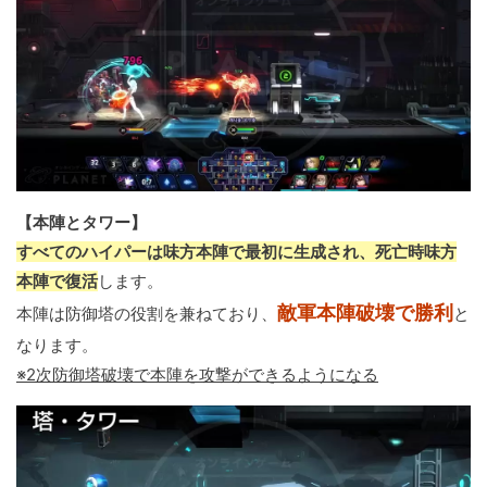
【本陣とタワー】
すべてのハイパーは味方本陣で最初に生成され、死亡時味方
本陣で復活
します。
敵軍本陣破壊で勝利
本陣は防御塔の役割を兼ねており、
と
なります。
※2次防御塔破壊で本陣を攻撃ができるようになる