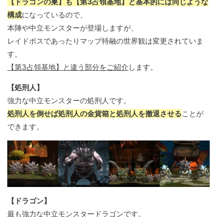
【ドラゴンの巣】も【第3占領基地】と基本的には同じような
構成
になっているので、
本陣や中立モンスターが登場しますが、
レイドボスであったりマップ特融の世界観は変更されていま
す。
【第3占領基地】と違う部分をご紹介
します。
【処刑人】
強力な中立モンスターの処刑人です。
処刑人を倒せば処刑人の金貨箱と処刑人を撤退させる
ことが
できます。
【ドラゴン】
最も強力な中立モンスタードラゴンです。