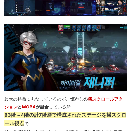
最大の特徴にもなっているのが、
懐かしの
横スクロールアク
ション
と
MOBA
が融合
している所！
B3階～4階の計7階層で構成されたステージを横スクロ
ール視点
で、