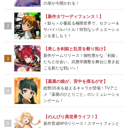
の扉が今開かれる！
【新作タワーディフェンス！】
＜奴ら＞が蔓延る極限世界で、セクシー＆
2
サバイバルバトル！特別なシチュエーショ
ンを楽しもう！
【美しき剣姫と乱世を斬り拓け】
新作ゲームリリース！個性豊かな「剣姫」
3
たちと出会い、武應学園塾を舞台に巻き起
こる新たな戦いへ！
【薬屋の娘が、宮中を揺るがす】
総勢35名を超えるキャラが登場！TVアニ
4
メ『薬屋のひとりごと』のシミュレーショ
ンゲーム！
【のんびり異世界ライフ！】
5
新作育成RPGリリース！スマートフォンと