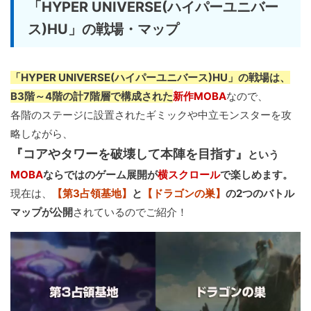
「HYPER UNIVERSE(ハイパーユニバー
ス)HU」の戦場・マップ
「HYPER UNIVERSE(ハイパーユニバース)HU」の戦場は、
B3階～4階の計7階層で構成された
新作MOBA
なので、
各階のステージに設置されたギミックや中立モンスターを攻
略しながら、
『コアやタワーを破壊して本陣を目指す』
という
MOBA
ならではのゲーム展開が
横スクロール
で楽しめます。
現在は、
【第3占領基地】
と
【ドラゴンの巣】
の2つのバトル
マップが公開
されているのでご紹介！