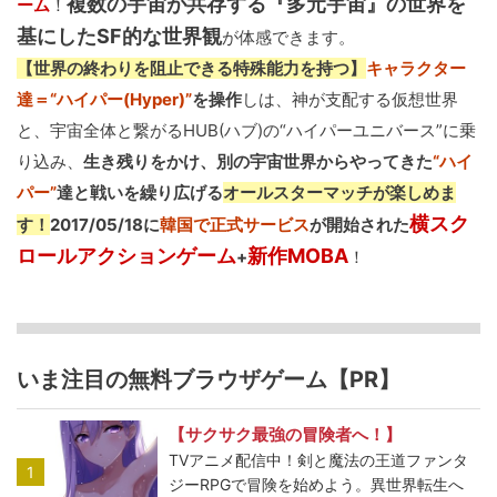
複数の宇宙が共存する『多元宇宙』の世界を
ーム
！
基にしたSF的な世界観
が体感できます。
【世界の終わりを阻止できる特殊能力を持つ】
キャラクター
達＝“ハイパー(Hyper)”
を操作
しは、神が支配する仮想世界
と、宇宙全体と繋がるHUB(ハブ)の“ハイパーユニバース”に乗
り込み、
生き残りをかけ、別の宇宙世界からやってきた
“ハイ
パー”
達と戦いを繰り広げる
オールスターマッチが楽しめま
横スク
す！
2017/05/18に
韓国で正式サービス
が開始された
ロールアクションゲーム
新作MOBA
+
！
いま注目の無料ブラウザゲーム【PR】
【サクサク最強の冒険者へ！】
TVアニメ配信中！剣と魔法の王道ファンタ
1
ジーRPGで冒険を始めよう。異世界転生へ