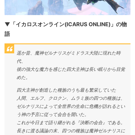
▼「イカロスオンライン(ICARUS ONLINE)」の物
語
遥か昔、魔神ゼルナリスがミドラス大陸に現れた時
代、
彼の強大な魔力を感じた四大主神は長い眠りから目覚
めた。
四大主神が創造した種族のうち最も繁栄していた
人間、エルフ、クロクン、ムラミ族の四つの種族は、
ゼルナリスによって全世界の生命に危機が訪れるとい
う神の予言に従って会合を開いた。
これが今日まで語り継がれる『決断の会合』である。
長きに渡る議論の末、四つの種族は魔神ゼルナリスに