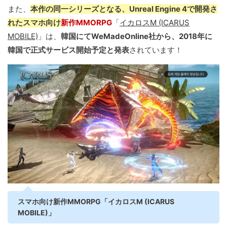
また、
本作の同一シリーズとなる、Unreal Engine 4で開発さ
れたスマホ向け
新作MMORPG
「
イカロスM (ICARUS
MOBILE)
」は、
韓国にてWeMadeOnline社から、2018年に
韓国で正式サービス開始予定と発表
されています！
スマホ向け新作MMORPG「イカロスM (ICARUS
MOBILE)」