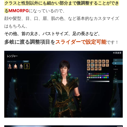
クラスと性別以外にも細かい部分まで微調整することができ
る
MMORPG
になっているので、
顔や髪型、目、口、眉、肌の色、など基本的なカスタマイズ
はもちろん、
その他、首の太さ、バストサイズ、足の長さなど、
多岐に渡る調整項目を
スライダーで設定可能
です！