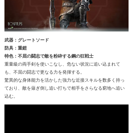
武器：グレートソード
防具：重鎧
特色：不屈の闘志で敵を粉砕する鋼の狂戦士
重量級の両手剣を使いこなし、危ない状況に追い込まれて
も、不屈の闘志で更なる力を発揮する。
驚異的な身体能力を活かした強力な近接スキルを数多く持っ
ており、敵を薙ぎ倒し追い打ちで相手をさらなる窮地へ追い
込む。