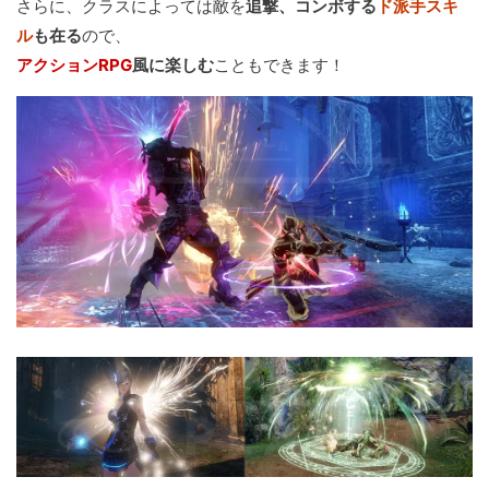
さらに、クラスによっては敵を
追撃、コンボする
ド派手スキ
ル
も在る
ので、
アクションRPG
風に楽しむ
こともできます！