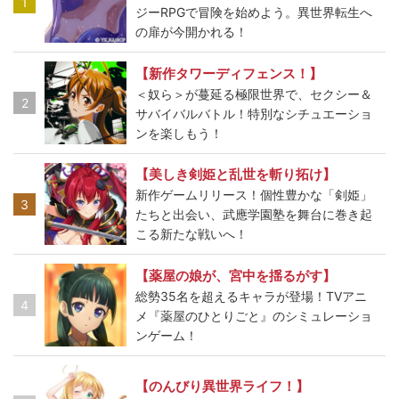
1
ジーRPGで冒険を始めよう。異世界転生へ
の扉が今開かれる！
【新作タワーディフェンス！】
＜奴ら＞が蔓延る極限世界で、セクシー＆
2
サバイバルバトル！特別なシチュエーショ
ンを楽しもう！
【美しき剣姫と乱世を斬り拓け】
新作ゲームリリース！個性豊かな「剣姫」
3
たちと出会い、武應学園塾を舞台に巻き起
こる新たな戦いへ！
【薬屋の娘が、宮中を揺るがす】
総勢35名を超えるキャラが登場！TVアニ
4
メ『薬屋のひとりごと』のシミュレーショ
ンゲーム！
【のんびり異世界ライフ！】