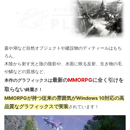
森や湖など自然オブジェクトや建設物のディティールはもち
ろん、
木陰から射す光と陰の陰影や、水面に映る反射、生き物の毛
や鱗などの質感など、
最新の
MMORPG
に全く引けを
本作のグラフィックスは
取らない
綺麗さ！
MMORPGが持つ従来の雰囲気がWindows 10対応の高
品質なグラフィックスで実装
されています！