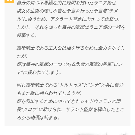
自分の持つ不思議な力に疑問を抱いたラニア姫は、
彼女の生誕の際に不吉な予言を行った予言者“チメ
ル”に会うため、アクラート草原に向かって旅立つ。
しかし、それを知った魔神の軍団はラニア姫の一行を
襲撃する。
護衛騎士である主人公は姫を守るために全力を尽くし
たが、
姫は魔神の軍団の一つである氷雪の魔軍の将軍“ロン
ド”に攫われてしまう。
同じ護衛騎士である“トルトゥス”と“レナ”と共に自分
もまた敵に捕らわれてしまうが、
姫を救出するためにやってきたシャドウクランの団
長“クロウ”に助けられ、サラント監獄を脱出したとこ
ろから物語は始まる。