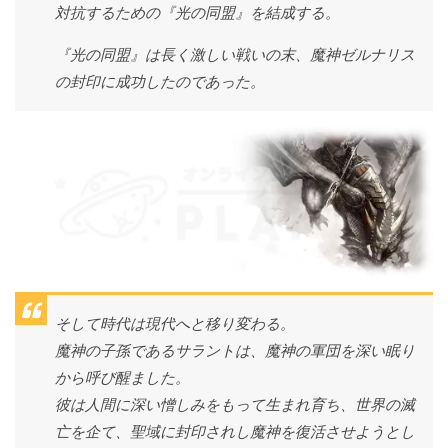
対抗するための『光の同盟』を結成する。
『光の同盟』は長く激しい戦いの末、魔神ゼルナリス
の封印に成功したのであった。
そして時代は現代へと移り変わる。
魔神の子孫であるサラントは、魔神の軍団を深い眠り
から呼び醒ました。
彼は人間に深い憎しみをもって生まれ育ち、世界の滅
亡を企て、聖域に封印されし魔神を復活させようとし