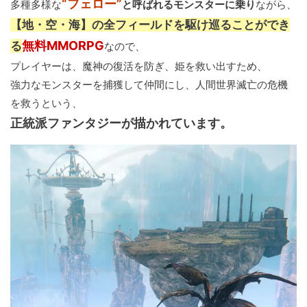
“フェロー”
多種多様な
と呼ばれるモンスターに乗り
ながら、
【地・空・海】の全フィールドを駆け巡ることができ
無料MMORPG
る
なので、
プレイヤーは、魔神の復活を防ぎ、姫を救い出すため、
強力なモンスターを捕獲して仲間にし、人間世界滅亡の危機
を救うという、
正統派ファンタジーが描かれています。