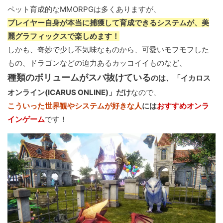
ペット育成的なMMORPGは多くありますが、
プレイヤー自身が本当に捕獲して育成できるシステムが、美
麗グラフィックスで楽しめます！
しかも、奇妙で少し不気味なものから、可愛いモフモフした
もの、ドラゴンなどの迫力あるカッコイイものなど、
種類のボリュームがスバ抜けている
のは、「イカロス
オンライン(ICARUS ONLINE)」だけ
なので、
こういった世界観やシステムが好きな人
には
おすすめオンラ
インゲーム
です！