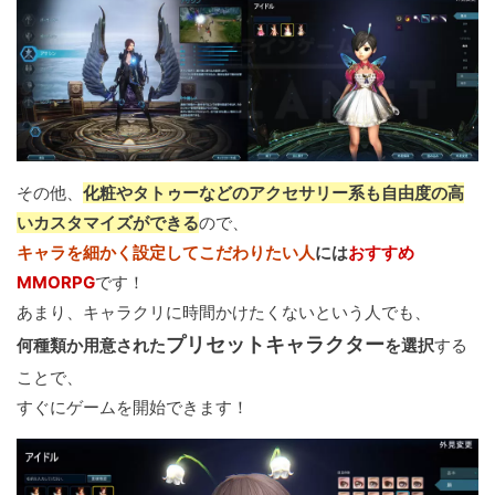
その他、
化粧やタトゥーなどのアクセサリー系も自由度の高
いカスタマイズができる
ので、
キャラを細かく設定してこだわりたい人
には
おすすめ
MMORPG
です！
あまり、キャラクリに時間かけたくないという人でも、
プリセットキャラクター
何種類か用意された
を選択
する
ことで、
すぐにゲームを開始できます！