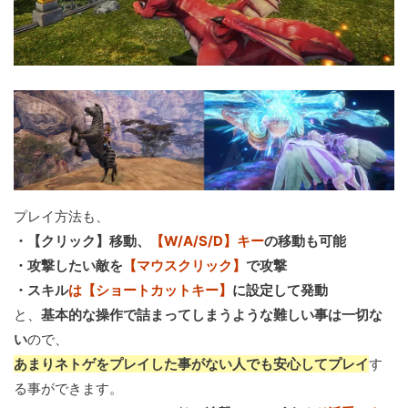
プレイ方法も、
・【クリック】移動、
【W/A/S/D】キー
の移動も可能
・攻撃したい敵を
【マウスクリック】
で攻撃
・スキル
は【ショートカットキー】
に設定して発動
と、
基本的な操作で詰まってしまうような難しい事は一切な
い
ので、
あまりネトゲをプレイした事がない人でも安心してプレイ
す
る事ができます。