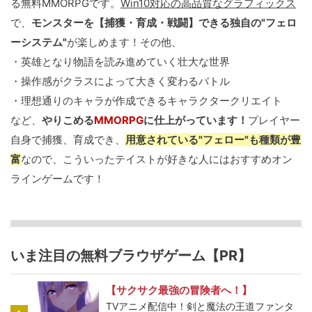
る無料MMORPGです。
Win10対応の高品質なグラフィックス
で、
モンスターを【捕獲・育成・戦闘】できる独自の"フェロ
ーシステム"
が楽しめます！その他、
・英雄となり物語を読み進めていく壮大な世界
・操作感がクラスによって大きく変わるバトル
・理想通りのキャラが作成できるキャラクタークリエイト
など、
やりこめる
MMORPG
に仕上がっています！
プレイヤー
自身で捕獲、育成でき、
用意されている"フェロー"も種類が豊
富
なので、こういったテイストが好きな人にはおすすめオン
ラインゲームです！
いま注目の無料ブラウザゲーム【PR】
【サクサク最強の冒険者へ！】
TVアニメ配信中！剣と魔法の王道ファンタ