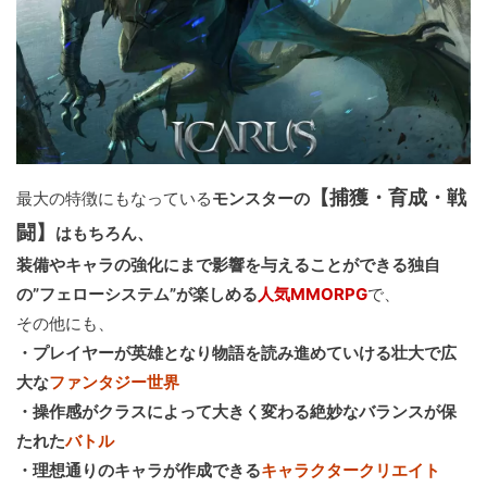
【捕獲・育成・戦
最大の特徴にもなっている
モンスターの
闘】
はもちろん、
装備やキャラの強化にまで影響を与えることができる独自
の”フェローシステム”が楽しめる
人気MMORPG
で、
その他にも、
・プレイヤーが英雄となり物語を読み進めていける壮大で広
大な
ファンタジー世界
・操作感がクラスによって大きく変わる絶妙なバランスが保
たれた
バトル
・理想通りのキャラが作成できる
キャラクタークリエイト