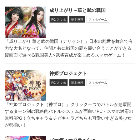
成り上がり～華と武の戦国
PC/スマホ
基本無料
スマホゲーム
「成り上がり 華と武の戦国（ナリセン）」日本の乱世を舞台で有
力な大名となって、仲間と共に戦国の覇を競い合うことができる
縦画面で遊べる戦国美人×武将育成が楽しめるスマホゲーム！
神姫プロジェクト
PC/スマホ
基本無料
スマホゲーム
「神姫プロジェクト（神プロ）」クリック一つでバトルが急展開
するターン制の戦略的バトルシステムが面白いPC・スマホ対応の
無料RPG！立ちキャラ＆チビキャラどちらも可愛いすぎる美少女
が勢揃い！
バーディークラッシュ