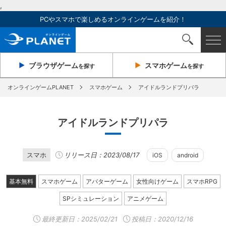
,
PCやスマホで楽しめるオンラインゲームを紹介！
ブラウザ
ゲーム
スマホ
ゲーム
を探す
を探す
オンラインゲームPLANET
スマホゲーム
アイドルランドプリパラ
アイドルランドプリパラ
スマホ
リリース日：2023/08/17
iOS
android
基本無料
スマホゲーム
アバターゲーム
女性向けゲーム
スマホRPG
SPシミュレーション
アニメゲーム
最終更新日：
2025/02/21
投稿日：2020/12/16