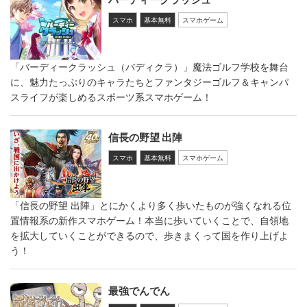
スマホ
基本無料
スマホゲーム
「バーディークラッシュ（バディクラ）」魔法ゴルフ学校を舞台
に、魅力たっぷりのキャラたちとファンタジーゴルフ＆キャンパ
スライフが楽しめるスポーツ系スマホゲーム！
信長の野望 出陣
スマホ
基本無料
スマホゲーム
「信長の野望 出陣」とにかくより多く歩いたものが強くなれる位
置情報系の新作スマホゲーム！本当に歩いていくことで、自領地
を拡大していくことができるので、歩きまくって国を作り上げよ
う！
最強でんでん