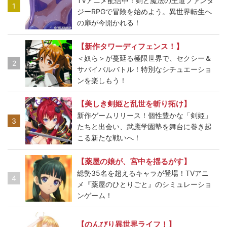
TVアニメ配信中！剣と魔法の王道ファンタ
1
ジーRPGで冒険を始めよう。異世界転生へ
の扉が今開かれる！
【新作タワーディフェンス！】
＜奴ら＞が蔓延る極限世界で、セクシー＆
2
サバイバルバトル！特別なシチュエーショ
ンを楽しもう！
【美しき剣姫と乱世を斬り拓け】
新作ゲームリリース！個性豊かな「剣姫」
3
たちと出会い、武應学園塾を舞台に巻き起
こる新たな戦いへ！
【薬屋の娘が、宮中を揺るがす】
総勢35名を超えるキャラが登場！TVアニ
4
メ『薬屋のひとりごと』のシミュレーショ
ンゲーム！
【のんびり異世界ライフ！】