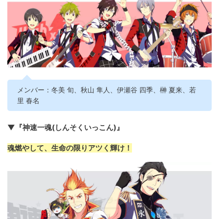
メンバー：冬美 旬、秋山 隼人、伊瀬谷 四季、榊 夏来、若
里 春名
▼『神速一魂(しんそくいっこん)』
魂燃やして、生命の限りアツく輝け！