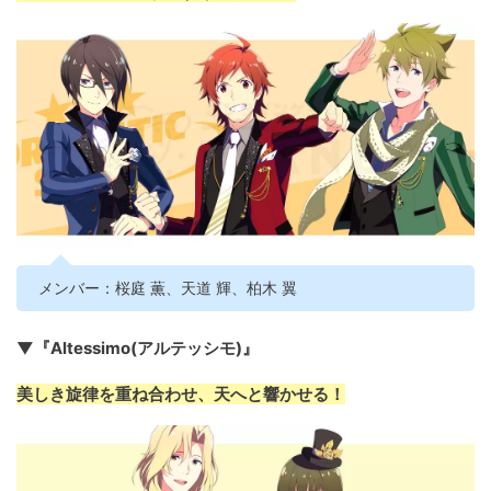
メンバー：桜庭 薫、天道 輝、柏木 翼
▼『Altessimo(アルテッシモ)』
美しき旋律を重ね合わせ、天へと響かせる！