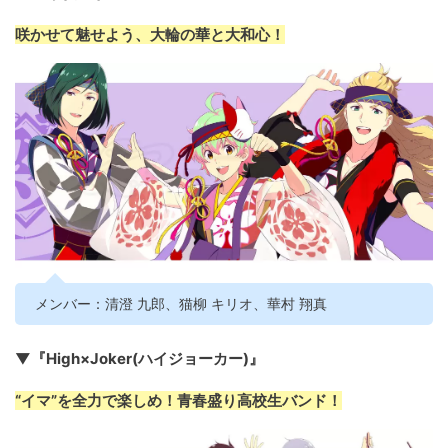
咲かせて魅せよう、大輪の華と大和心！
メンバー：清澄 九郎、猫柳 キリオ、華村 翔真
▼『High×Joker(ハイジョーカー)』
“イマ”を全力で楽しめ！青春盛り高校生バンド！