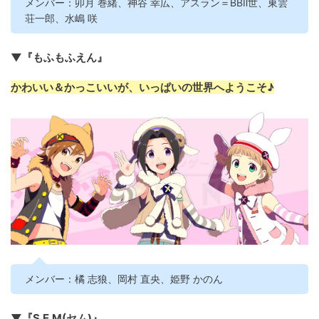
メンバー：卯月 巻緒、神谷 幸広、アスラン＝BBⅡ世、東雲
荘一郎、水嶋 咲
▼『もふもふえん』
かわいい＆かっこいいが、いっぱいの世界へようこそ♪
メンバー：橘 志狼、岡村 直央、姫野 かのん
▼『S.E.M(セム)』