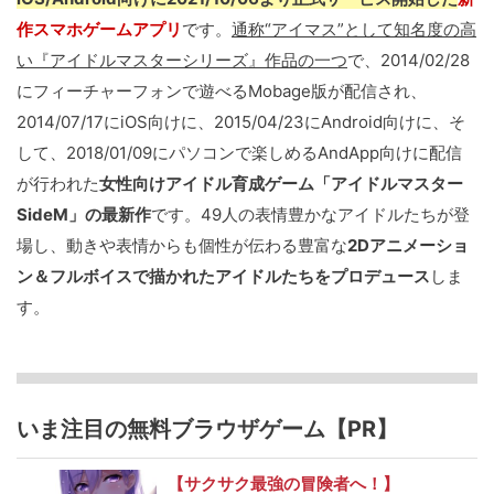
作スマホゲームアプリ
です。
通称“アイマス”として知名度の高
い『アイドルマスターシリーズ』作品の一つ
で、2014/02/28
にフィーチャーフォンで遊べるMobage版が配信され、
2014/07/17にiOS向けに、2015/04/23にAndroid向けに、そ
して、2018/01/09にパソコンで楽しめるAndApp向けに配信
が行われた
女性向けアイドル育成ゲーム「アイドルマスター
SideM」の最新作
です。49人の表情豊かなアイドルたちが登
場し、動きや表情からも個性が伝わる豊富な
2Dアニメーショ
ン＆フルボイスで描かれたアイドルたちをプロデュース
しま
す。
いま注目の無料ブラウザゲーム【PR】
【サクサク最強の冒険者へ！】