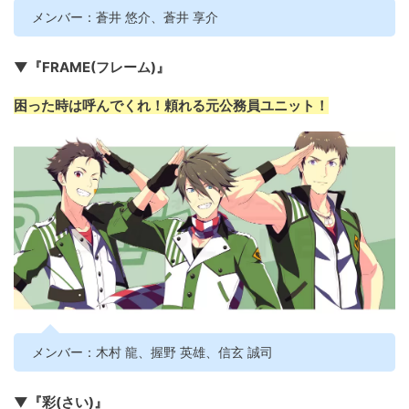
メンバー：蒼井 悠介、蒼井 享介
▼『FRAME(フレーム)』
困った時は呼んでくれ！頼れる元公務員ユニット！
メンバー：木村 龍、握野 英雄、信玄 誠司
▼『彩(さい)』