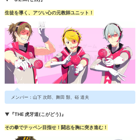
生徒を導く、アツい心の元教師ユニット！
メンバー：山下 次郎、舞田 類、硲 道夫
▼『THE 虎牙道(こがどう)』
その拳でテッペン目指せ！闘志を胸に突き進む！