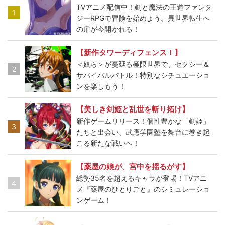
TVアニメ配信中！剣と魔法の王道ファンタ
1
ジーRPGで冒険を始めよう。異世界転生へ
の扉が今開かれる！
【新作タワーディフェンス！】
＜奴ら＞が蔓延る極限世界で、セクシー＆
2
サバイバルバトル！特別なシチュエーショ
ンを楽しもう！
【美しき剣姫と乱世を斬り拓け】
新作ゲームリリース！個性豊かな「剣姫」
3
たちと出会い、武應学園塾を舞台に巻き起
こる新たな戦いへ！
【薬屋の娘が、宮中を揺るがす】
総勢35名を超えるキャラが登場！TVアニ
4
メ『薬屋のひとりごと』のシミュレーショ
ンゲーム！