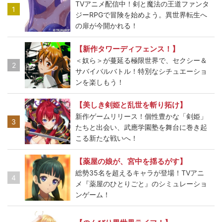
TVアニメ配信中！剣と魔法の王道ファンタ
1
ジーRPGで冒険を始めよう。異世界転生へ
の扉が今開かれる！
【新作タワーディフェンス！】
＜奴ら＞が蔓延る極限世界で、セクシー＆
2
サバイバルバトル！特別なシチュエーショ
ンを楽しもう！
【美しき剣姫と乱世を斬り拓け】
新作ゲームリリース！個性豊かな「剣姫」
3
たちと出会い、武應学園塾を舞台に巻き起
こる新たな戦いへ！
【薬屋の娘が、宮中を揺るがす】
総勢35名を超えるキャラが登場！TVアニ
4
メ『薬屋のひとりごと』のシミュレーショ
ンゲーム！