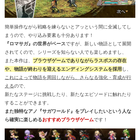
簡単操作ながら戦略を練らないとアッという間に全滅してし
まうので、やり込み要素も十分あります！
『ロマサガ』の世界がベース
ですが、新しい物語として展開
されてくので、シリーズを知らない人でも楽しめますし、
また本作は、
ブラウザゲームでありながらラスボスの存在
や、物語が終わりを迎えるエンディングシステムを採用
し、
これによって物語を周回しながら、さらなる強化・育成が行
える
ので、
新たなステージに挑戦したり、新たなエピソードに触れたり
することができます。
また独特なアノ『サガワールド』をプレイしたいという人な
ら確実に楽しめる
おすすめブラウザゲーム
です！