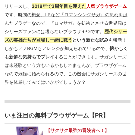
リリースし、
2018年で3周年目を迎えた
人気ブラウザゲーム
です。
時間の概念、LPなど『ロマンシングサガ』の流れを汲
んだブラゲー
なので、『ロマサガ』を彷彿とさせる世界観は
シリーズファンには堪らないブラウザRPGです。
歴代シリー
ズの英雄たちが登場し一緒に戦う
という新たな試み
も斬新！
しかもアノBGMもアレンジが加えられているので、
懐かしく
も新鮮な気持ちでプレイ
することができます。サガシリーズ
は未経験という方もいるかもしれませんが、ブラウザゲーム
なので気軽に始められるので、この機会にサガシリーズの世
界を体感してみてはいかがでしょうか？
いま注目の無料ブラウザゲーム【PR】
【サクサク最強の冒険者へ！】