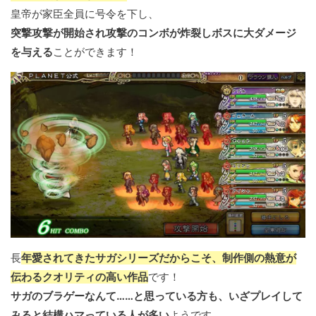
皇帝が家臣全員に号令を下し、
突撃攻撃が開始され攻撃のコンボが炸裂しボスに大ダメージ
を与える
ことができます！
長
年愛されてきたサガシリーズだからこそ、制作側の熱意が
伝わるクオリティの高い作品
です！
サガのブラゲーなんて……と思っている方も、いざプレイして
みると結構ハマっている人が多い
ようです。