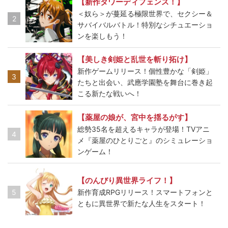
【新作タワーディフェンス！】
＜奴ら＞が蔓延る極限世界で、セクシー＆
2
サバイバルバトル！特別なシチュエーショ
ンを楽しもう！
【美しき剣姫と乱世を斬り拓け】
新作ゲームリリース！個性豊かな「剣姫」
3
たちと出会い、武應学園塾を舞台に巻き起
こる新たな戦いへ！
【薬屋の娘が、宮中を揺るがす】
総勢35名を超えるキャラが登場！TVアニ
4
メ『薬屋のひとりごと』のシミュレーショ
ンゲーム！
【のんびり異世界ライフ！】
5
新作育成RPGリリース！スマートフォンと
ともに異世界で新たな人生をスタート！