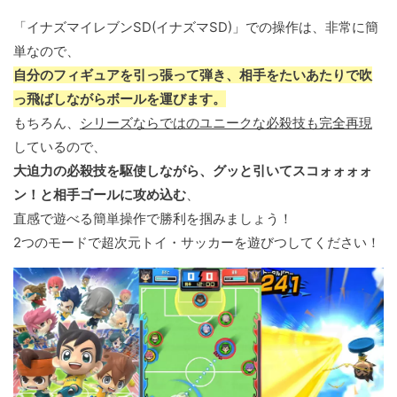
「イナズマイレブンSD(イナズマSD)」での操作は、非常に簡
単なので、
自分のフィギュアを引っ張って弾き、相手をたいあたりで吹
っ飛ばしながらボールを運びます。
もちろん、
シリーズならではのユニークな必殺技も完全再現
しているので、
大迫力の必殺技を駆使しながら、グッと引いてスコォォォォ
ン！と相手ゴールに攻め込む
、
直感で遊べる簡単操作で勝利を掴みましょう！
2つのモードで超次元トイ・サッカーを遊びつしてください！