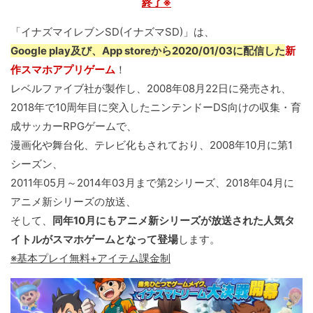
終了※
「イナズマイレブンSD(イナズマSD)」は、
Google play及び、App storeから2020/01/03に配信した
新
作スマホアプリゲーム
！
レベルファイブ社が製作し、2008年08月22日に発売され、
2018年で10周年目に突入したニンテンドーDS向けの収集・育
成サッカーRPGゲームで、
漫画化や舞台化、テレビ化もされており、2008年10月に第1
シーズン、
2011年05月～2014年03月まで第2シリーズ、2018年04月に
アニメ新シリーズの放送、
そして、
同年10月にもアニメ新シリーズが放送された人気タ
イトルがスマホゲームとなって登場
します。
※基本プレイ無料+アイテム課金制