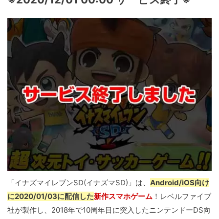
「イナズマイレブンSD(イナズマSD)」は、
Android/iOS向け
に2020/01/03に配信した
新作スマホゲーム
！レベルファイブ
社が製作し、2018年で10周年目に突入したニンテンドーDS向