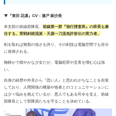
▼『東田 花凛』CV：瀬戸 麻沙美
本支部の前線部隊長。
前線第一群『強行捜査班』の班長も兼
任する。実戦剣術流派・天源一刀流免許皆伝の実力者。
剣を取れば無類の強さを誇り、その剣技は電脳空間でも存分
に発揮される。
物静かで穏やかな少女だが、電脳犯罪や災害を憎む心は強
い。
自身の経歴や外見から『恐い人』と思われがちなことを自覚
しており、人間関係の構築や他者とのコミュニケーションに
は少々悩みを抱えているが、恩人でもある司令を支え、前線
部隊長として部隊員たちを守ることを決めている。