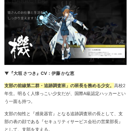
▼『大垣 さつき』CV：伊藤 かな恵
支部の前線第二群・追跡調査班」の班長を務める少女。
高校2
年生。明るく人懐っこい少女だが、国際A級認定ハッカーとい
う一面も持つ。
支部の知性と『感覚器官』となる追跡調査班の長として、支
部の表の顔である『セキュリティサービス会社の営業部長』
として、支部を支える。