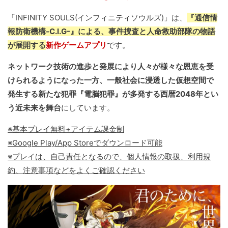
「INFINITY SOULS(インフィニティソウルズ)」は、
『通信情
報防衛機構-C.I.G-』による、事件捜査と人命救助部隊の物語
が展開する
新作ゲームアプリ
です。
ネットワーク技術の進歩と発展により人々が様々な恩恵を受
けられるようになった一方、一般社会に浸透した仮想空間で
発生する新たな犯罪『電脳犯罪』が多発する西暦2048年とい
う近未来を舞台
にしています。
※基本プレイ無料+アイテム課金制
※Google Play/App Storeでダウンロード可能
※プレイは、自己責任となるので、個人情報の取扱、利用規
約、注意事項などをよくご確認ください