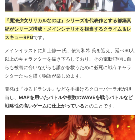
『魔法少女リリカルなのは』シリーズを代表作とする都築真
紀がシリーズ構成・メインシナリオを担当するクライム＆レ
スキューRPG
です。
メインイラストに川上修一 氏、依河和希 氏を迎え、延べ60人
以上のキャラクターを描き下ろしており、その電脳犯罪に自
らも被害に合いながらも誰かを救うために必死に戦うキャラ
クターたちを描く物語が楽しめます。
開発は『ゆるドラシル』などを手掛けるクローバーラボが担
当し、
MAPを用いたバトルや複数のWAVEを戦うバトルなど
戦略性の高いゲームに仕上がっている
とのことです。