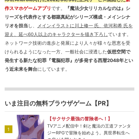
作スマホゲームアプリ
です。
『魔法少女リリカルなのは』シ
リーズを代表作とする都築真紀がシリーズ構成・メインシナ
リオを担当
し、
メインイラストに川上修一 氏、依河和希 氏を
迎え、延べ60人以上のキャラクターを描き下ろし
ています。
ネットワーク技術の進歩と発展により人々が様々な恩恵を受
けられるようになった一方、一般社会に浸透した
仮想空間で
発生する新たな犯罪『電脳犯罪』が多発する西暦2048年とい
う近未来を舞台
にしています。
いま注目の無料ブラウザゲーム【PR】
【サクサク最強の冒険者へ！】
TVアニメ配信中！剣と魔法の王道ファンタ
1
ジーRPGで冒険を始めよう。異世界転生へ