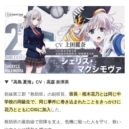
▼『高島 夏海』CV：高森 奈津美
前線第三郡『救助班』の副班長。
班長・桜木花乃とは同じ中
学校の同級生で、同じ事件に巻き込まれたことをきっかけに
花乃とともにCIGに加入
した。
救助班の最前線で部隊を支え、危機に陥った人を守り、救い