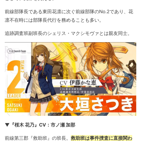
前線部隊長である東田花凛に次ぐ前線部隊のNo.2であり、花
凛不在時には部隊長代行を務めることも多い。
追跡調査班副班長のシェリス・マクシモヴァとは親友同士。
▼『桜木 花乃』CV：市ノ瀬 加那
前線第三郡『救助班』の班長。
救助班は事件捜査に直接関わ