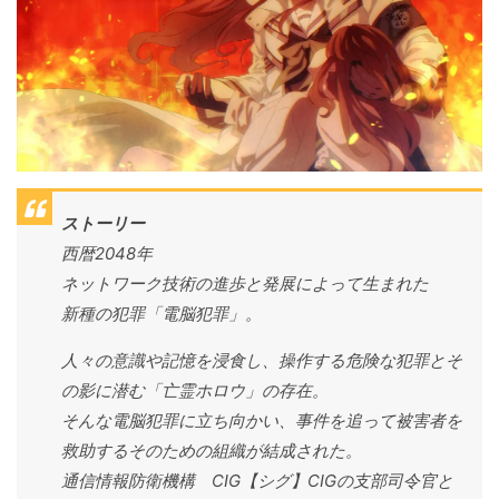
ストーリー
西暦2048年
ネットワーク技術の進歩と発展によって生まれた
新種の犯罪「電脳犯罪」。
人々の意識や記憶を浸食し、操作する危険な犯罪とそ
の影に潜む「亡霊ホロウ」の存在。
そんな電脳犯罪に立ち向かい、事件を追って被害者を
救助するそのための組織が結成された。
通信情報防衛機構 CIG【シグ】CIGの支部司令官と