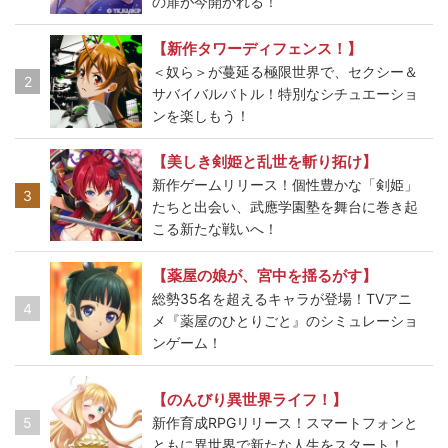
の扉が今開かれる！
【新作タワーディフェンス！】
＜奴ら＞が蔓延る極限世界で、セクシー＆
2
サバイバルバトル！特別なシチュエーショ
ンを楽しもう！
【美しき剣姫と乱世を斬り拓け】
新作ゲームリリース！個性豊かな「剣姫」
3
たちと出会い、武應学園塾を舞台に巻き起
こる新たな戦いへ！
【薬屋の娘が、宮中を揺るがす】
総勢35名を超えるキャラが登場！TVアニ
4
メ『薬屋のひとりごと』のシミュレーショ
ンゲーム！
【のんびり異世界ライフ！】
5
新作育成RPGリリース！スマートフォンと
ともに異世界で新たな人生をスタート！