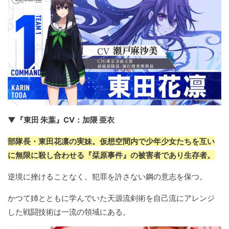
▼『東田 朱葉』CV：加隈 亜衣
部隊長・東田花凛の実妹。仮想空間内で少年少女たちを互い
に無限に殺し合わせる『栞原事件』の被害者であり生存者。
逆境に挫けることなく、犯罪を許さない鋼の意志を保つ。
かつて姉とともに学んでいた天源流剣術を自己流にアレンジ
した戦闘技術は一流の領域にある。