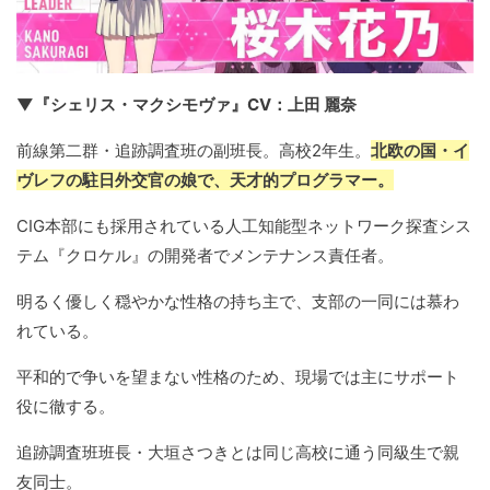
▼『シェリス・マクシモヴァ』CV：上田 麗奈
前線第二群・追跡調査班の副班長。高校2年生。
北欧の国・イ
ヴレフの駐日外交官の娘で、天才的プログラマー。
CIG本部にも採用されている人工知能型ネットワーク探査シス
テム『クロケル』の開発者でメンテナンス責任者。
明るく優しく穏やかな性格の持ち主で、支部の一同には慕わ
れている。
平和的で争いを望まない性格のため、現場では主にサポート
役に徹する。
追跡調査班班長・大垣さつきとは同じ高校に通う同級生で親
友同士。