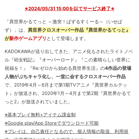
※2024/05/31 15:00を以てサービス終了※
「異世界かるてっと ～激突！ぱずるすくーる～（いせぱ
ず）」は、
異世界クロスオーバー作品『異世界かるてっと』
が
新作ゲームアプリ
として登場します。
KADOKAWAが送り出してきた、アニメ化もされたライトノベ
ル『幼女戦記』『オーバーロード』『この素晴らしい世界に
祝福を！』『Re:ゼロから始める異世界生活』の
4作品の登場
人物がぷちキャラ化し、一堂に会するクロスオーバー作品
で、2019年4月～6月まで第1期TVアニメ『異世界カルテッ
ト』が放送され、2020年1月～4月まで第2期『異世界かるて
っと2』が放送されていました。
※基本プレイ無料+アイテム課金制
※Google play/App Storeでダウンロード可能
※プレイは、自己責任となるので、個人情報の取扱、利用規