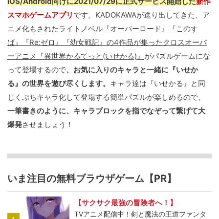
iOS/Android向けに2021/07/29に正式サービス開始した
新作
スマホゲームアプリ
です。KADOKAWAが送り出してきた、ア
ニメ化もされたライトノベル
『オーバーロード』『このす
ば』『Re:ゼロ』『幼女戦記』の4作品が集ったクロスオーバ
ーアニメ『異世界かるてっと(いせかる)』
がパズルゲームにな
って登場するので
、お気に入りのキャラと一緒に『いせか
る』の世界を遊び尽くします。
キャラ達は『いせかる』と同
じくぷちキャラ化して登場する簡単パズルが楽しめるので、
一筆書きのように、キャラブロックを指でなぞって繋げて大
爆発
させましょう！
いま注目の無料ブラウザゲーム【PR】
【サクサク最強の冒険者へ！】
TVアニメ配信中！剣と魔法の王道ファンタ