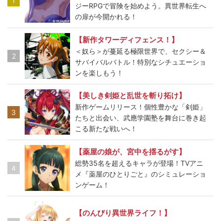
1
ジーRPGで冒険を始めよう。異世界転生へ
の扉が今開かれる！
【新作タワーディフェンス！】
＜奴ら＞が蔓延る極限世界で、セクシー＆
2
サバイバルバトル！特別なシチュエーショ
ンを楽しもう！
【美しき剣姫と乱世を斬り拓け】
新作ゲームリリース！個性豊かな「剣姫」
3
たちと出会い、武應学園塾を舞台に巻き起
こる新たな戦いへ！
【薬屋の娘が、宮中を揺るがす】
総勢35名を超えるキャラが登場！TVアニ
4
メ『薬屋のひとりごと』のシミュレーショ
ンゲーム！
【のんびり異世界ライフ！】