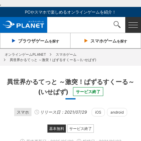
,
PCやスマホで楽しめるオンラインゲームを紹介！
ブラウザ
ゲーム
スマホ
ゲーム
を探す
を探す
オンラインゲームPLANET
スマホゲーム
異世界かるてっと ～激突！ぱずるすくーる～(いせぱず)
異世界かるてっと ～激突！ぱずるすくーる～
(いせぱず)
サービス終了
スマホ
リリース日：2021/07/29
iOS
android
基本無料
サービス終了