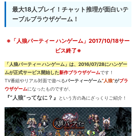
最大18人プレイ！チャット推理が面白いテ
ーブルブラウザゲーム！
※「人狼パーティー ハンゲーム」2017/10/18サー
ビス終了※
「人狼パーティー ハンゲーム」は、2016/07/28にハンゲー
ムが正式サービス開始した
新作ブラウザゲーム
です！
TV番組やリアル対面で遊べる
パーティーゲーム
“人狼”
が
ブラ
ウザゲーム
になったものですが、
『“人狼”ってなに？』
という方の為にざっくりご紹介！