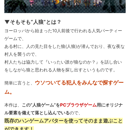
▼そもそも“人狼”とは？
ヨーロッパから始まった10人前後で行われる人気パーティー
ゲームで、
ある村に、人の見た目をした狼(人狼)が潜んでおり、夜な夜な
村人を襲うので、
村人たちは協力して『いったい誰が狼なのか？』を話し合い
をしながら狼と思われる人物を探し出すというものです。
ウソついてる犯人をみんなで探すゲー
簡単に言うと、
ム。
本作は、
この“人狼ゲーム”を
PCブラウザゲーム
用にオリジナ
ル要素を備えて落とし込んでいる
ので、
既存のハンゲームアバターを使ってそのまま遊ぶこと
ができます！