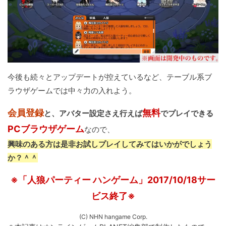
今後も続々とアップデートが控えているなど、テーブル系ブ
ラウザゲームでは中々力の入れよう。
会員登録
無料
と、アバター設定さえ行えば
でプレイできる
PCブラウザゲーム
なので、
興味のある方は是非お試しプレイしてみてはいかがでしょう
か？＾＾
※「人狼パーティー ハンゲーム」2017/10/18サー
ビス終了※
(C) NHN hangame Corp.