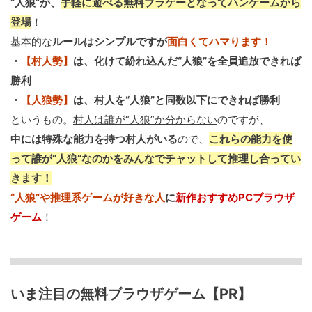
“人狼”が、
手軽に遊べる無料ブラゲーとなってハンゲームから
登場
！
基本的な
ルールはシンプルですが
面白くてハマります！
・
【村人勢】
は、化けて紛れ込んだ“人狼”を全員追放できれば
勝利
・
【人狼勢】
は、村人を“人狼”と同数以下にできれば勝利
というもの。
村人は誰が“人狼”か分からない
のですが、
中には特殊な能力を持つ村人がいる
ので、
これらの能力を使
って誰が“人狼”なのかをみんなでチャットして推理し合ってい
きます！
“人狼”や推理系ゲームが好きな人
に
新作おすすめPCブラウザ
ゲーム
！
いま注目の無料ブラウザゲーム【PR】