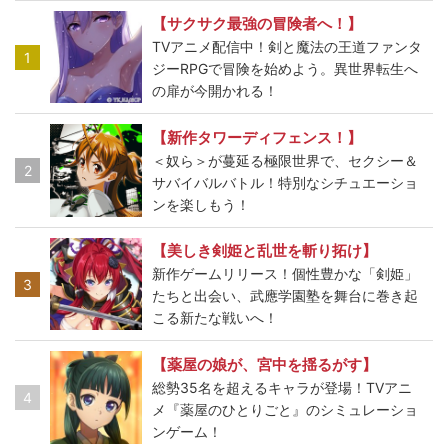
【サクサク最強の冒険者へ！】
TVアニメ配信中！剣と魔法の王道ファンタ
1
ジーRPGで冒険を始めよう。異世界転生へ
の扉が今開かれる！
【新作タワーディフェンス！】
＜奴ら＞が蔓延る極限世界で、セクシー＆
2
サバイバルバトル！特別なシチュエーショ
ンを楽しもう！
【美しき剣姫と乱世を斬り拓け】
新作ゲームリリース！個性豊かな「剣姫」
3
たちと出会い、武應学園塾を舞台に巻き起
こる新たな戦いへ！
【薬屋の娘が、宮中を揺るがす】
総勢35名を超えるキャラが登場！TVアニ
4
メ『薬屋のひとりごと』のシミュレーショ
ンゲーム！