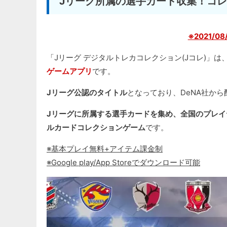
Jリーグ所属の選手カード収集！コ
※2021/
「Jリーグ デジタルトレカコレクション(Jコレ)」は
ゲームアプリ
です。
Jリーグ公認のタイトル
となっており、DeNA社か
Jリーグに所属する選手カードを集め、全国のプレ
ルカードコレクションゲーム
です。
※基本プレイ無料+アイテム課金制
※Google play/App Storeでダウンロード可能