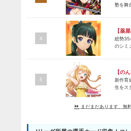
塾を舞
【薬屋
4
総勢3
のシミ
【のん
5
新作育
生をス
まだまだあります、無