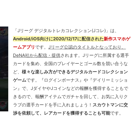
「Jリーグ デジタルトレカコレクション(Jコレ)」は、
Android/iOS向けに2020/12/17に配信された
新作スマホゲ
ームアプリ
です。
Jリーグ公認のタイトルとなっており、
DeNA社から配信・提供
されます。Jリーグに所属する選手
カードを集め、全国のプレイヤーとゴール数を競い合うな
ど、
様々な楽しみ方ができるデジタルカードコレクション
ゲーム
です。『ログインボーナス』や『デイリーミッショ
ン』で、JダイヤやJコインなどの報酬を獲得することもで
きるので、報酬アイテムでガチャを回して、お気に入りク
ラブの選手カードを手に入れましょう！
スカウトマンに交
渉を依頼して、レアカードを獲得することも可能
です。