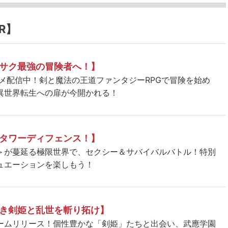
R】
サク最強の冒険者へ！】
ニメ配信中！剣と魔法の王道ファンタジーRPGで冒険を始め
異世界転生への扉が今開かれる！
タワーディフェンス！】
＞が蔓延る極限世界で、セクシー＆サバイバルバトル！特別
ュエーションを楽しもう！
き剣姫と乱世を斬り拓け】
ームリリース！個性豊かな「剣姫」たちと出会い、武應学園