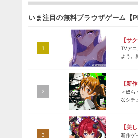
いま注目の無料ブラウザゲーム【P
【サク
1
TVア
よう。
【新作
2
＜奴ら
なシチ
【美し
3
新作ゲ