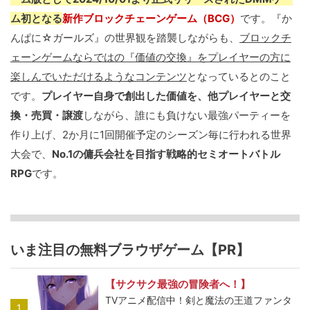
ム初となる
新作ブロックチェーンゲーム（BCG）
です。『か
んぱに☆ガールズ』の世界観を踏襲しながらも、
ブロックチ
ェーンゲームならではの『価値の交換』をプレイヤーの方に
楽しんでいただけるようなコンテンツ
となっているとのこと
です。
プレイヤー自身で創出した価値を、他プレイヤーと交
換・売買・譲渡
しながら、誰にも負けない最強パーティーを
作り上げ、2か月に1回開催予定のシーズン毎に行われる世界
大会で、
No.1の傭兵会社を目指す戦略的セミオートバトル
RPG
です。
いま注目の無料ブラウザゲーム【PR】
【サクサク最強の冒険者へ！】
TVアニメ配信中！剣と魔法の王道ファンタ
1