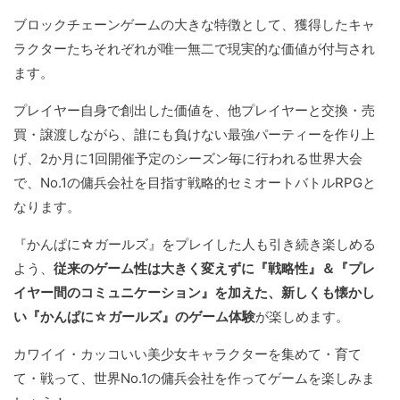
ブロックチェーンゲームの大きな特徴として、獲得したキャ
ラクターたちそれぞれが唯一無二で現実的な価値が付与され
ます。
プレイヤー自身で創出した価値を、他プレイヤーと交換・売
買・譲渡しながら、誰にも負けない最強パーティーを作り上
げ、2か月に1回開催予定のシーズン毎に行われる世界大会
で、No.1の傭兵会社を目指す戦略的セミオートバトルRPGと
なります。
『かんぱに☆ガールズ』をプレイした人も引き続き楽しめる
よう、
従来のゲーム性は大きく変えずに『戦略性』＆『プレ
イヤー間のコミュニケーション』を加えた、新しくも懐かし
い『かんぱに☆ガールズ』のゲーム体験
が楽しめます。
カワイイ・カッコいい美少女キャラクターを集めて・育て
て・戦って、世界No.1の傭兵会社を作ってゲームを楽しみま