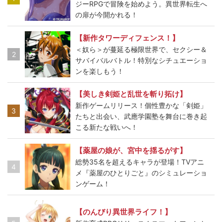
ジーRPGで冒険を始めよう。異世界転生へ
の扉が今開かれる！
【新作タワーディフェンス！】
＜奴ら＞が蔓延る極限世界で、セクシー＆
2
サバイバルバトル！特別なシチュエーショ
ンを楽しもう！
【美しき剣姫と乱世を斬り拓け】
新作ゲームリリース！個性豊かな「剣姫」
3
たちと出会い、武應学園塾を舞台に巻き起
こる新たな戦いへ！
【薬屋の娘が、宮中を揺るがす】
総勢35名を超えるキャラが登場！TVアニ
4
メ『薬屋のひとりごと』のシミュレーショ
ンゲーム！
【のんびり異世界ライフ！】