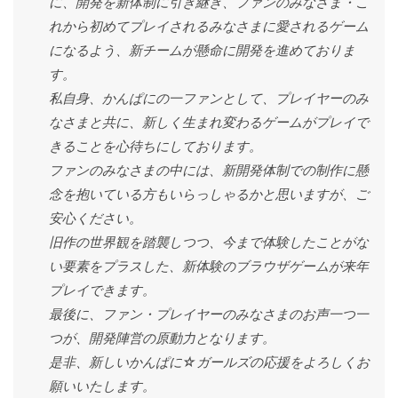
に、開発を新体制に引き継ぎ、ファンのみなさま・こ
れから初めてプレイされるみなさまに愛されるゲーム
になるよう、新チームが懸命に開発を進めておりま
す。
私自身、かんぱにの一ファンとして、プレイヤーのみ
なさまと共に、新しく生まれ変わるゲームがプレイで
きることを心待ちにしております。
ファンのみなさまの中には、新開発体制での制作に懸
念を抱いている方もいらっしゃるかと思いますが、ご
安心ください。
旧作の世界観を踏襲しつつ、今まで体験したことがな
い要素をプラスした、新体験のブラウザゲームが来年
プレイできます。
最後に、ファン・プレイヤーのみなさまのお声一つ一
つが、開発陣営の原動力となります。
是非、新しいかんぱに☆ガールズの応援をよろしくお
願いいたします。