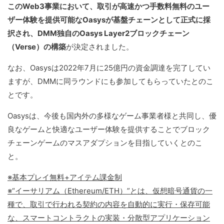
このWeb3事業において、取引が高速かつ手数料無料のユー
ザー体験を提供可能なOasysが基盤チェーンとして正式に採
択され、DMM独自のOasys Layer2ブロックチェーン
（Verse）の構築
が決定されました。
なお、Oasysは2022年7月に25億円の資金調達を完了してい
ますが、DMMに同ラウンドにも参加してもらっていたとのこ
とです。
Oasysは、今後も国内外の多様なゲーム事業者様と共同し、優
良なゲームと快適なユーザー体験を提供することでブロック
チェーンゲームのマスアダプションを目指していくとのこ
と。
※基本プレイ無料+アイテム課金制
※“イーサリアム（Ethereum/ETH）”とは、仮想暗号通貨の一
種で、取引で行われる契約の内容を自動的に実行・保存可能
な、スマートコントラクトの実装・分散型アプリケーション