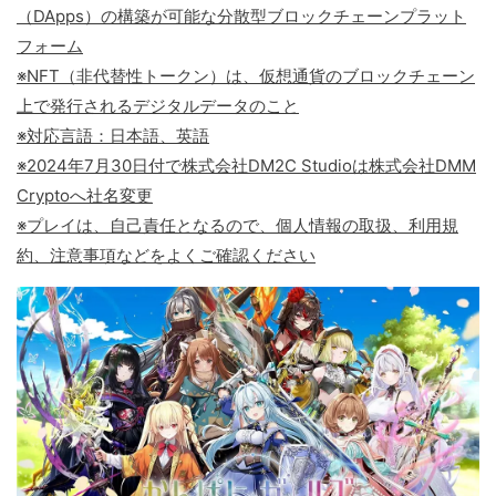
（DApps）の構築が可能な分散型ブロックチェーンプラット
フォーム
※NFT（非代替性トークン）は、仮想通貨のブロックチェーン
上で発行されるデジタルデータのこと
※対応言語：日本語、英語
※2024年7月30日付で株式会社DM2C Studioは株式会社DMM
Cryptoへ社名変更
※プレイは、自己責任となるので、個人情報の取扱、利用規
約、注意事項などをよくご確認ください