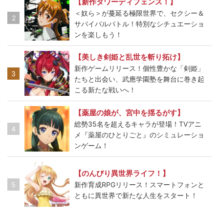
【新作タワーディフェンス！】
＜奴ら＞が蔓延る極限世界で、セクシー＆
2
サバイバルバトル！特別なシチュエーショ
ンを楽しもう！
【美しき剣姫と乱世を斬り拓け】
新作ゲームリリース！個性豊かな「剣姫」
3
たちと出会い、武應学園塾を舞台に巻き起
こる新たな戦いへ！
【薬屋の娘が、宮中を揺るがす】
総勢35名を超えるキャラが登場！TVアニ
4
メ『薬屋のひとりごと』のシミュレーショ
ンゲーム！
【のんびり異世界ライフ！】
5
新作育成RPGリリース！スマートフォンと
ともに異世界で新たな人生をスタート！