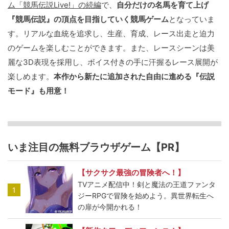
ム「競馬伝説Live!」の続編
で、
自分だけの名馬を育て上げ
『競馬伝説』の頂点を目指していく競馬ゲーム
となっていま
す。リアルな血統を追求し、生産、育成、レース出走と迫力
のゲームを楽しむことができます。また、レースシーンは美
麗な3D表現を採用し、ボイス付きの手に汗握るレース展開が
楽しめます。
本作から新たに追加された自由に進める『伝説
モード』も用意！
いま注目の無料ブラウザゲーム【PR】
【サクサク最強の冒険者へ！】
TVアニメ配信中！剣と魔法の王道ファンタ
1
ジーRPGで冒険を始めよう。異世界転生へ
の扉が今開かれる！