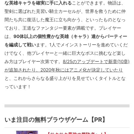
な英雄キャラを確実に手に入れる
ことができます。物語は、
聖剣に選ばれた見習い騎士カーセルが、世界を救うために仲
間たち共に復活した魔王に立ち向かう、といったものとなっ
ており、王道なファンタジー要素が満載です。プレイヤー
は、
90体以上の個性豊かな英雄（キャラ）達からパーティー
を編成して戦い
ます。1人でメインストーリーを進めていくだ
けでなく、他プレイヤーと一緒に巨大なボスに挑むなど楽し
み方はプレイヤー次第です。
8/25のアップデートで新章(10章)
が追加されたり、2020年秋にはアニメ化が決定していたり
と、これからさらなる盛り上がりを見せていくタイトルとな
っています！
いま注目の無料ブラウザゲーム【PR】