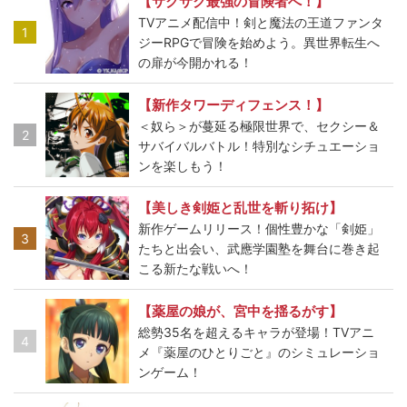
【サクサク最強の冒険者へ！】
TVアニメ配信中！剣と魔法の王道ファンタ
1
ジーRPGで冒険を始めよう。異世界転生へ
の扉が今開かれる！
【新作タワーディフェンス！】
＜奴ら＞が蔓延る極限世界で、セクシー＆
2
サバイバルバトル！特別なシチュエーショ
ンを楽しもう！
【美しき剣姫と乱世を斬り拓け】
新作ゲームリリース！個性豊かな「剣姫」
3
たちと出会い、武應学園塾を舞台に巻き起
こる新たな戦いへ！
【薬屋の娘が、宮中を揺るがす】
総勢35名を超えるキャラが登場！TVアニ
4
メ『薬屋のひとりごと』のシミュレーショ
ンゲーム！