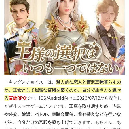
「キングスチョイス」は、
魅力的な恋人と贅沢三昧暮らすの
か、王女として屈強な宮殿を築くのか、自分で生き方を選べ
る
宮廷RPG
です。
iOS/Android向けに2023/07/18から配信
し
た新作スマホゲームアプリです。
王座を取り戻すため、内政
や外交、陰謀、バトル、舞踏会開催、着せ替えなどを行いな
がら、自分だけの宮殿を築き上げて
いきます。もちろん、あ