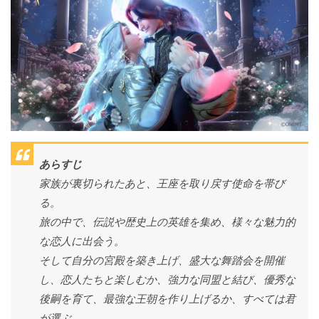
あらすじ
家族が裏切られたあと、王座を取り戻す使命を帯び
る。
旅の中で、伝説や歴史上の英雄を集め、様々な魅力的
な恋人に出会う。
そして自分の宮殿を築き上げ、盛大な舞踏会を開催
し、恋人たちと楽しむか、強力な同盟と結び、優秀な
後嗣を育て、最強な王朝を作り上げるか、すべては君
が選ぶ。