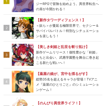
1
ジーRPGで冒険を始めよう。異世界転生へ
の扉が今開かれる！
【新作タワーディフェンス！】
＜奴ら＞が蔓延る極限世界で、セクシー＆
2
サバイバルバトル！特別なシチュエーショ
ンを楽しもう！
【美しき剣姫と乱世を斬り拓け】
新作ゲームリリース！個性豊かな「剣姫」
3
たちと出会い、武應学園塾を舞台に巻き起
こる新たな戦いへ！
【薬屋の娘が、宮中を揺るがす】
総勢35名を超えるキャラが登場！TVアニ
4
メ『薬屋のひとりごと』のシミュレーショ
ンゲーム！
【のんびり異世界ライフ！】