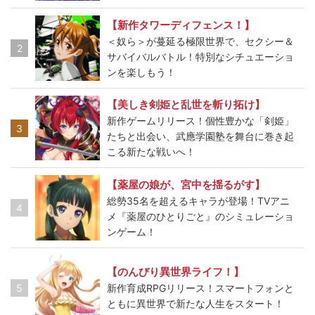
【新作タワーディフェンス！】
＜奴ら＞が蔓延る極限世界で、セクシー＆
2
サバイバルバトル！特別なシチュエーショ
ンを楽しもう！
【美しき剣姫と乱世を斬り拓け】
新作ゲームリリース！個性豊かな「剣姫」
3
たちと出会い、武應学園塾を舞台に巻き起
こる新たな戦いへ！
【薬屋の娘が、宮中を揺るがす】
総勢35名を超えるキャラが登場！TVアニ
4
メ『薬屋のひとりごと』のシミュレーショ
ンゲーム！
【のんびり異世界ライフ！】
5
新作育成RPGリリース！スマートフォンと
ともに異世界で新たな人生をスタート！