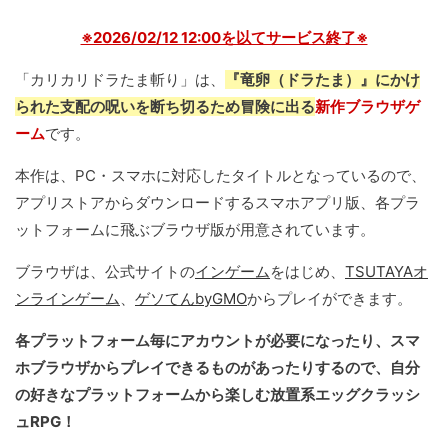
※2026/02/12 12:00を以てサービス終了※
「カリカリドラたま斬り」は、
『竜卵（ドラたま）』にかけ
られた支配の呪いを断ち切るため冒険に出る
新作ブラウザゲ
ーム
です。
本作は、PC・スマホに対応したタイトルとなっているので、
アプリストアからダウンロードするスマホアプリ版、各プラ
ットフォームに飛ぶブラウザ版が用意されています。
ブラウザは、公式サイトの
インゲーム
をはじめ、
TSUTAYAオ
ンラインゲーム
、
ゲソてんbyGMO
からプレイができます。
各プラットフォーム毎にアカウントが必要になったり、スマ
ホブラウザからプレイできるものがあったりするので、自分
の好きなプラットフォームから楽しむ放置系エッグクラッシ
ュRPG！