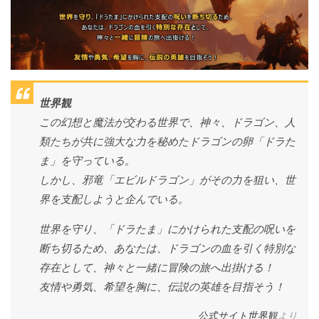
世界観
この幻想と魔法が交わる世界で、神々、ドラゴン、人
類たちが共に強大な力を秘めたドラゴンの卵「ドラた
ま」を守っている。
しかし、邪竜「エビルドラゴン」がその力を狙い、世
界を支配しようと企んでいる。
世界を守り、「ドラたま」にかけられた支配の呪いを
断ち切るため、あなたは、ドラゴンの血を引く特別な
存在として、神々と一緒に冒険の旅へ出掛ける！
友情や勇気、希望を胸に、伝説の英雄を目指そう！
公式サイト世界観
より