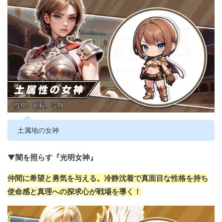
土属地の女神
▼闇を照らす『光明女神』
仲間に希望と勇気を与える。冷静沈着で真面目な性格を持ち
使命感と真理への探求心が戦場を導く！