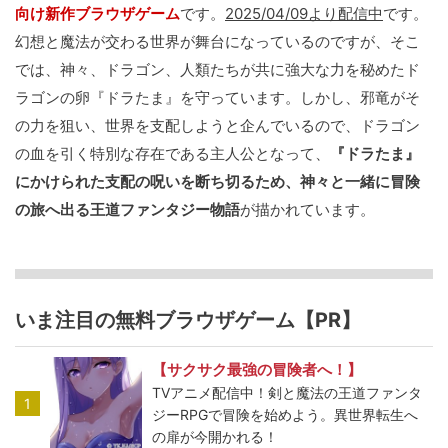
向け新作ブラウザゲーム
です。
2025/04/09より配信中
です。
幻想と魔法が交わる世界が舞台になっているのですが、そこ
では、神々、ドラゴン、人類たちが共に強大な力を秘めたド
ラゴンの卵『ドラたま』を守っています。しかし、邪竜がそ
の力を狙い、世界を支配しようと企んでいるので、ドラゴン
の血を引く特別な存在である主人公となって、
『ドラたま』
にかけられた支配の呪いを断ち切るため、神々と一緒に冒険
の旅へ出る王道ファンタジー物語
が描かれています。
いま注目の無料ブラウザゲーム【PR】
【サクサク最強の冒険者へ！】
TVアニメ配信中！剣と魔法の王道ファンタ
1
ジーRPGで冒険を始めよう。異世界転生へ
の扉が今開かれる！