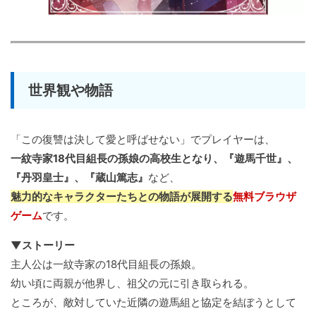
世界観や物語
「この復讐は決して愛と呼ばせない」でプレイヤーは、
一紋寺家18代目組長の孫娘の高校生となり、『遊馬千世』、
『丹羽皇士』、『蔵山篤志』
など、
魅力的なキャラクターたちとの物語が展開する
無料ブラウザ
ゲーム
です。
▼ストーリー
主人公は一紋寺家の18代目組長の孫娘。
幼い頃に両親が他界し、祖父の元に引き取られる。
ところが、敵対していた近隣の遊馬組と協定を結ぼうとして