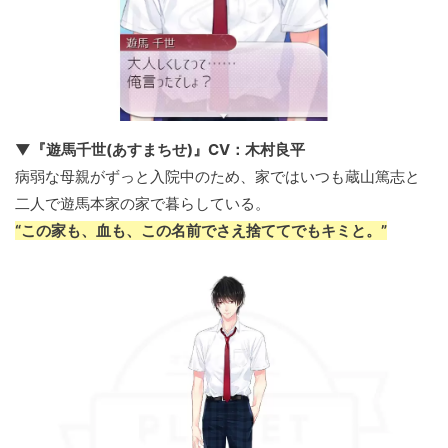
▼『遊馬千世(あすまちせ)』CV：木村良平
病弱な母親がずっと入院中のため、家ではいつも蔵山篤志と
二人で遊馬本家の家で暮らしている。
“この家も、血も、この名前でさえ捨ててでもキミと。”