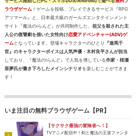
サービス開始したPC・スマホ(iOS/Android)で遊べる
無料ブ
ラウザゲーム
！ゲームを投稿、プレイできるサービス『RPG
アツマール』と、日本最大級のガールズエンタテインメント
サイト『魔法のiらんど』が共同制作した、
祖父を殺された主
人公の復讐劇を描いた女性向け
恋愛アドベンチャー(ADV)ゲ
ーム
となっています。登場キャラクターのひとり
『遊馬千
世』のキャラクターボイスは人気声優・木村良平さんが担当
しており、『魔法のiらんど』で人気を博している
作家・桜瀬
亜夢氏が書き下ろしたメインシナリオ
を楽しむことができま
す！
いま注目の無料ブラウザゲーム【PR】
【サクサク最強の冒険者へ！】
TVアニメ配信中！剣と魔法の王道ファンタ
1