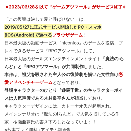
※2023/06/28を以て『ゲームアツマール』がサービス終了※
「この復讐は決して愛と呼ばせない」は、
2019/05/27に正式サービス開始したPC・スマホ
(iOS/Android)で遊べる
ブラウザゲーム
！
日本最大級の動画サービス『niconico』のゲームを投稿、プ
レイできるサービス『RPGアツマール』にて、
日本最大級のガールズエンタテインメントサイト
『魔法のiら
んど』と『RPGアツマール』が共同制作
しました。
本作は、
祖父を殺された主人公の復讐劇を描いた女性向け
恋
愛アドベンチャーゲーム
となっており、
登場キャラクターのひとり『遊馬千世』のキャラクターボイ
スは人気声優である木村良平さんが担当
しており、
キャラクターデザインには、カトーナオ氏が起用され、
メインシナリオは『魔法のiらんど』で人気を博している作
家・桜瀬亜夢氏の書き下ろしとなっています！
※基本プレイ無料+アイテム課金制