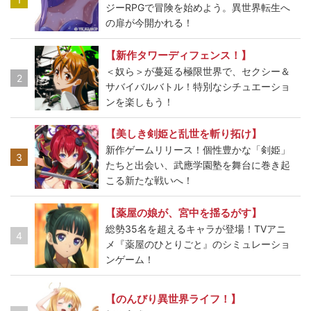
ジーRPGで冒険を始めよう。異世界転生へ
の扉が今開かれる！
【新作タワーディフェンス！】
＜奴ら＞が蔓延る極限世界で、セクシー＆
2
サバイバルバトル！特別なシチュエーショ
ンを楽しもう！
【美しき剣姫と乱世を斬り拓け】
新作ゲームリリース！個性豊かな「剣姫」
3
たちと出会い、武應学園塾を舞台に巻き起
こる新たな戦いへ！
【薬屋の娘が、宮中を揺るがす】
総勢35名を超えるキャラが登場！TVアニ
4
メ『薬屋のひとりごと』のシミュレーショ
ンゲーム！
【のんびり異世界ライフ！】