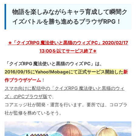
物語を楽しみながらキャラ育成して瞬間ク
イズバトルを勝ち進めるブラウザRPG！
※「クイズRPG 魔法使いと黒猫のウィズ PC」2020/02/17
13:00を以てサービス終了※
「クイズRPG 魔法使いと黒猫のウィズ PC」は、
2016/09/15にYahoo!Mobageにて正式サービス開始した
新
作ブラウザゲーム
！
スマホ向けに配信中の「クイズRPG 魔法使いと黒猫のウィ
ズ」のPCブラウザ版
で、
コアエッジ社が開発・運営を行います。要所では、コロプラ
社が監修を務めているそう。