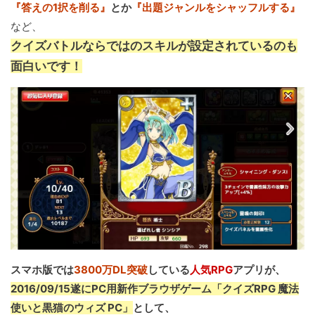
『答えの1択を削る』
とか
『出題ジャンルをシャッフルする』
など、
クイズバトルならではのスキルが設定されているのも
面白いです！
スマホ版では
3800万DL突破
している
人気RPG
アプリが、
2016/09/15遂にPC用新作ブラウザゲーム「クイズRPG 魔法
使いと黒猫のウィズ PC」
として、