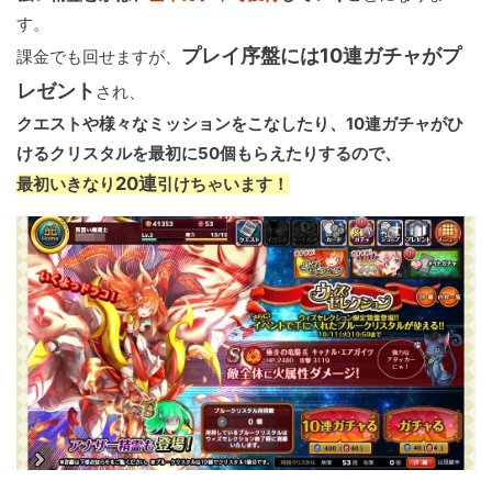
す。
プレイ序盤には10連ガチャがプ
課金でも回せますが、
レゼント
され、
クエストや様々なミッションをこなしたり、10連ガチャがひ
けるクリスタルを最初に50個もらえたりするので、
20連
最初いきなり
引けちゃいます！