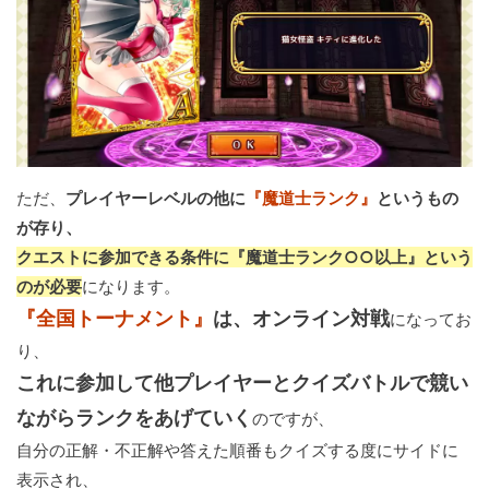
ただ、
プレイヤーレベルの他に
『魔道士ランク』
というもの
が存り、
クエストに参加できる条件に『魔道士ランク○○以上』という
のが必要
になります。
『全国トーナメント』
は、オンライン対戦
になってお
り、
これに参加して他プレイヤーとクイズバトルで競い
ながらランクをあげていく
のですが、
自分の正解・不正解や答えた順番もクイズする度にサイドに
表示され、