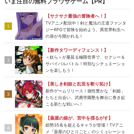
いま注目の無料ブラウザゲーム【PR】
【サクサク最強の冒険者へ！】
TVアニメ配信中！剣と魔法の王道ファンタ
1
ジーRPGで冒険を始めよう。異世界転生へ
の扉が今開かれる！
【新作タワーディフェンス！】
＜奴ら＞が蔓延る極限世界で、セクシー＆
2
サバイバルバトル！特別なシチュエーショ
ンを楽しもう！
【美しき剣姫と乱世を斬り拓け】
新作ゲームリリース！個性豊かな「剣姫」
3
たちと出会い、武應学園塾を舞台に巻き起
こる新たな戦いへ！
【薬屋の娘が、宮中を揺るがす】
総勢35名を超えるキャラが登場！TVアニ
4
メ『薬屋のひとりごと』のシミュレーショ