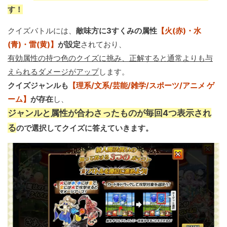
す！
クイズバトルには、
敵味方に3すくみの属性
【火(赤)・水
(青)・雷(黄)】
が設定
されており、
有効属性の持つ色のクイズに挑み、正解すると通常よりも与
えられるダメージがアップ
します。
クイズジャンルも
【理系/文系/芸能/雑学/スポーツ/アニメ ゲ
ーム】
が存在
し、
ジャンルと属性が合わさったものが毎回4つ表示され
る
ので選択してクイズに答えていきます。