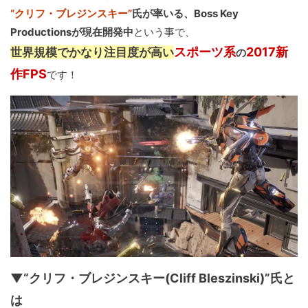
“クリフ・ブレジンスキー”
氏が率いる、Boss Key
Productionsが現在開発中
という事で、
スポーツ系
2017新
世界規模でかなり注目度が高い
の
作FPS
です！
▼“クリフ・ブレジンスキー(Cliff Bleszinski)”氏と
は