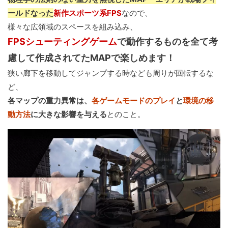
ールドなった
新作スポーツ系FPS
なので、
様々な広領域のスペースを組み込み、
FPSシューティングゲーム
で動作するものを全て考
慮して作成されてたMAPで楽しめます！
狭い廊下を移動してジャンプする時なども周りが回転するな
ど、
各マップの重力異常は、
各ゲームモードのプレイ
と
環境の移
動方法
に大きな影響を与える
とのこと。