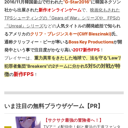
2016/11月韓国釜山で行われた
“G-Star2016”
に韓国ネクソン
社から出展された
新作オンラインゲーム
で、
映画化もされた
TPSシューティングの『Gears of War』シリーズや、FPSの
『Unreal』シリーズ
などの
人気タイトルの開発総括で知られ
るアメリカの
クリフ・ブレジンスキー(Cliff Bleszinski)
氏、
通称クリッフィー・ビーが率いる
Boss Key Productions
が開
発中という事で注目度がかなり高い
2017新作FPS
！
プレイヤーは、
重力異常をきたした地球で、法を守る“Law”/
5対5の対戦が特
犯罪者集団“Breakers”の2チームに分かれ
新作FPS
徴
の
！
いま注目の無料ブラウザゲーム【PR】
【サクサク最強の冒険者へ！】
TVアニメ配信中！剣と魔法の王道ファンタ