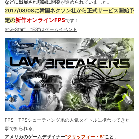
などに出展され順調に開発
が進められていました。
2017/08/08に韓国ネクソン社から正式サービス開始予
新作オンラインFPS
定の
です！
※“G-Star”、“E3”はゲームイベント
FPS・TPSシューティング系の人気タイトルに携わってきた
事で知られる、
アメリカのゲームデザイナー
“クリッフィー・B”
こと、