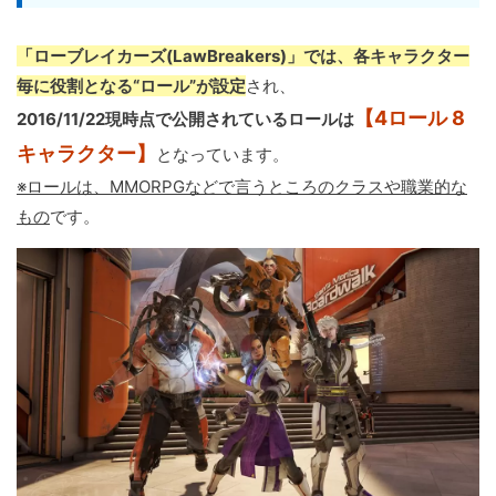
「ローブレイカーズ(LawBreakers)」では、各キャラクター
毎に役割となる“ロール”が設定
され、
【4ロール 8
2016/11/22現時点で公開されているロールは
キャラクター】
となっています。
※ロールは、MMORPGなどで言うところのクラスや職業的な
もの
です。