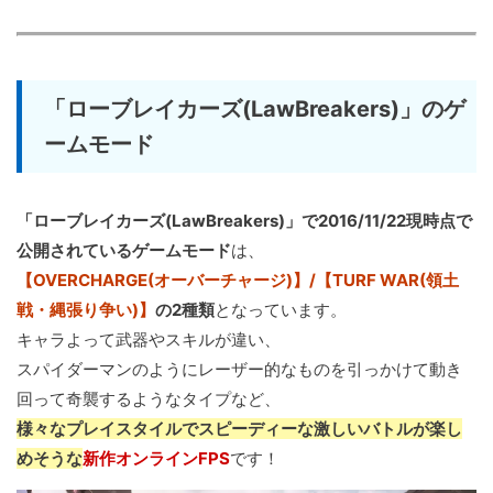
「ローブレイカーズ(LawBreakers)」のゲ
ームモード
「ローブレイカーズ(LawBreakers)」で2016/11/22現時点で
公開されているゲームモード
は、
【OVERCHARGE(オーバーチャージ)】/【TURF WAR(領土
戦・縄張り争い)】
の2種類
となっています。
キャラよって武器やスキルが違い、
スパイダーマンのようにレーザー的なものを引っかけて動き
回って奇襲するようなタイプなど、
様々なプレイスタイルでスピーディーな激しいバトルが楽し
めそうな
新作オンラインFPS
です！