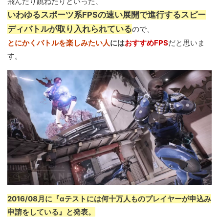
飛んだり跳ねたりといった、
いわゆるスポーツ系FPSの速い展開で進行するスピー
ディバトルが取り入れられている
ので、
とにかくバトルを楽しみたい人
には
おすすめFPS
だと思いま
す。
2016/08月に『αテストには何十万人ものプレイヤーが申込み
申請をしている』と発表。