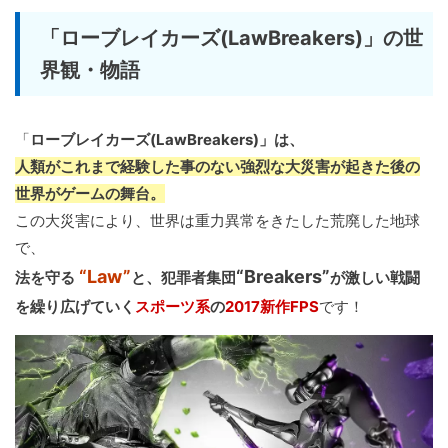
「ローブレイカーズ(LawBreakers)」の世
界観・物語
「
ローブレイカーズ(LawBreakers)」は、
人類がこれまで経験した事のない強烈な大災害が起きた後の
世界がゲームの舞台。
この大災害により、世界は重力異常をきたした荒廃した地球
で、
“Law”
“Breakers”
法を守る
と、犯罪者集団
が激しい戦闘
を繰り広げていく
スポーツ系
の
2017新作FPS
です！