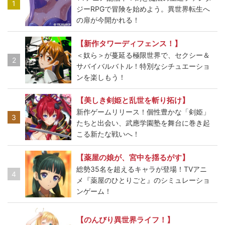
1
ジーRPGで冒険を始めよう。異世界転生へ
の扉が今開かれる！
【新作タワーディフェンス！】
＜奴ら＞が蔓延る極限世界で、セクシー＆
2
サバイバルバトル！特別なシチュエーショ
ンを楽しもう！
【美しき剣姫と乱世を斬り拓け】
新作ゲームリリース！個性豊かな「剣姫」
3
たちと出会い、武應学園塾を舞台に巻き起
こる新たな戦いへ！
【薬屋の娘が、宮中を揺るがす】
総勢35名を超えるキャラが登場！TVアニ
4
メ『薬屋のひとりごと』のシミュレーショ
ンゲーム！
【のんびり異世界ライフ！】