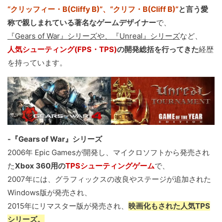
“クリッフィー・B(Cliffy B)”、“クリフ・B(Cliff B)”
と言う愛
称で親しまれている著名なゲームデザイナー
で、
『Gears of War』シリーズや、『Unreal』シリーズ
など、
人気シューティング(FPS・TPS)
の開発総括を行ってきた
経歴
を持っています。
-『Gears of War』シリーズ
2006年 Epic Gamesが開発し、マイクロソフトから発売され
た
Xbox 360用の
TPSシューティングゲーム
で、
2007年には、グラフィックスの改良やステージが追加された
Windows版が発売され、
2015年にリマスター版が発売され、
映画化もされた人気TPS
シリーズ。