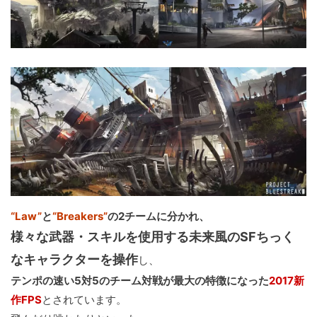
“Law”
と
“Breakers”
の2チームに分かれ、
様々な武器・スキルを使用する未来風のSFちっく
なキャラクターを操作
し、
テンポの速い5対5のチーム対戦が最大の特徴になった
2017新
作FPS
とされています。