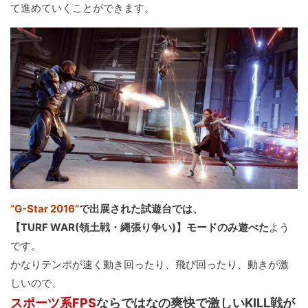
て進めていくことができます。
“G-Star 2016”
で出展された試遊台では、
【TURF WAR(領土戦・縄張り争い)】モードのみ遊べた
よう
です。
かなりテンポが速く動き回ったり、飛び回ったり、動きが激
しいので、
スポーツ系FPS
ならではなの爽快で激しいKILL戦が