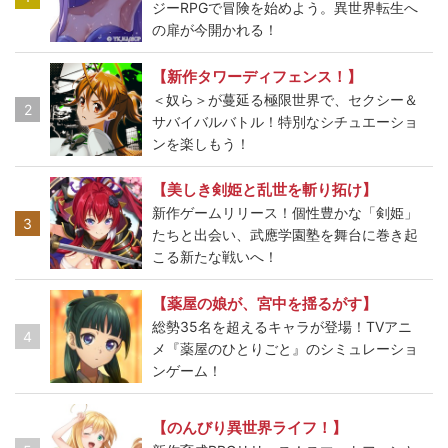
ジーRPGで冒険を始めよう。異世界転生へ
の扉が今開かれる！
【新作タワーディフェンス！】
＜奴ら＞が蔓延る極限世界で、セクシー＆
2
サバイバルバトル！特別なシチュエーショ
ンを楽しもう！
【美しき剣姫と乱世を斬り拓け】
新作ゲームリリース！個性豊かな「剣姫」
3
たちと出会い、武應学園塾を舞台に巻き起
こる新たな戦いへ！
【薬屋の娘が、宮中を揺るがす】
総勢35名を超えるキャラが登場！TVアニ
4
メ『薬屋のひとりごと』のシミュレーショ
ンゲーム！
【のんびり異世界ライフ！】