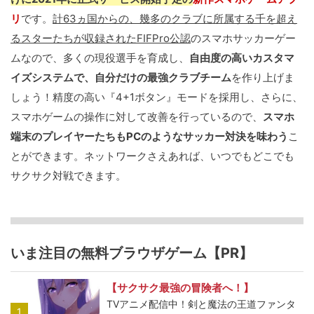
リ
です。
計63ヵ国からの、幾多のクラブに所属する千を超え
るスターたちが収録されたFIFPro公認
のスマホサッカーゲー
ムなので、多くの現役選手を育成し、
自由度の高いカスタマ
イズシステムで、自分だけの最強クラブチーム
を作り上げま
しょう！精度の高い『4+1ボタン』モードを採用し、さらに、
スマホゲームの操作に対して改善を行っているので、
スマホ
端末のプレイヤーたちもPCのようなサッカー対決を味わう
こ
とができます。ネットワークさえあれば、いつでもどこでも
サクサク対戦できます。
いま注目の無料ブラウザゲーム【PR】
【サクサク最強の冒険者へ！】
TVアニメ配信中！剣と魔法の王道ファンタ
1