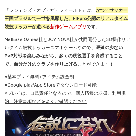
「レジェンズ・オブ・ザ・フィールド」は、
かつてサッカー
王国ブラジルで一世を風靡した、FIFpro公認のリアルタイム
競技サッカーが遊べる
新作ゲームアプリ
です。
NetEase Games社とJOY NOVA社が共同開発した3D操作リア
ルタイム競技サッカースマホゲームなので、
遅延の少ない
PvP対戦を楽しみながら、多くの現役選手を育成すること
で、自分だけのクラブを作り上げる
ことができます！
※基本プレイ無料+アイテム課金制
※Google play/App Storeでダウンロード可能
※プレイは、自己責任となるので、個人情報の取扱、利用規
約、注意事項などをよくご確認ください