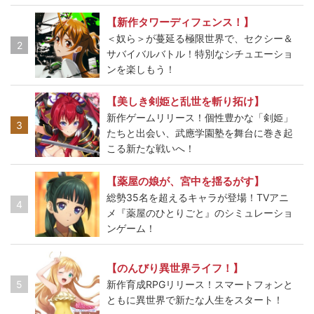
【新作タワーディフェンス！】
＜奴ら＞が蔓延る極限世界で、セクシー＆
2
サバイバルバトル！特別なシチュエーショ
ンを楽しもう！
【美しき剣姫と乱世を斬り拓け】
新作ゲームリリース！個性豊かな「剣姫」
3
たちと出会い、武應学園塾を舞台に巻き起
こる新たな戦いへ！
【薬屋の娘が、宮中を揺るがす】
総勢35名を超えるキャラが登場！TVアニ
4
メ『薬屋のひとりごと』のシミュレーショ
ンゲーム！
【のんびり異世界ライフ！】
5
新作育成RPGリリース！スマートフォンと
ともに異世界で新たな人生をスタート！