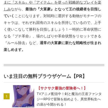
まに『スキル』や『アイテム』を使った戦略的なプレイを楽
しみ
ながら、
最強の『大富豪』となって王の後継者を目指し
ていく
ことになります。対戦時に選択する動物がモチーフの
キャラは、それぞれ固有のスキルを所持しているので、上手
く使いこなして勝利を目指しましょう！一時的に革命状態に
なる『プチ革命』、場のしばりや革命状態をリセットできる
『ルール除去』など、
通常の大富豪に新たな戦略性が生まれ
楽しめます。
いま注目の無料ブラウザゲーム【PR】
【サクサク最強の冒険者へ！】
TVアニメ配信中！剣と魔法の王道ファンタ
1
ジーRPGで冒険を始めよう。異世界転生へ
の扉が今開かれる！