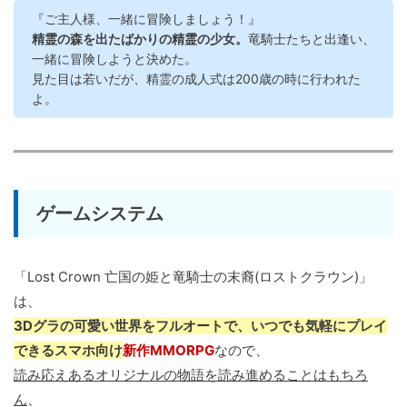
『ご主人様、一緒に冒険しましょう！』
精霊の森を出たばかりの精霊の少女。
竜騎士たちと出逢い、
一緒に冒険しようと決めた。
見た目は若いだが、精霊の成人式は200歳の時に行われた
よ。
ゲームシステム
「Lost Crown 亡国の姫と竜騎士の末裔(ロストクラウン)」
は、
3Dグラの可愛い世界をフルオートで、いつでも気軽にプレイ
できるスマホ向け
新作MMORPG
なので、
読み応えあるオリジナルの物語を読み進めることはもちろ
ん
、