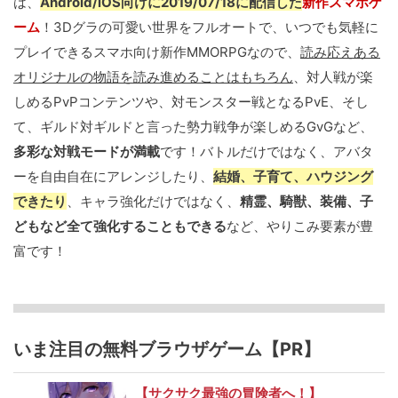
は、
Android/iOS向けに2019/07/18に配信した
新作スマホゲ
ーム
！3Dグラの可愛い世界をフルオートで、いつでも気軽に
プレイできるスマホ向け新作MMORPGなので、
読み応えある
オリジナルの物語を読み進めることはもちろん
、対人戦が楽
しめるPvPコンテンツや、対モンスター戦となるPvE、そし
て、ギルド対ギルドと言った勢力戦争が楽しめるGvGなど、
多彩な対戦モードが満載
です！バトルだけではなく、アバタ
ーを自由自在にアレンジしたり、
結婚、子育て、ハウジング
できたり
、キャラ強化だけではなく、
精霊、騎獣、装備、子
どもなど全て強化することもできる
など、やりこみ要素が豊
富です！
いま注目の無料ブラウザゲーム【PR】
【サクサク最強の冒険者へ！】