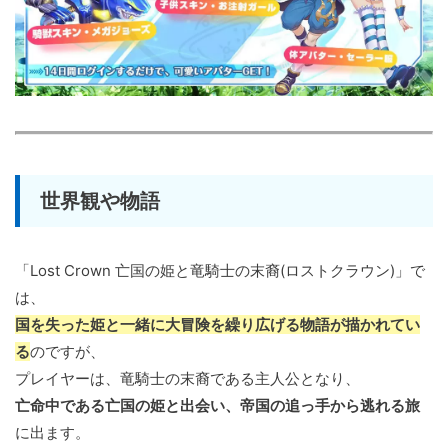
世界観や物語
「Lost Crown 亡国の姫と竜騎士の末裔(ロストクラウン)」で
は、
国を失った姫と一緒に大冒険を繰り広げる物語が描かれてい
る
のですが、
プレイヤーは、竜騎士の末裔である主人公となり、
亡命中である亡国の姫と出会い、帝国の追っ手から逃れる旅
に出ます。