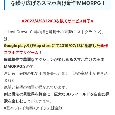
を繰り広げるスマホ向け新作MMORPG！
※2023/4/28 12:00を以てサービス終了※
「Lost Crown 亡国の姫と竜騎士の末裔(ロストクラウン)」
は、
Google play及びApp storeにて2019/07/18に配信した
新作
スマホアプリゲーム
！
簡単操作で華麗なアクションが楽しめるスマホ向けの王道
MMORPG
なので、
遠い昔、異国の地で王国を失った姫と、謎の竜騎士が巻き込
まれた、
絶望と希望の物語が描かれています。
剣と魔法の異世界を舞台に、広大な3Dフィールドを自由に探
索を楽しむ
ことができます。
※基本プレイ無料+アイテム課金制