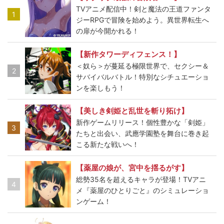
TVアニメ配信中！剣と魔法の王道ファンタ
1
ジーRPGで冒険を始めよう。異世界転生へ
の扉が今開かれる！
【新作タワーディフェンス！】
＜奴ら＞が蔓延る極限世界で、セクシー＆
2
サバイバルバトル！特別なシチュエーショ
ンを楽しもう！
【美しき剣姫と乱世を斬り拓け】
新作ゲームリリース！個性豊かな「剣姫」
3
たちと出会い、武應学園塾を舞台に巻き起
こる新たな戦いへ！
【薬屋の娘が、宮中を揺るがす】
総勢35名を超えるキャラが登場！TVアニ
4
メ『薬屋のひとりごと』のシミュレーショ
ンゲーム！