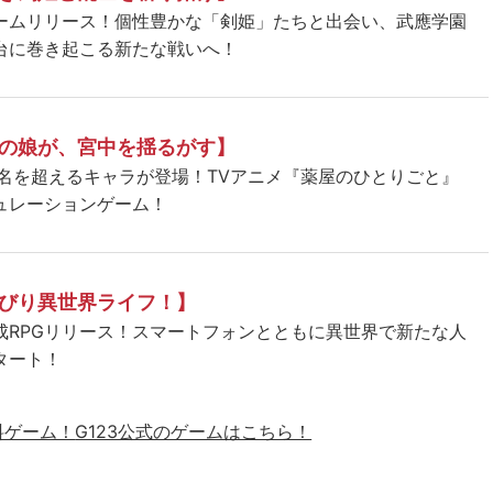
ームリリース！個性豊かな「剣姫」たちと出会い、武應学園
台に巻き起こる新たな戦いへ！
の娘が、宮中を揺るがす】
5名を超えるキャラが登場！TVアニメ『薬屋のひとりごと』
ュレーションゲーム！
びり異世界ライフ！】
成RPGリリース！スマートフォンとともに異世界で新たな人
タート！
料ゲーム！
G123公式のゲームはこちら！