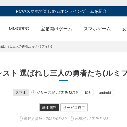
PCやスマホで楽しめるオンラインゲームを紹介！
MMORPG
宝箱開けゲーム
スマホゲーム
女
 選ばれし三人の勇者たち(ルミフォレ)
スト 選ばれし三人の勇者たち(ルミフ
スマホ
リリース日：2019/12/19
iOS
android
基本無料
サービス終了
最終更新日：
2025/05/20
投稿日：2019/11/28