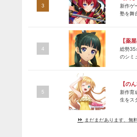
3
新作ゲ
塾を舞
【薬屋
4
総勢3
のシミ
【のん
5
新作育
生をス
まだまだあります、無