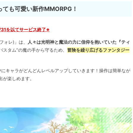
ても可愛い新作MMORPG！
03/31を以てサービス終了※
フォレ)」は、
人々は光明神と魔法の力に信仰を抱いていた『ティ
バスタム”の魔の手から守るため、
冒険を繰り広げるファンタジー
中にキャラがどんどんレベルアップしていきます！操作は簡単なが
出が楽しめます。