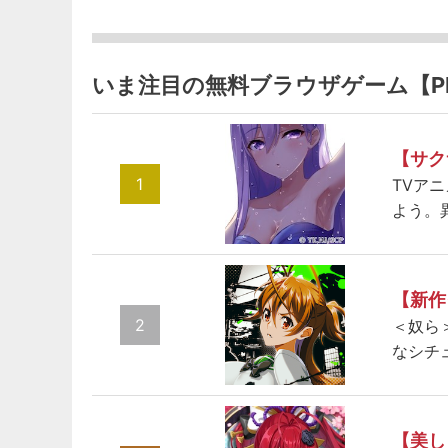
いま注目の無料ブラウザゲーム【P
【サク
1
TVア
よう。
【新作
2
＜奴ら
なシチ
【美し