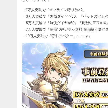
・1万人突破で『オフライン狩り券×2』
・3万人突破で『無償ダイヤ ×50』『ペットの宝玉×
・5万人突破で『無償ダイヤ×50』『騎獣の宝玉×10
・7万人突破で『装備10連ガチャ無料(装備福引券×10
・10万人突破で『背中アバター ルミニャ』