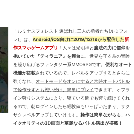
「ルミナスフォレスト 選ばれし三人の勇者たち(ルミフォ
レ)」は、
Android/iOS向けに2019/12/19から配信した
新
作スマホゲームアプリ
！人々は光明神と
魔法の力に信仰を
抱いていた『ティラニア』を舞台
に、世界を守る為の冒険
を繰り広げるファンタジー系MMORPGです。
便利なオート
機能が搭載
されているので、レベルをアップするとさらに
強くなれ、
オートモードをオンにすると常時オートバトル
で操作せずとも戦い続け、簡単にプレイ
できます。オフラ
イン狩りシステムにより、寝ている間でも狩り続けてくれ
るので、朝ログインしたら経験値もいっぱいたまり、サク
サクレベルアップしていけます。
操作は簡単ながらも、ハ
イクオリティの3D画面と華麗なるバトル演出が搭載！