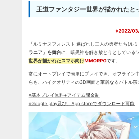
王道ファンタジー世界が描かれたとっ
※2022/
「ルミナスフォレスト 選ばれし三人の勇者たち(ルミ
ラニア』を舞台
に、暗黒神を解き放とうとしている“
世界が描かれたスマホ向け
MMORPG
です。
常にオートプレイで簡単にプレイでき、オフライン
らも、ハイクオリティの3D画面と華麗なるバトル演
※基本プレイ無料+アイテム課金制
※Google play及び、App storeでダウンロード可能