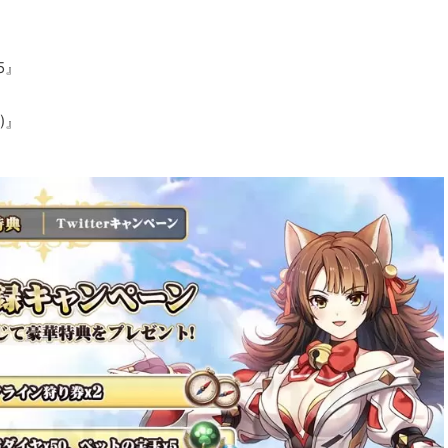
5』
』
)』