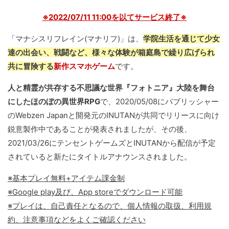
※2022/07/11 11:00を以てサービス終了※
「マナシスリフレイン(マナリフ)」は、
学院生活を通じて少女
達の出会い、戦闘など、様々な体験が箱庭島で繰り広げられ
共に冒険する
新作スマホゲーム
です。
人と精霊が共存する不思議な世界『フォトニア』大陸を舞台
にしたほのぼの異世界RPG
で、2020/05/08にパブリッシャー
のWebzen Japanと開発元のINUTANが共同でリリースに向け
鋭意製作中であることが発表されましたが、その後、
2021/03/26にテンセントゲームズとINUTANから配信が予定
されていると新たにタイトルアナウンスされました。
※基本プレイ無料+アイテム課金制
※Google play及び、App storeでダウンロード可能
※プレイは、自己責任となるので、個人情報の取扱、利用規
約、注意事項などをよくご確認ください