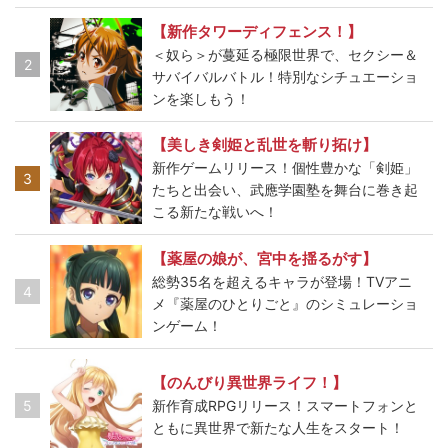
【新作タワーディフェンス！】
＜奴ら＞が蔓延る極限世界で、セクシー＆
2
サバイバルバトル！特別なシチュエーショ
ンを楽しもう！
【美しき剣姫と乱世を斬り拓け】
新作ゲームリリース！個性豊かな「剣姫」
3
たちと出会い、武應学園塾を舞台に巻き起
こる新たな戦いへ！
【薬屋の娘が、宮中を揺るがす】
総勢35名を超えるキャラが登場！TVアニ
4
メ『薬屋のひとりごと』のシミュレーショ
ンゲーム！
【のんびり異世界ライフ！】
5
新作育成RPGリリース！スマートフォンと
ともに異世界で新たな人生をスタート！