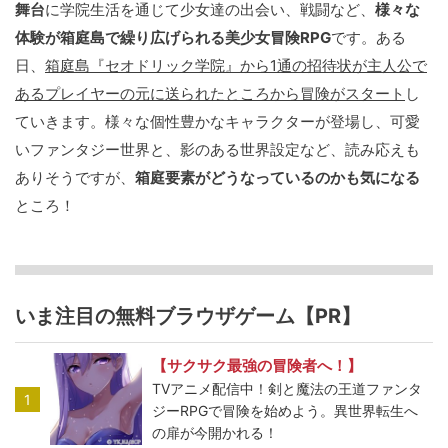
舞台
に学院生活を通じて少女達の出会い、戦闘など、
様々な
体験が箱庭島で繰り広げられる美少女冒険RPG
です。ある
日、
箱庭島『セオドリック学院』から1通の招待状が主人公で
あるプレイヤーの元に送られたところから冒険がスタート
し
ていきます。様々な個性豊かなキャラクターが登場し、可愛
いファンタジー世界と、影のある世界設定など、読み応えも
ありそうですが、
箱庭要素がどうなっているのかも気になる
ところ！
いま注目の無料ブラウザゲーム【PR】
【サクサク最強の冒険者へ！】
TVアニメ配信中！剣と魔法の王道ファンタ
1
ジーRPGで冒険を始めよう。異世界転生へ
の扉が今開かれる！