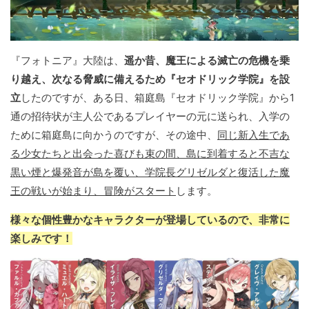
『フォトニア』大陸は、
遥か昔、魔王による滅亡の危機を乗
り越え、次なる脅威に備えるため『セオドリック学院』を設
立
したのですが、ある日、箱庭島『セオドリック学院』から1
通の招待状が主人公であるプレイヤーの元に送られ、入学の
ために箱庭島に向かうのですが、その途中、
同じ新入生であ
る少女たちと出会った喜びも束の間、島に到着すると不吉な
黒い煙と爆発音が島を覆い、学院長グリゼルダと復活した魔
王の戦いが始まり、冒険がスタート
します。
様々な個性豊かなキャラクターが登場しているので、非常に
楽しみです！