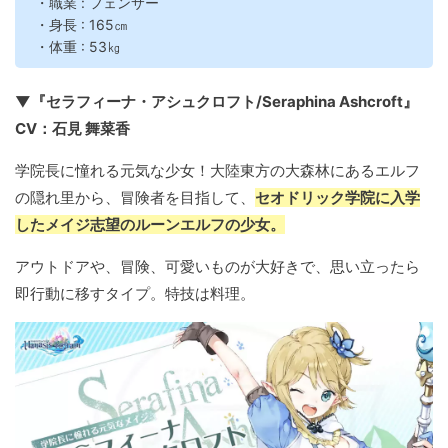
・職業 : フェンサー
・身長 : 165㎝
・体重 : 53㎏
▼『セラフィーナ・アシュクロフト/Seraphina Ashcroft』
CV：石見 舞菜香
学院長に憧れる元気な少女！大陸東方の大森林にあるエルフ
の隠れ里から、冒険者を目指して、
セオドリック学院に入学
したメイジ志望のルーンエルフの少女。
アウトドアや、冒険、可愛いものが大好きで、思い立ったら
即行動に移すタイプ。特技は料理。