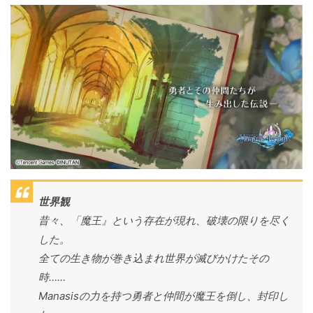
世界観
昔々、「魔王』という存在が現れ、破壊の限りを尽く
した。
全ての生き物が巻き込まれ世界が滅びかけたその
時……
Manasisの力を持つ勇者と仲間が魔王を倒し、封印し