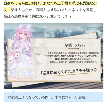
自身をうらら姫と呼び、あなたを王子様と呼ぶ不思議な少
女。
想像力もだが、戦闘力も通常のマリオネットを凌駕し、
蔓延る悪魔を瞬く間に灰へと変えてしまう。
彼女の王子となっている間は、非常に頼もしい存在。