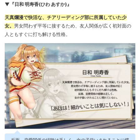
▼『日和 明寿香(ひわ あすか)』
天真爛漫で快活な、チアリーディング部に所属していた少
女。
男女問わず平等に接するため、友人関係が広く初対面の
人ともすぐに打ち解ける性格。
反面、恋愛関係の経験は乏しく、女の子扱いされることに慣