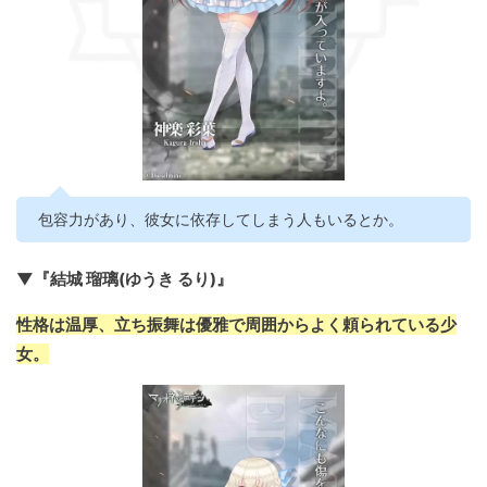
包容力があり、彼女に依存してしまう人もいるとか。
▼『結城 瑠璃(ゆうき るり)』
性格は温厚、立ち振舞は優雅で周囲からよく頼られている少
女。