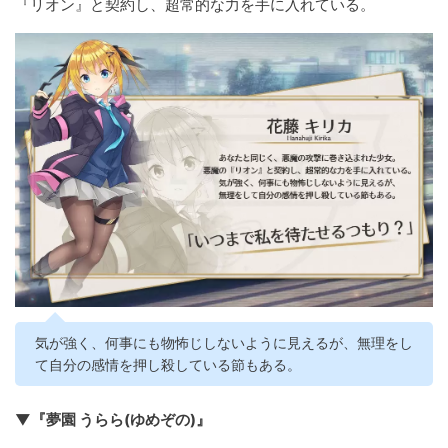
『リオン』と契約し、超常的な力を手に入れている。
気が強く、何事にも物怖じしないように見えるが、無理をし
て自分の感情を押し殺している節もある。
▼『夢園 うらら(ゆめぞの)』