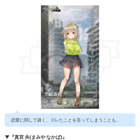
恋愛に関して疎く、ズレたことを言ってしまうことも。
▼『真宮 央(まみや なかば)』