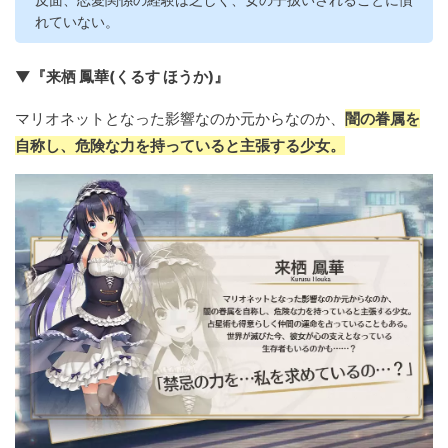
れていない。
▼『来栖 鳳華(くるす ほうか)』
マリオネットとなった影響なのか元からなのか、
闇の眷属を
自称し、危険な力を持っていると主張する少女。