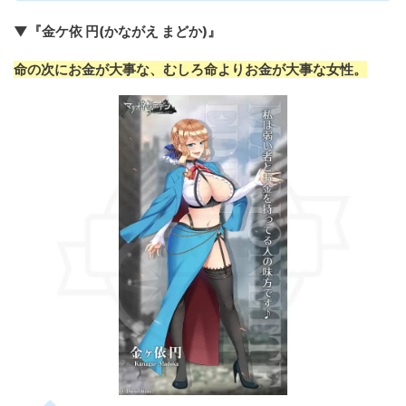
▼『金ケ依 円(かながえ まどか)』
命の次にお金が大事な、むしろ命よりお金が大事な女性。