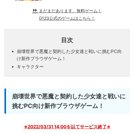
まだまだあります、無料ゲーム！
G123公式のゲームはこちら！
目次
崩壊世界で悪魔と契約した少女達と戦いに挑むPC向
け新作ブラウザゲーム！
キャラクター
崩壊世界で悪魔と契約した少女達と戦いに
挑むPC向け新作ブラウザゲーム！
※2022/03/31 14:00を以てサービス終了※