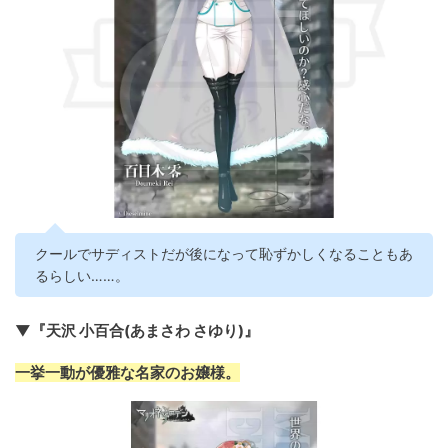
クールでサディストだが後になって恥ずかしくなることもあ
るらしい……。
▼『天沢 小百合(あまさわ さゆり)』
一挙一動が優雅な名家のお嬢様。