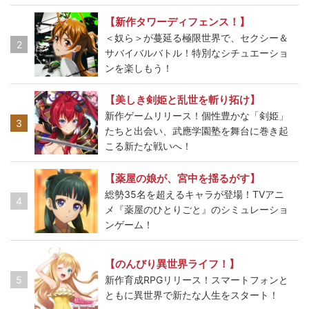
【新作タワーディフェンス！】
＜奴ら＞が蔓延る極限世界で、セクシー＆
2
サバイバルバトル！特別なシチュエーショ
ンを楽しもう！
【美しき剣姫と乱世を斬り拓け】
新作ゲームリリース！個性豊かな「剣姫」
3
たちと出会い、武應学園塾を舞台に巻き起
こる新たな戦いへ！
【薬屋の娘が、宮中を揺るがす】
総勢35名を超えるキャラが登場！TVアニ
4
メ『薬屋のひとりごと』のシミュレーショ
ンゲーム！
【のんびり異世界ライフ！】
5
新作育成RPGリリース！スマートフォンと
ともに異世界で新たな人生をスタート！