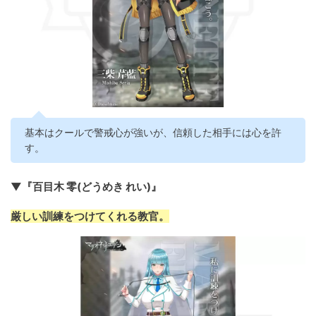
基本はクールで警戒心が強いが、信頼した相手には心を許
す。
▼『百目木 零(どうめき れい)』
厳しい訓練をつけてくれる教官。