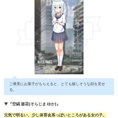
ご褒美にお菓子がもらえると、とても嬉しそうな顔を見せ
る。
▼『空縞 遊花(そらじま ゆか)』
元気で明るい、少し体育会系っぽいところがある女の子。