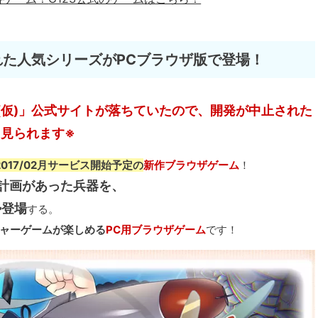
れた人気シリーズがPCブラウザ版で登場！
ん(仮)」公式サイトが落ちていたので、開発が中止された
と見られます※
017/02月サービス開始予定の
新作ブラウザゲーム
！
計画があった兵器を、
勢登場
する。
チャーゲームが楽しめる
PC用ブラウザゲーム
です！