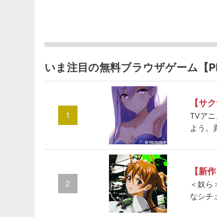
いま注目の無料ブラウザゲーム【P
【サク
1
TVア
よう。
【新作
2
＜奴ら
なシチ