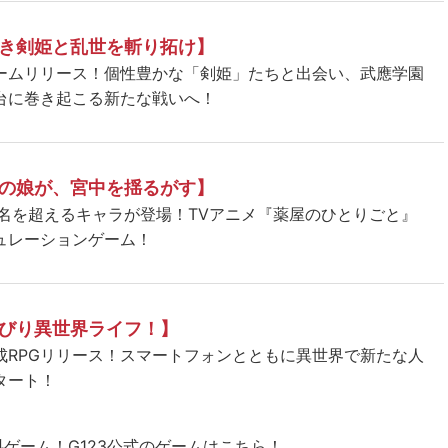
き剣姫と乱世を斬り拓け】
ームリリース！個性豊かな「剣姫」たちと出会い、武應学園
台に巻き起こる新たな戦いへ！
の娘が、宮中を揺るがす】
5名を超えるキャラが登場！TVアニメ『薬屋のひとりごと』
ュレーションゲーム！
びり異世界ライフ！】
成RPGリリース！スマートフォンとともに異世界で新たな人
タート！
料ゲーム！
G123公式のゲームはこちら！