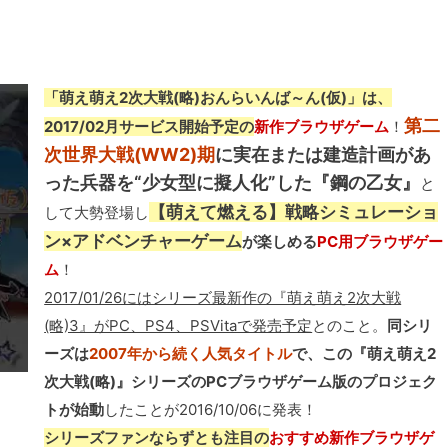
「萌え萌え2次大戦(略)おんらいんば～ん(仮)」は、
第二
2017/02月サービス開始予定の
新作ブラウザゲーム
！
次世界大戦(WW2)期
に実在または建造計画があ
った兵器を“少女型に擬人化”した『鋼の乙女』
と
【萌えて燃える】戦略シミュレーショ
して大勢登場し
ン×アドベンチャーゲーム
が楽しめる
PC用ブラウザゲー
ム
！
2017/01/26にはシリーズ最新作の『萌え萌え2次大戦
(略)3』がPC、PS4、PSVitaで発売予定
とのこと。
同シリ
ーズは
2007年から続く人気タイトル
で、この『萌え萌え2
次大戦(略)』シリーズのPCブラウザゲーム版のプロジェク
トが始動
したことが2016/10/06に発表！
シリーズファンならずとも注目の
おすすめ新作ブラウザゲ