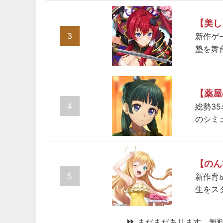
【美し
3
新作ゲ
塾を舞
【薬屋
4
総勢3
のシミ
【のん
5
新作育
生をス
まだまだあります、無