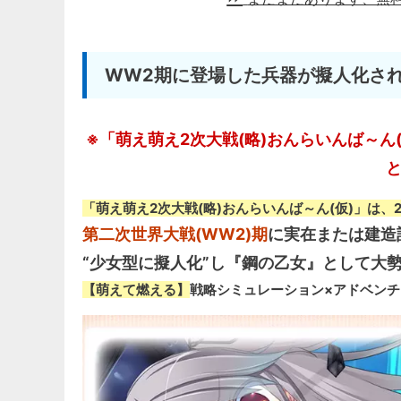
WW2期に登場した兵器が擬人化さ
※「萌え萌え2次大戦(略)おんらいんば～
「萌え萌え2次大戦(略)おんらいんば～ん(仮)」は、2
第二次世界大戦(WW2)期
に実在または建造
“少女型に擬人化”し『鋼の乙女』として大
【萌えて燃える】
戦略シミュレーション×アドベン