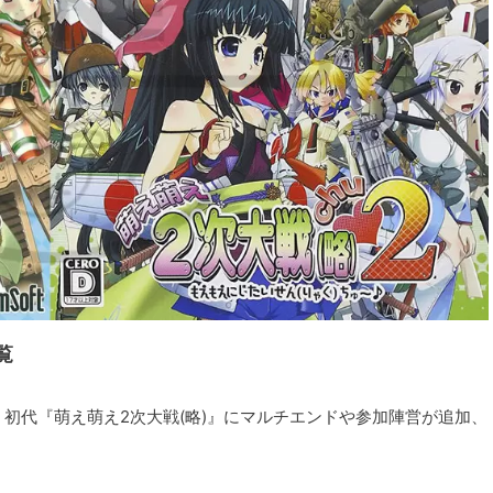
覧
：初代『萌え萌え2次大戦(略)』にマルチエンドや参加陣営が追加、