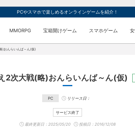
PCやスマホで楽しめるオンラインゲームを紹介！
MMORPG
宝箱開けゲーム
スマホゲーム
女
略)おんらいんば～ん(仮)
え2次大戦(略)おんらいんば～ん(仮)
PC
リリース日：
サービス終了
最終更新日：
2025/05/20
投稿日：2016/12/08