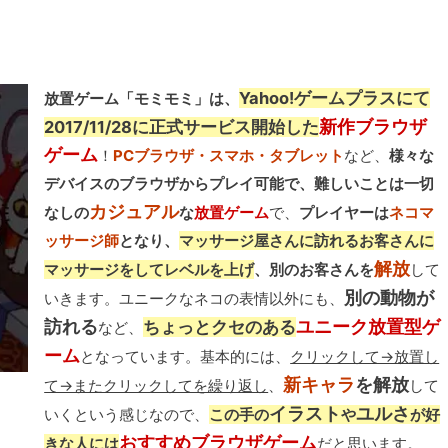
Yahoo!ゲームプラスにて
放置ゲーム「モミモミ」は、
新作ブラウザ
2017/11/28に正式サービス開始した
ゲーム
！
PCブラウザ・スマホ・タブレット
など、
様々な
デバイスのブラウザからプレイ可能で、難しいことは一切
カジュアル
なしの
な
放置ゲーム
で、
プレイヤーは
ネコマ
ッサージ師
となり、
マッサージ屋さんに訪れるお客さんに
解放
マッサージをしてレベルを上げ
、別のお客さんを
して
別の動物が
いきます。ユニークなネコの表情以外にも、
訪れる
ユニーク放置型ゲ
ちょっとクセのある
など、
ーム
となっています。基本的には、
クリックして→放置し
新キャラ
を解放
て→またクリックしてを繰り返し
、
して
イラスト
ユルさ
いくという感じなので、
この手の
や
が好
おすすめブラウザゲーム
きな人には
だと思います。