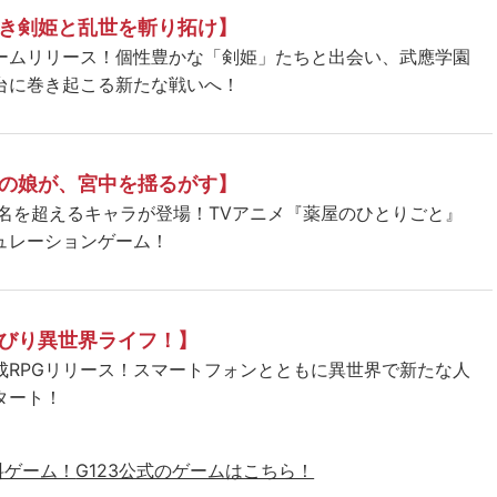
き剣姫と乱世を斬り拓け】
ームリリース！個性豊かな「剣姫」たちと出会い、武應学園
台に巻き起こる新たな戦いへ！
の娘が、宮中を揺るがす】
5名を超えるキャラが登場！TVアニメ『薬屋のひとりごと』
ュレーションゲーム！
びり異世界ライフ！】
成RPGリリース！スマートフォンとともに異世界で新たな人
タート！
料ゲーム！
G123公式のゲームはこちら！