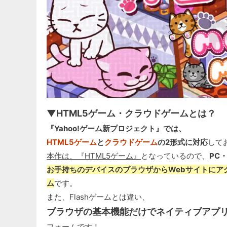
▼HTML5ゲーム・クラウドゲームとは？
『Yahoo!ゲーム新プロジェクト』では、
HTML5ゲーム
と
クラウドゲーム
の2形式に対応
して
本作は、『HTML5ゲーム』
となっているので、
PC
お手持ちのデバイスのブラウザからWebサイトにアク
ム
です。
また、Flashゲームとは違い、
ブラウザの基本機能だけでネイティブアプ
フォームです！