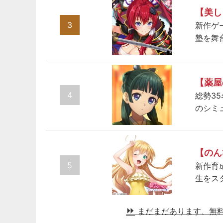
【美し
3
新作ゲ
塾を舞
【薬屋
4
総勢3
のシミ
【のん
5
新作育
生をス
まだまだあります、無