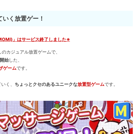
ていく放置ゲー！
MOMI)」はサービス終了しました※
なしのカジュアル放置ゲームで、
ス開始
した、
ザゲーム
です。
ていく、
ちょっとクセのあるユニークな
放置型ゲーム
です。