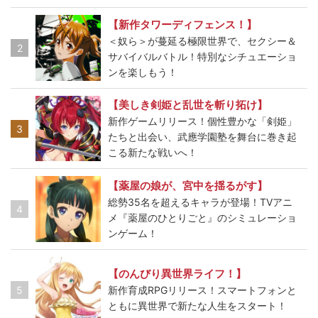
【新作タワーディフェンス！】
＜奴ら＞が蔓延る極限世界で、セクシー＆
2
サバイバルバトル！特別なシチュエーショ
ンを楽しもう！
【美しき剣姫と乱世を斬り拓け】
新作ゲームリリース！個性豊かな「剣姫」
3
たちと出会い、武應学園塾を舞台に巻き起
こる新たな戦いへ！
【薬屋の娘が、宮中を揺るがす】
総勢35名を超えるキャラが登場！TVアニ
4
メ『薬屋のひとりごと』のシミュレーショ
ンゲーム！
【のんびり異世界ライフ！】
5
新作育成RPGリリース！スマートフォンと
ともに異世界で新たな人生をスタート！