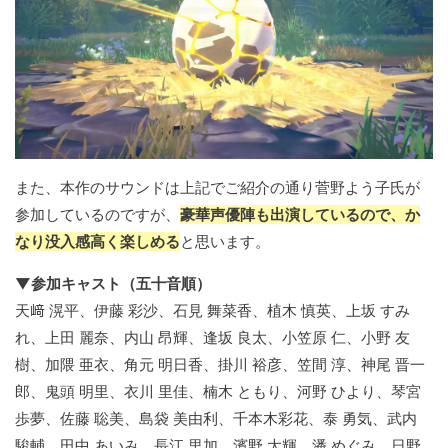
また、本作のサウンドは上記でご紹介の通り菅野よう子氏が
参加しているのですが、
豪華声優陣も出演しているので、か
なり没入感高く楽しめる
と思います。
▼参加キャスト（五十音順）
天﨑 滉平、伊藤 彩沙、石見 舞菜香、植木 慎英、上坂 すみ
れ、上田 麗奈、内山 昂輝、逢坂 良太、小笠原 仁、小野 友
樹、加隈 亜衣、角元 明日香、掛川 裕彦、笠間 淳、神尾 晋一
郎、鬼頭 明里、衣川 里佳、楠木 ともり、河野 ひより、琴宮
歩夢、佐藤 聡美、島袋 美由利、千本木彩花、泰 勇気、武内
駿輔、田中 あいみ、長江 里加、濱野 大輝、潘 めぐみ、日野