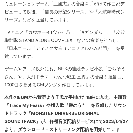
ミュレーションゲーム『三國志』の音楽を手がけて作曲家デ
ビューして以後、『信長の野望シリーズ』や『大航海時代シ
リーズ』などを担当しています。
TVアニメ『カウボーイビバップ』、『∀ガンダム』、『攻殻
機動隊 STAND ALONE COMPLEX』などの音楽を担当し、
『日本ゴールドディスク大賞（アニメアルバム部門）』を受
賞しています。
ゲームやアニメ以外にも、NHKの連続テレビ小説『ごちそう
さん』や、大河ドラマ『おんな城主 直虎』の音楽も担当し、
1000曲を超えるCMソングを作曲しています。
本作のBGMから菅野よう子氏が手掛けた18曲に加え、主題歌
『Trace My Fears』や挿入歌『碧のうた』を収録したサウン
ドトラック『MONSTER UNIVERSE ORIGINAL
SOUNDTRACK』が、各種音楽配信サービスにて2023/01/27
より、ダウンロード・ストリーミング配信を開始
していま