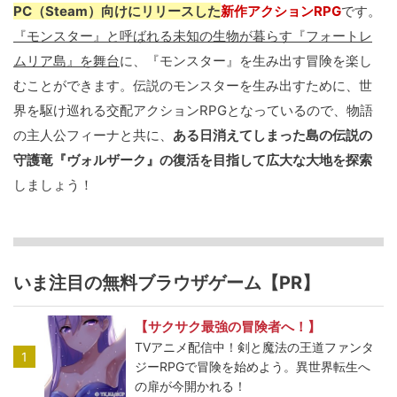
PC（Steam）向けにリリースした
新作アクションRPG
です。
『モンスター』と呼ばれる未知の生物が暮らす『フォートレ
ムリア島』を舞台
に、『モンスター』を生み出す冒険を楽し
むことができます。伝説のモンスターを生み出すために、世
界を駆け巡れる交配アクションRPGとなっているので、物語
の主人公フィーナと共に、
ある日消えてしまった島の伝説の
守護竜『ヴォルザーク』の復活を目指して広大な大地を探索
しましょう！
いま注目の無料ブラウザゲーム【PR】
【サクサク最強の冒険者へ！】
TVアニメ配信中！剣と魔法の王道ファンタ
1
ジーRPGで冒険を始めよう。異世界転生へ
の扉が今開かれる！