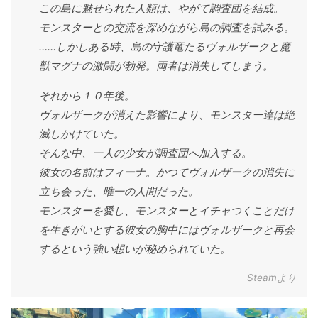
この島に魅せられた人類は、やがて調査団を結成。
モンスターとの交流を深めながら島の調査を試みる。
……しかしある時、島の守護竜たるヴォルザークと魔
獣マグナの激闘が勃発。両者は消失してしまう。
それから１０年後。
ヴォルザークが消えた影響により、モンスター達は絶
滅しかけていた。
そんな中、一人の少女が調査団へ加入する。
彼女の名前はフィーナ。かつてヴォルザークの消失に
立ち会った、唯一の人間だった。
モンスターを愛し、モンスターとイチャつくことだけ
を生きがいとする彼女の胸中にはヴォルザークと再会
するという強い想いが秘められていた。
Steamより