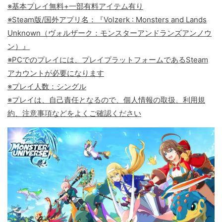
※基本プレイ無料+一部有料アイテム有り
※Steam版/国外アプリ名：『Volzerk : Monsters and Lands
Unknown（ヴォルザーク：モンスターアンドランズアンノウ
ン）』
※PCでのプレイには、プレイプラットフォームであるSteam
アカウントが必要になります
※プレイ人数：シングル
※プレイは、自己責任となるので、個人情報の取扱、利用規
約、注意事項などをよくご確認ください