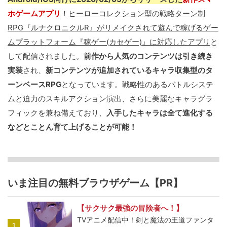
ホゲームアプリ
！
ヒーローコレクション型の戦略ターン制
RPG『ルナクロニクルR』がリメイクされて遊んで稼げるゲー
ムプラットフォーム『稼ゲー(カセゲー)』に対応したアプリ
と
して配信されました。
前作から人気のコンテンツは引き続き
実装
され、
新コンテンツが追加されているキャラ収集型のタ
ーンベースRPG
となっています。戦略性のあるバトルシステ
ムと迫力のスキルアクション演出、さらに美麗なキャラグラ
フィックを兼ね備えており、
入手したキャラは全て進化する
などとことん育て上げることが可能！
いま注目の無料ブラウザゲーム【PR】
【サクサク最強の冒険者へ！】
TVアニメ配信中！剣と魔法の王道ファンタ
1