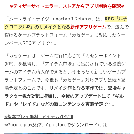
※ティザーサイトエラー、ストアからアプリ削除を確認※
「ムーンライトナイツ LunachroR Returns」は、
RPG『ルナ
クロニクルR』のリメイクとなる
新作アプリゲーム
で、
遊んで
稼げるゲームプラットフォーム『カセゲー』に対応したター
ンベースRPGアプリ
です。
『カセゲー』は、ゲーム進行に応じて『カセゲーポイント
(KP)』を獲得し、『アイテム市場』に出品されている提携ゲ
ームのアイテム購入ができるというまったく新しいゲームプ
ラットフォームで、今後も『カセゲー』対応アプリは続々登
場予定とのことです。
リメイク作となる本作では、登場キャ
ラクター数が2倍に増加し、今後のアップデートにて『ギル
ド』や『レイド』などの新コンテンツを実装予定
です。
※基本プレイ無料+アイテム課金制
※Google play及び、App storeでダウンロード可能