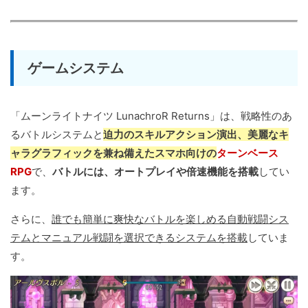
ゲームシステム
「ムーンライトナイツ LunachroR Returns」は、戦略性のあ
るバトルシステムと
迫力のスキルアクション演出、美麗なキ
ャラグラフィックを兼ね備えたスマホ向けの
ターンベース
RPG
で、
バトルには、オートプレイや倍速機能を搭載
してい
ます。
さらに、
誰でも簡単に爽快なバトルを楽しめる自動戦闘シス
テムとマニュアル戦闘を選択できるシステムを搭載
していま
す。