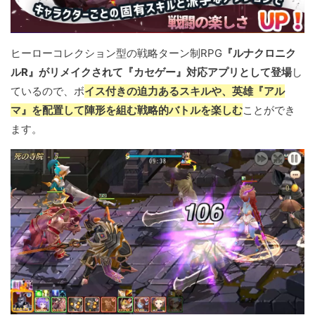
ヒーローコレクション型の戦略ターン制RPG
『ルナクロニク
ルR』がリメイクされて『カセゲー』対応アプリとして登場
し
ているので、ボ
イス付きの迫力あるスキルや、英雄『アル
マ』を配置して陣形を組む戦略的バトルを楽しむ
ことができ
ます。