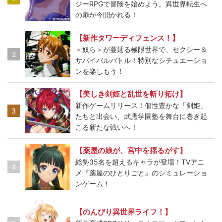
ジーRPGで冒険を始めよう。異世界転生へ
の扉が今開かれる！
【新作タワーディフェンス！】
＜奴ら＞が蔓延る極限世界で、セクシー＆
2
サバイバルバトル！特別なシチュエーショ
ンを楽しもう！
【美しき剣姫と乱世を斬り拓け】
新作ゲームリリース！個性豊かな「剣姫」
3
たちと出会い、武應学園塾を舞台に巻き起
こる新たな戦いへ！
【薬屋の娘が、宮中を揺るがす】
総勢35名を超えるキャラが登場！TVアニ
4
メ『薬屋のひとりごと』のシミュレーショ
ンゲーム！
【のんびり異世界ライフ！】