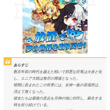
あらすじ
数百年前の時代を越えた戦いで邪悪な巨竜は火炎と化
し、エニア大陸は無尽の廃墟となった。
暗闇に呑まれたこの世界には、女神一族の居場所は、
消えて無くなった。
彼女たちは最後の意志を月神の地に封印し、蘇生する
時を祈り続けている。