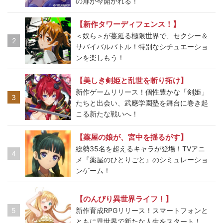
の扉が今開かれる！
【新作タワーディフェンス！】
＜奴ら＞が蔓延る極限世界で、セクシー＆
2
サバイバルバトル！特別なシチュエーショ
ンを楽しもう！
【美しき剣姫と乱世を斬り拓け】
新作ゲームリリース！個性豊かな「剣姫」
3
たちと出会い、武應学園塾を舞台に巻き起
こる新たな戦いへ！
【薬屋の娘が、宮中を揺るがす】
総勢35名を超えるキャラが登場！TVアニ
4
メ『薬屋のひとりごと』のシミュレーショ
ンゲーム！
【のんびり異世界ライフ！】
5
新作育成RPGリリース！スマートフォンと
ともに異世界で新たな人生をスタート！