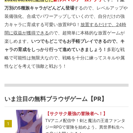
万別の5種族キャラがどんどん登場
するので、レベルアップや
装備強化、合成でパワーアップしていくので、自分だけの強
力キャラに育成する可愛い放置RPG！
放置するだけで、24時
間に収益が獲得できる
ので、超簡単に本格的な放置ゲームが
楽しめます。
いつでもどこでもお手軽プレイできるので、キ
ャラの育成をしっかり行って進めていきましょう！
多彩な戦
略で可能性は無限大なので、戦略を十分に練ってスキルや属
性などを考えて強敵と戦おう！
いま注目の無料ブラウザゲーム【PR】
【サクサク最強の冒険者へ！】
TVアニメ配信中！剣と魔法の王道ファンタ
1
ジーRPGで冒険を始めよう。異世界転生へ