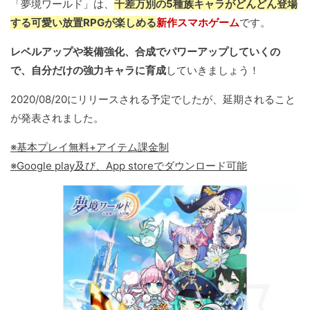
「夢境ワールド」は、
千差万別の5種族キャラがどんどん登場
する可愛い放置RPGが楽しめる
新作スマホゲーム
です。
レベルアップや装備強化、合成でパワーアップしていくの
で、自分だけの強力キャラに育成
していきましょう！
2020/08/20にリリースされる予定でしたが、延期されること
が発表されました。
※基本プレイ無料+アイテム課金制
※Google play及び、App storeでダウンロード可能