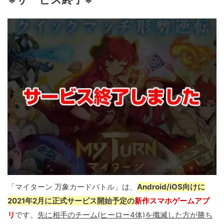
「マイターン 万象カードバトル」は、
Android/iOS向けに
2021年2月に正式サービス開始予定の
新作スマホゲームアプ
リ
です。
先に相手のチーム(ヒーロー4体)を殲滅した方が勝ち