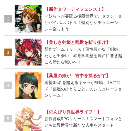
【新作タワーディフェンス！】
＜奴ら＞が蔓延る極限世界で、セクシー＆
2
サバイバルバトル！特別なシチュエーショ
ンを楽しもう！
【美しき剣姫と乱世を斬り拓け】
新作ゲームリリース！個性豊かな「剣姫」
3
たちと出会い、武應学園塾を舞台に巻き起
こる新たな戦いへ！
【薬屋の娘が、宮中を揺るがす】
総勢35名を超えるキャラが登場！TVアニ
4
メ『薬屋のひとりごと』のシミュレーショ
ンゲーム！
【のんびり異世界ライフ！】
5
新作育成RPGリリース！スマートフォンと
ともに異世界で新たな人生をスタート！