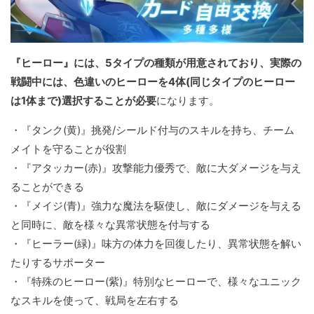
『ヒーロー』には、5タイプの種類が用意されており、実際の
戦闘中には、色違いのヒーローを4体(同じタイプのヒーロー
は1体まで)選択することが必要
になります。
・『タンク(黄)』挑発/シールド付与のスキルを持ち、チーム
メイトを守ることが役割
・『アタッカー(赤)』攻撃能力優秀で、敵に大ダメージを与え
ることができる
・『メイジ(青)』強力な魔法を駆使し、敵にダメージを与える
と同時に、敵を様々な異常状態を付与する
・『ヒーラー(緑)』味方の体力を回復したり、異常状態を解い
たりするサポーター
・『特殊のヒーロー(紫)』特別なヒーローで、様々なユニック
なスキルを使って、戦局を左右する