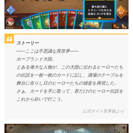
ストーリー
——ここは不思議な異世界――
ホープランド大陸。
とある偉大な人物が、この大陸に伝わるヒーローたち
の伝説を一枚一枚のカードに記し、酒場のテーブルを
舞台に在りし日のヒーローたちの雄姿を再現した。
さぁ、カードを手に取って、君だけのヒーロー伝説を
これから紡いで行こう。
公式サイト世界観より