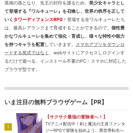
英雄の孫となり、先王の封印を護るため、
美少女キャラとし
て登場する『ワルキューレ』を召喚し、世界の秩序を正して
いく
タワーディフェンスRPG
！登場する全ワルキューレたち
は、最高レアランクまで育成することができるので、
個性豊
かなワルキューレを集めて強化・育成し、様々な特性や能力
を持つキャラを配置
していきます。
スマホアプリをダウンロ
ードする形式ではなく
、webサイトにアクセスしログインす
るだけで遊べる、インストール不要のPC・スマホに対応した
ブラウザ型です。
いま注目の無料ブラウザゲーム【PR】
【サクサク最強の冒険者へ！】
TVアニメ配信中！剣と魔法の王道ファンタ
1
ジーRPGで冒険を始めよう。異世界転生へ