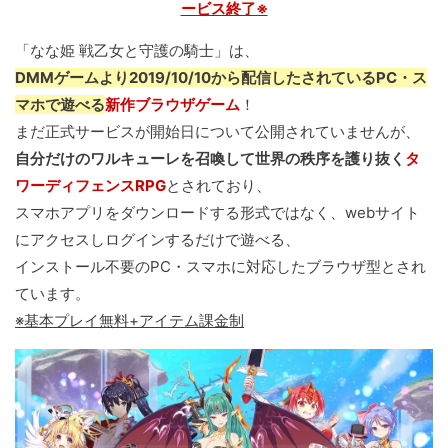
ービス終了※
「なな姫 戦乙女と守護の騎士」は、
DMMゲームより2019/10/10から配信したされているPC・ス
マホで遊べる
新作ブラウザゲーム
！
まだ正式サービスが開始日について公開されていませんが、
自分だけのワルキューレを召喚して世界の秩序を護り抜く
タ
ワーディフェンスRPG
とされており、
スマホアプリをダウンロードする形式ではなく、webサイト
にアクセスしログインするだけで遊べる、
インストール不要のPC・スマホに対応したブラウザ型とされ
ています。
※基本プレイ無料+アイテム課金制