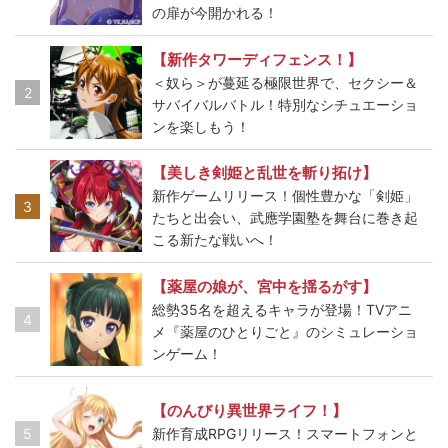
の扉が今開かれる！
【新作タワーディフェンス！】
＜奴ら＞が蔓延る極限世界で、セクシー＆
2
サバイバルバトル！特別なシチュエーショ
ンを楽しもう！
【美しき剣姫と乱世を斬り拓け】
新作ゲームリリース！個性豊かな「剣姫」
3
たちと出会い、武應学園塾を舞台に巻き起
こる新たな戦いへ！
【薬屋の娘が、宮中を揺るがす】
総勢35名を超えるキャラが登場！TVアニ
4
メ『薬屋のひとりごと』のシミュレーショ
ンゲーム！
【のんびり異世界ライフ！】
5
新作育成RPGリリース！スマートフォンと