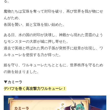
る。
魔物たちは宝珠を奪って封印を破り、再び世界を我が物にせ
んがため、
各国を襲い、姫と宝珠を狙い始めた。
ある日、水の国の封印が決壊し、神殿から現れた雲霞のよう
なモンスターの大群が城に押し寄せた。
過去で英雄と呼ばれた男の子孫が突然手に紋章が出現し、ワ
ルキューレを使役する力が得った。
姫を守り、ワルキューレたちとともに、世界秩序を守るため
の旅を始まりました。
▼カミーラ
デバフを巻く高攻撃力ワルキューレ！