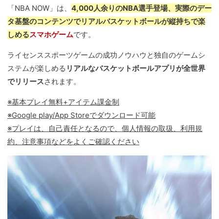
「NBA NOW」は、
4,000人余りのNBA選手登場、実際のデー
タ基盤のコンテンツでリアルバスケットボールが縦持ちで楽
しめる
スマホゲーム
です。
ライセンススポーツゲームの成功ノウハウと独自のゲームシ
ステムが楽しめる
リアルなバスケットボールアプリが全世界
でリリース
されます。
※基本プレイ無料+アイテム課金制
※Google play/App Storeでダウンロード可能
※プレイは、自己責任となるので、個人情報の取扱、利用規
約、注意事項などをよくご確認ください