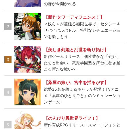
の扉が今開かれる！
【新作タワーディフェンス！】
＜奴ら＞が蔓延る極限世界で、セクシー＆
2
サバイバルバトル！特別なシチュエーショ
ンを楽しもう！
【美しき剣姫と乱世を斬り拓け】
新作ゲームリリース！個性豊かな「剣姫」
3
たちと出会い、武應学園塾を舞台に巻き起
こる新たな戦いへ！
【薬屋の娘が、宮中を揺るがす】
総勢35名を超えるキャラが登場！TVアニ
4
メ『薬屋のひとりごと』のシミュレーショ
ンゲーム！
【のんびり異世界ライフ！】
5
新作育成RPGリリース！スマートフォンと