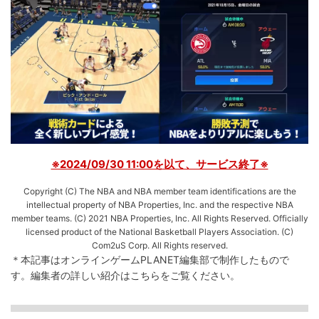
※2024/09/30 11:00を以て、サービス終了※
Copyright (C) The NBA and NBA member team identifications are the
intellectual property of NBA Properties, Inc. and the respective NBA
member teams. (C) 2021 NBA Properties, Inc. All Rights Reserved. Officially
licensed product of the National Basketball Players Association. (C)
Com2uS Corp. All Rights reserved.
＊本記事はオンラインゲームPLANET編集部で制作したもので
す。
編集者の詳しい紹介は
こちら
をご覧ください。