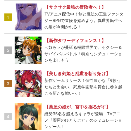
【サクサク最強の冒険者へ！】
TVアニメ配信中！剣と魔法の王道ファンタ
1
ジーRPGで冒険を始めよう。異世界転生へ
の扉が今開かれる！
【新作タワーディフェンス！】
＜奴ら＞が蔓延る極限世界で、セクシー＆
2
サバイバルバトル！特別なシチュエーショ
ンを楽しもう！
【美しき剣姫と乱世を斬り拓け】
新作ゲームリリース！個性豊かな「剣姫」
3
たちと出会い、武應学園塾を舞台に巻き起
こる新たな戦いへ！
【薬屋の娘が、宮中を揺るがす】
総勢35名を超えるキャラが登場！TVアニ
4
メ『薬屋のひとりごと』のシミュレーショ
ンゲーム！