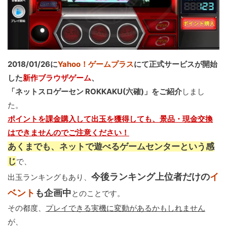
2018/01/26に
Yahoo！ゲームプラス
にて正式サービスが開始
した
新作ブラウザゲーム
、
「ネットスロゲーセン ROKKAKU(六確)」をご紹介
しまし
た。
ポイントを課金購入して出玉を獲得しても、景品・現金交換
はできませんのでご注意ください！
あくまでも、ネットで遊べるゲームセンターという感
じ
で、
今後ランキング上位者だけの
イ
出玉ランキングもあり、
ベント
も企画中
とのことです。
その都度、
プレイできる実機に変動があるかもしれません
が、