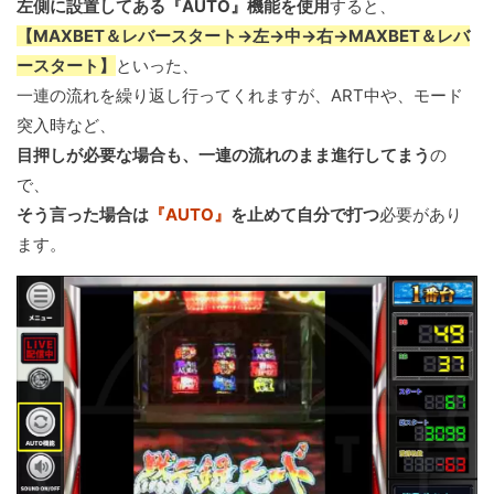
左側に設置してある『AUTO』機能を使用
すると、
【MAXBET＆レバースタート→左→中→右→MAXBET＆レバ
ースタート】
といった、
一連の流れを繰り返し行ってくれますが、ART中や、モード
突入時など、
目押しが必要な場合も、一連の流れのまま進行してまう
の
で、
そう言った場合は
『AUTO』
を止めて自分で打つ
必要があり
ます。