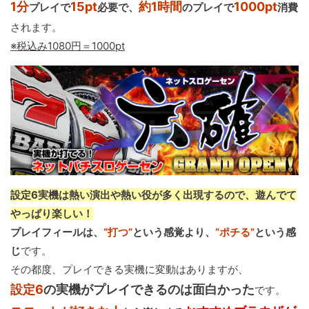
1分
15pt
約1時間
1000pt
プレイで
必要で、
のプレイで
消費
されます。
※税込み1080円＝1000pt
設定6実機は熱い演出や熱い役が多く出現するので、遊んでて
やっぱり楽しい！
プレイフィールは、
“打つ”
という感覚より、
“ポチる”
という感
じ
です。
その都度、プレイできる実機に変動はありますが、
設定6
の実機がプレイできるのは面白かった
です。