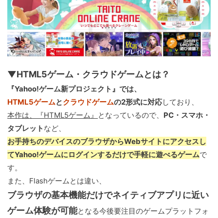
▼HTML5ゲーム・クラウドゲームとは？
『Yahoo!ゲーム新プロジェクト』では、
HTML5ゲーム
と
クラウドゲーム
の2形式に対応
しており、
本作は、『HTML5ゲーム』
となっているので、
PC・スマホ・
タブレット
など、
お手持ちのデバイスのブラウザからWebサイトにアクセスし
てYahoo!ゲームにログインするだけで手軽に遊べるゲーム
で
す。
また、Flashゲームとは違い、
ブラウザの基本機能だけでネイティブアプリに近い
ゲーム体験が可能
となる今後要注目のゲームプラットフォ