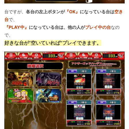
台ですが、
各台の左上ボタンが
『OK』
になっている台は
空き
台
で、
『PLAY中』
になっている台は、他の人が
プレイ中の台
なの
で、
好きな台が“空いていれば”プレイできます。