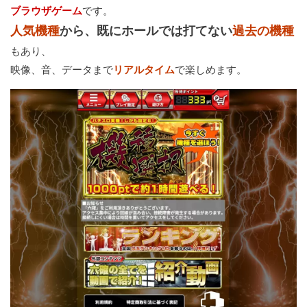
ブラウザゲーム
です。
人気機種
から、既にホールでは打てない
過去の機種
もあり、
映像、音、データまで
リアルタイム
で楽しめます。