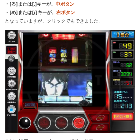
・[る]または[.]キーが、
中ボタン
・[め]または[/]キーが、
右ボタン
となっていますが、クリックでもできました。