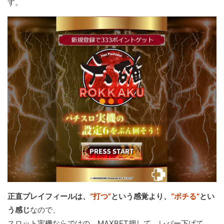
す。
正直プレイフィールは、
“打つ”
という感覚より、
“ポチる”
とい
う感じ
なので、
スロット実機ならではの、MAXBET押して、レバー下げて、