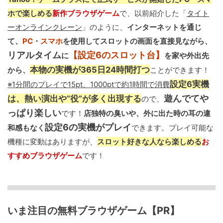
ホで楽しめる
新作ブラウザゲーム
で、以前紹介した「
タイト
ーオンラインクレーン
」のように、
インターネットを通じ
て、
PC
・
スマホ
を使用してスロットの画面を直接見ながら、
リアルタイム
【設定6のスロット台】
に
を家や外出先
本物の実機が365日24時間打つ
から、
ことができます！
設定6実機
※1分間のプレイで15pt、1000ptで約1時間で消費
遊んでてや
は、熱い演出や“役”が多く出現する
ので、
っぱり楽しい
です！
店独特の臭いや、外に出た時の耳の違
設定6の実機がプレイ
和感もなく
できます。プレイ可能な
機種に変動はありますが、
スロット好きな人なら楽しめる
お
すすめブラウザゲーム
です！
いま注目の無料ブラウザゲーム【PR】