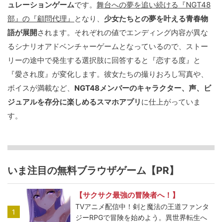
ュレーションゲーム
です。
舞台への夢を追い続ける『NGT48
部』の『顧問代理』
となり、
少女たちとの夢を叶える青春物
語が展開
されます。それぞれの値でエンディング内容が異な
るシナリオアドベンチャーゲームとなっているので、ストー
リーの途中で発生する選択肢に回答すると『恋する度』と
『愛され度』が変化します。彼女たちの撮りおろし写真や、
ボイスが満載など、
NGT48メンバーのキャラクター、声、ビ
ジュアルを存分に楽しめるスマホアプリ
に仕上がっていま
す。
いま注目の無料ブラウザゲーム【PR】
【サクサク最強の冒険者へ！】
TVアニメ配信中！剣と魔法の王道ファンタ
1
ジーRPGで冒険を始めよう。異世界転生へ