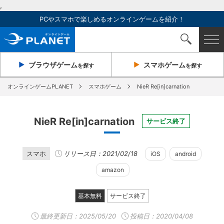
,
PCやスマホで楽しめるオンラインゲームを紹介！
ブラウザ
ゲーム
スマホ
ゲーム
を探す
を探す
オンラインゲームPLANET
スマホゲーム
NieR Re[in]carnation
NieR Re[in]carnation
サービス終了
スマホ
リリース日：2021/02/18
iOS
android
amazon
基本無料
サービス終了
最終更新日：
2025/05/20
投稿日：2020/04/08