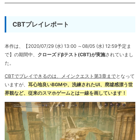
CBTプレイレポート
本作は、【2020/07/29 (水) 13:00 ～08/05 (水) 12:59予定ま
で】の期間中、
クローズドβテスト(CBT)が実施
されていまし
た。
CBTでプレイできるのは、メインクエスト第3章まで
となって
いますが、
耳心地良いBGMや、洗練されたUI、廃墟感漂う世
界観など、従来のスマホゲームとは一線を画しています！