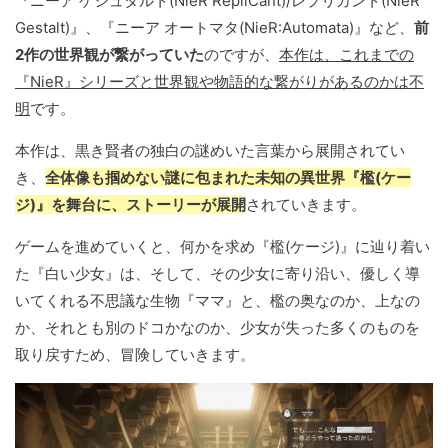
『ニーア ゲシュタルト(NieR RepliCant)/レプリカント(NieR
Gestalt)』、『ニーア オートマタ(NieR:Automata)』など、
前
2作の世界観が繋がっていた
のですが、
本作は、これまでの
『NieR』シリーズと世界観や物語的な繋がりがあるのかは不
明
です。
本作は、黒き賢者の独白の謎めいた言葉から展開されてい
き、
全体像も掴めない謎に包まれた未知の異世界『檻(ケー
ジ)』を舞台に、ストーリーが展開
されていきます。
ゲームを進めていくと、何かを求め『檻(ケージ)』に辿り着い
た『白い少女』は、そして、その少女に寄り沿い、優しく導
いてくれる不思議な生物『ママ』と、檻の奥なのか、上なの
か、それとも別のドコかなのか、少女が失った多くのものを
取り戻すため、冒険していきます。