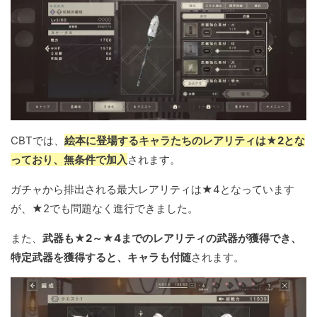
CBTでは、
絵本に登場するキャラたちのレアリティは★2とな
っており、無条件で加入
されます。
ガチャから排出される最大レアリティは★4となっています
が、★2でも問題なく進行できました。
また、
武器も★2～★4までのレアリティの武器が獲得でき、
特定武器を獲得すると、キャラも付随
されます。