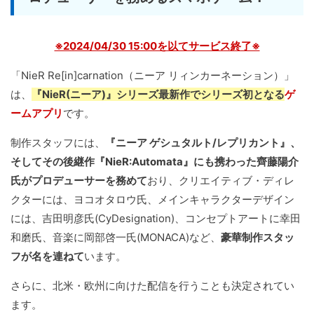
※2024/04/30 15:00を以てサービス終了※
「NieR Re[in]carnation（ニーア リィンカーネーション）」
は、
『NieR(ニーア)』シリーズ最新作でシリーズ初となる
ゲ
ームアプリ
です。
制作スタッフには、
『ニーア ゲシュタルト/レプリカント』、
そしてその後継作『NieR:Automata』にも携わった齊藤陽介
氏がプロデューサーを務めて
おり、クリエイティブ・ディレ
クターには、ヨコオタロウ氏、メインキャラクターデザイン
には、吉田明彦氏(CyDesignation)、コンセプトアートに幸田
和磨氏、音楽に岡部啓一氏(MONACA)など、
豪華制作スタッ
フが名を連ねて
います。
さらに、北米・欧州に向けた配信を行うことも決定されてい
ます。