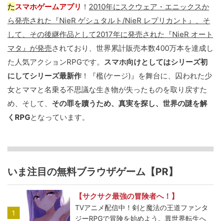
た
スマホゲームアプリ
！
2010年にスクウェア・エニックスか
ら発売された『NieR ゲシュタルト/NieR レプリカント』、そ
して、その後継作品として2017年に発売された『NieR オート
マタ』が発売
されており、世界累計販売本数400万本を達成し
た人気アクションRPGです。
スマホ向けとしてはシリーズ初
にしてシリーズ最新作
！『檻(ケージ)』を舞台に、囚われた少
女とママと名乗る不思議な生き物が失ったものを取り戻すた
め、そして、
その罪を贖うため、真実を探し、世界の謎を解
くRPG
となっています。
いま注目の無料ブラウザゲーム【PR】
【サクサク最強の冒険者へ！】
TVアニメ配信中！剣と魔法の王道ファンタ
1
ジーRPGで冒険を始めよう。異世界転生へ