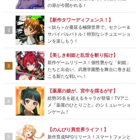
の扉が今開かれる！
【新作タワーディフェンス！】
＜奴ら＞が蔓延る極限世界で、セクシー＆
2
サバイバルバトル！特別なシチュエーショ
ンを楽しもう！
【美しき剣姫と乱世を斬り拓け】
新作ゲームリリース！個性豊かな「剣姫」
3
たちと出会い、武應学園塾を舞台に巻き起
こる新たな戦いへ！
【薬屋の娘が、宮中を揺るがす】
総勢35名を超えるキャラが登場！TVアニ
4
メ『薬屋のひとりごと』のシミュレーショ
ンゲーム！
【のんびり異世界ライフ！】
5
新作育成RPGリリース！スマートフォンと