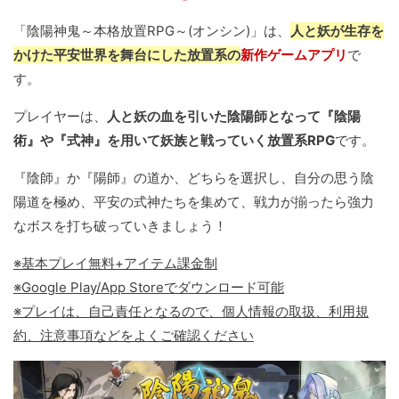
「陰陽神鬼～本格放置RPG～(オンシン)」は、
人と妖が生存を
かけた平安世界を舞台にした放置系の
新作ゲームアプリ
で
す。
プレイヤーは、
人と妖の血を引いた陰陽師となって『陰陽
術』や『式神』を用いて妖族と戦っていく放置系RPG
です。
『陰師』か『陽師』の道か、どちらを選択し、自分の思う陰
陽道を極め、平安の式神たちを集めて、戦力が揃ったら強力
なボスを打ち破っていきましょう！
※基本プレイ無料+アイテム課金制
※Google Play/App Storeでダウンロード可能
※プレイは、自己責任となるので、個人情報の取扱、利用規
約、注意事項などをよくご確認ください