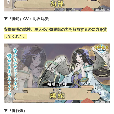
▼『騰蛇』CV：明坂 聡美
安倍晴明の式神。主人公が陰陽師の力を解放するのに力を貸
してくれた。
▼『青行燈』