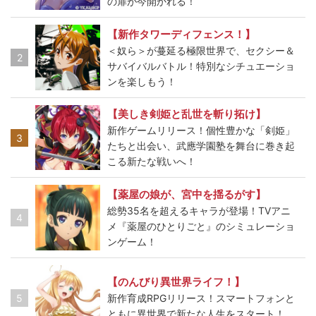
の扉が今開かれる！
【新作タワーディフェンス！】
＜奴ら＞が蔓延る極限世界で、セクシー＆
2
サバイバルバトル！特別なシチュエーショ
ンを楽しもう！
【美しき剣姫と乱世を斬り拓け】
新作ゲームリリース！個性豊かな「剣姫」
3
たちと出会い、武應学園塾を舞台に巻き起
こる新たな戦いへ！
【薬屋の娘が、宮中を揺るがす】
総勢35名を超えるキャラが登場！TVアニ
4
メ『薬屋のひとりごと』のシミュレーショ
ンゲーム！
【のんびり異世界ライフ！】
5
新作育成RPGリリース！スマートフォンと
ともに異世界で新たな人生をスタート！