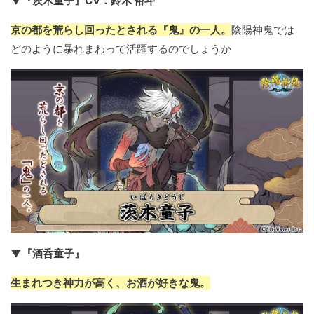
▼『茨木童子』CV：鈴木 裕斗
京の都を荒らし回ったとされる『鬼』の一人。
陰陽神鬼では
どのように暴れまわって活躍するのでしょうか
▼『酒呑童子』
生まれつき神力が高く、お酒が好きな鬼。