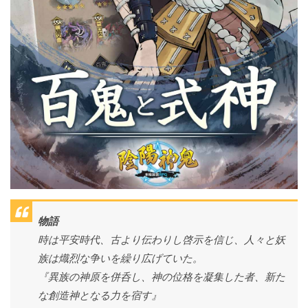
物語
時は平安時代、古より伝わりし啓示を信じ、人々と妖
族は熾烈な争いを繰り広げていた。
『異族の神原を併呑し、神の位格を凝集した者、新た
な創造神となる力を宿す』