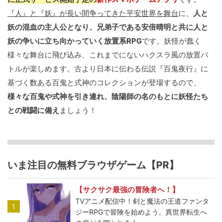
『人』と『妖』が長い間争ってきた平安世界を舞台
に、
人と
妖の混血の主人公となり、兄弟子である安倍晴明と共に人と
妖の争いに立ち向かっていく放置系RPG
です。妖怪が蠢く
様々な舞台に飛び込み、これまでにないハクスラ風の放置バ
トルが楽しめます。古より日本に伝わる伝説『百鬼夜行』に
基づく数ある百鬼と式神のコレクションが登場するので、
様々な百鬼や式神を引き連れ、陰陽師の名のもとに妖怪たち
との戦闘に備え
ましょう！
いま注目の無料ブラウザゲーム【PR】
【サクサク最強の冒険者へ！】
TVアニメ配信中！剣と魔法の王道ファンタ
1
ジーRPGで冒険を始めよう。異世界転生へ