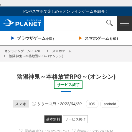
,
PCやスマホで楽しめるオンラインゲームを紹介！
ブラウザ
ゲーム
スマホ
ゲーム
を探す
を探す
オンラインゲームPLANET
スマホゲーム
陰陽神鬼～本格放置RPG～(オンシン)
陰陽神鬼～本格放置RPG～(オンシン)
サービス終了
スマホ
リリース日：2022/04/29
iOS
android
基本無料
サービス終了
最終更新日：
2025/05/20
投稿日：2022/03/14