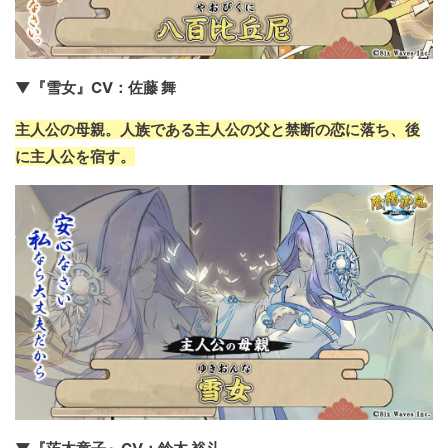
▼『雪女』CV：佐藤 舞
主人公の母親。人族である主人公の父と禁断の恋に落ち、後
に主人公を宿す。