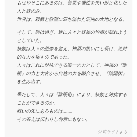
もはやそこにあるのは、善悪や理性を失い獣と化した
人と妖のみ。
世界は、殺戮と欲望に満ち溢れた混沌の大地となる。
そして、時は過ぎ、遂に人々と妖族の均衡が崩れよう
としていた。
妖族は人々の想像を超え、神原の扱いにも長け、絶対
的な力を宿すのであった。
人々はこれに対抗できる唯一の力として、神原の『陰
陽』の力と太古から自然の力を融合させ、『陰陽術』
を生み出す。
果たして、人々は『陰陽術』により、妖族と対抗する
ことができるのか。
戦いの先にあるものは……。
その答えは伝わりし啓示にもない。
公式サイトより