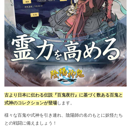
古より日本に伝わる伝説『百鬼夜行』に基づく数ある百鬼と
式神のコレクションが登場
します。
様々な百鬼や式神を引き連れ、陰陽師の名のもとに妖怪たち
との戦闘に備えましょう！