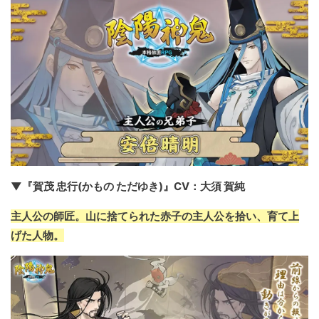
▼『賀茂 忠行(かもの ただゆき)』CV：大須 賀純
主人公の師匠。山に捨てられた赤子の主人公を拾い、育て上
げた人物。