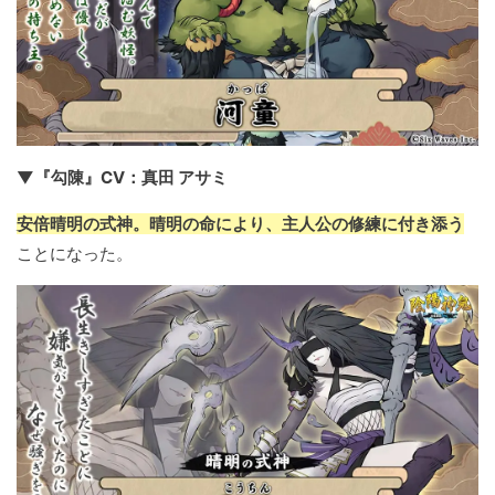
▼『勾陳』CV：真田 アサミ
安倍晴明の式神。晴明の命により、主人公の修練に付き添う
ことになった。