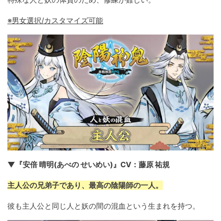
※男女選択/カスタマイズ可能
▼『安倍 晴明(あべの せいめい)』CV：藤原 祐規
主人公の兄弟子であり、最高の陰陽師の一人。
彼も主人公と同じ人と妖の間の混血という生まれを持つ。