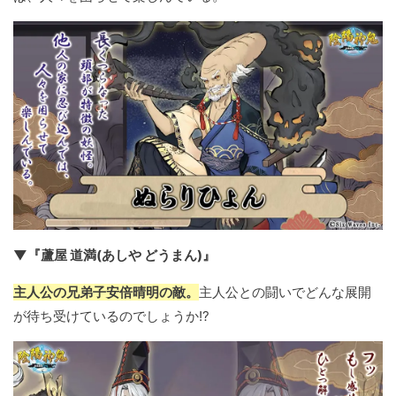
▼『蘆屋 道満(あしや どうまん)』
主人公の兄弟子安倍晴明の敵。
主人公との闘いでどんな展開
が待ち受けているのでしょうか!?