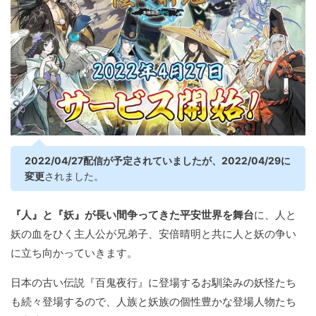
2022/04/27配信が予定されていましたが、2022/04/29に
変更
されました。
『人』と『妖』が長い間争ってきた平安世界を舞台
に、人と
妖の血をひく主人公が兄弟子、安倍晴明と共に人と妖の争い
に立ち向かっていきます。
日本の古い伝説『百鬼夜行』に登場するお馴染みの妖怪たち
も続々登場するので、人族と妖族の個性豊かな登場人物たち