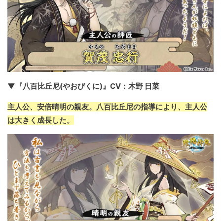
▼『八百比丘尼(やおびくに)』CV：木野 日菜
主人公、安倍晴明の親友。八百比丘尼の指導により、主人公
は大きく成長した。