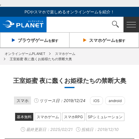
,
PCやスマホで楽しめるオンラインゲームを紹介！
ブラウザ
ゲーム
スマホ
ゲーム
を探す
を探す
オンラインゲームPLANET
スマホゲーム
王室姫蜜 夜に蠢くお姫様たちの禁断大奥
王室姫蜜 夜に蠢くお姫様たちの禁断大奥
スマホ
リリース日：2019/12/24
iOS
android
基本無料
スマホゲーム
スマホRPG
SPシミュレーション
最終更新日：
2025/02/21
投稿日：2019/12/10