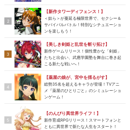
【新作タワーディフェンス！】
＜奴ら＞が蔓延る極限世界で、セクシー＆
2
サバイバルバトル！特別なシチュエーショ
ンを楽しもう！
【美しき剣姫と乱世を斬り拓け】
新作ゲームリリース！個性豊かな「剣姫」
3
たちと出会い、武應学園塾を舞台に巻き起
こる新たな戦いへ！
【薬屋の娘が、宮中を揺るがす】
総勢35名を超えるキャラが登場！TVアニ
4
メ『薬屋のひとりごと』のシミュレーショ
ンゲーム！
【のんびり異世界ライフ！】
5
新作育成RPGリリース！スマートフォンと
ともに異世界で新たな人生をスタート！