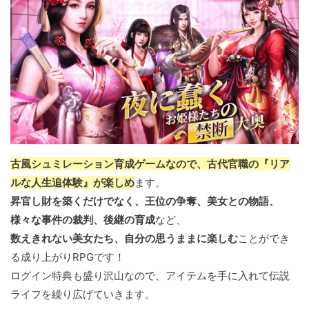
古風シュミレーション育成ゲームなので、古代官職の『リア
ルな人生追体験』が楽しめ
ます。
昇官し財を築くだけでなく、王位の争奪、美女との物語、
様々な事件の裁判、後継の育成
など、
数えきれない美女たち、自分の思うままに楽しむ
ことができ
る成り上がりRPGです！
ログイン特典も盛り沢山なので、アイテムを手に入れて伝説
ライフを繰り広げていきます。