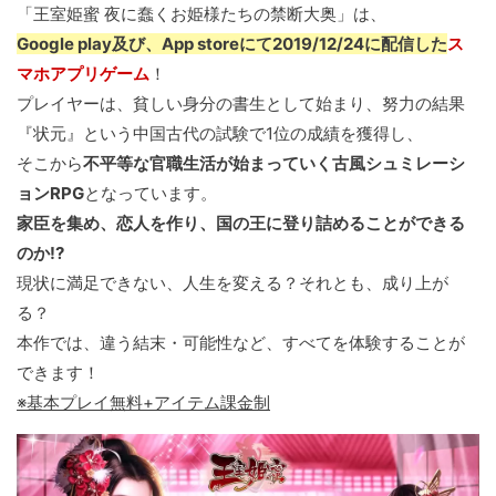
「王室姫蜜 夜に蠢くお姫様たちの禁断大奥」は、
Google play及び、App storeにて2019/12/24に配信した
ス
マホアプリゲーム
！
プレイヤーは、貧しい身分の書生として始まり、努力の結果
『状元』という中国古代の試験で1位の成績を獲得し、
そこから
不平等な官職生活が始まっていく古風シュミレーシ
ョンRPG
となっています。
家臣を集め、恋人を作り、国の王に登り詰めることができる
のか!?
現状に満足できない、人生を変える？それとも、成り上が
る？
本作では、違う結末・可能性など、すべてを体験することが
できます！
※基本プレイ無料+アイテム課金制