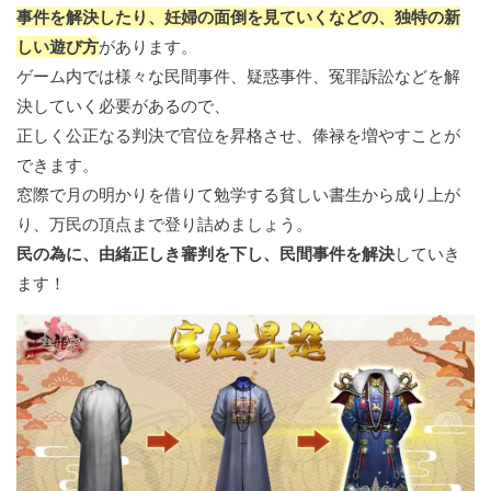
事件を解決したり、妊婦の面倒を見ていくなどの、独特の新
しい遊び方
があります。
ゲーム内では様々な民間事件、疑惑事件、冤罪訴訟などを解
決していく必要があるので、
正しく公正なる判決で官位を昇格させ、俸禄を増やすことが
できます。
窓際で月の明かりを借りて勉学する貧しい書生から成り上が
り、万民の頂点まで登り詰めましょう。
民の為に、由緒正しき審判を下し、民間事件を解決
していき
ます！