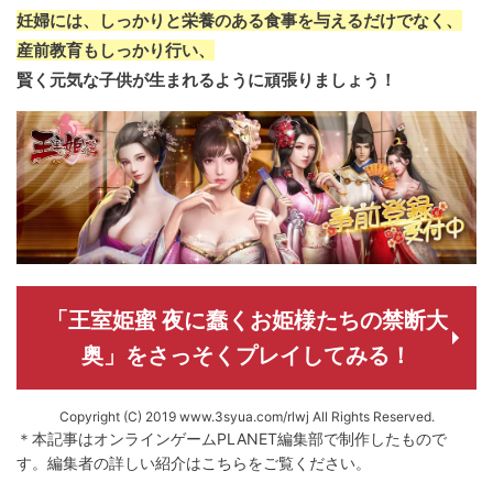
妊婦には、しっかりと栄養のある食事を与えるだけでなく、
産前教育もしっかり行い、
賢く元気な子供が生まれるように頑張りましょう！
「王室姫蜜 夜に蠢くお姫様たちの禁断大
奥」をさっそくプレイしてみる！
Copyright (C) 2019 www.3syua.com/rlwj All Rights Reserved.
＊本記事はオンラインゲームPLANET編集部で制作したもので
す。
編集者の詳しい紹介は
こちら
をご覧ください。