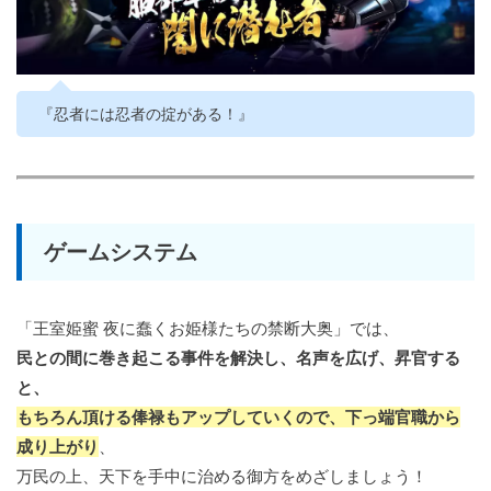
『忍者には忍者の掟がある！』
ゲームシステム
「王室姫蜜 夜に蠢くお姫様たちの禁断大奥」では、
民との間に巻き起こる事件を解決し、名声を広げ、昇官する
と、
もちろん頂ける俸禄もアップしていくので、下っ端官職から
成り上がり
、
万民の上、天下を手中に治める御方をめざしましょう！