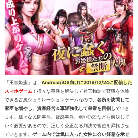
「王室姫蜜」は、
Android/iOS向けに2019/12/24に配信した
スマホゲーム
！
様々な事件を解決して昇官物語で官職を体験
できる古風シュミレーションゲーム
なので
、各所を訪問して
家臣を増やし、資産経営＆軍隊強化して皇帝を目指して
いき
ます。様々な民間事件、疑惑事件、冤罪訴訟などを解決して
いく必要があるので、正しく公正なる判決で官位を昇格させ
ていきます。
ゲーム内では気に入った女性に会い好意を示せ