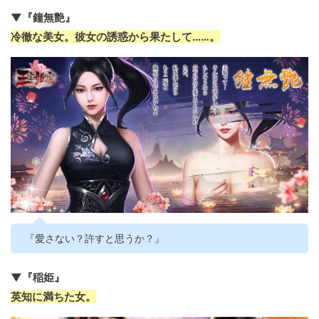
▼『鐘無艶』
冷徹な美女。彼女の誘惑から果たして……。
『愛さない？許すと思うか？』
▼『稲姫』
英知に満ちた女。