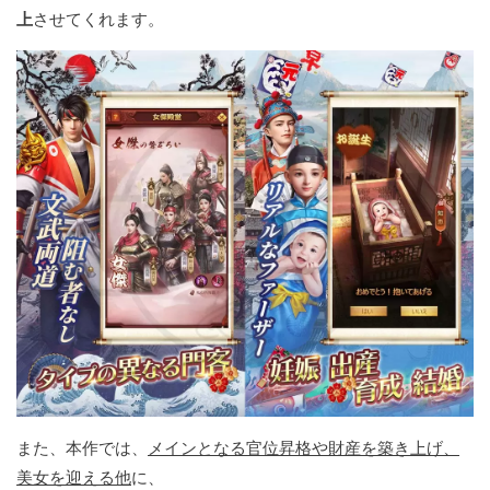
上
させてくれます。
また、本作では、
メインとなる官位昇格や財産を築き上げ、
美女を迎える他
に、