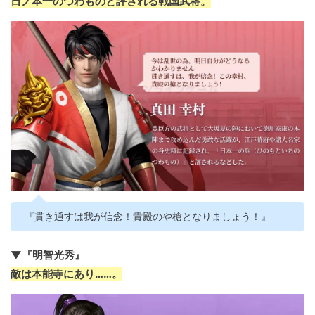
日ノ本一のつわものと評される戦国武将。
『貫き通すは我が信念！貴殿のや槍となりましょう！』
▼『明智光秀』
敵は本能寺にあり……。