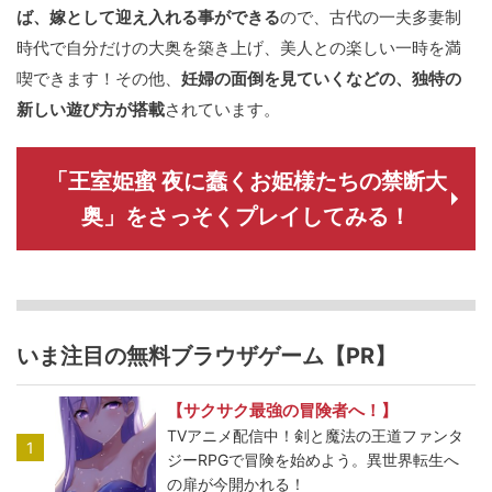
ば、嫁として迎え入れる事ができる
ので、古代の一夫多妻制
時代で自分だけの大奥を築き上げ、美人との楽しい一時を満
喫できます！その他、
妊婦の面倒を見ていくなどの、独特の
新しい遊び方が搭載
されています。
「王室姫蜜 夜に蠢くお姫様たちの禁断大
奥」をさっそくプレイしてみる！
いま注目の無料ブラウザゲーム【PR】
【サクサク最強の冒険者へ！】
TVアニメ配信中！剣と魔法の王道ファンタ
1
ジーRPGで冒険を始めよう。異世界転生へ
の扉が今開かれる！