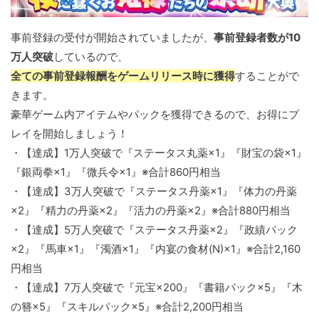
事前登録の受付が開始されていましたが、
事前登録者数が10
万人突破
しているので、
全ての事前登録報酬をゲームリリース時に獲得
することがで
きます。
豪華ゲーム内アイテムやパックを獲得できるので、お得にプ
レイを開始しましょう！
・【達成】1万人突破で『ステータス丸薬×1』『財宝の袋×1』
『銀両拳×1』『微兵令×1』※合計860円相当
・【達成】3万人突破で『ステータス丹薬×1』『体力の丹薬
×2』『精力の丹薬×2』『活力の丹薬×2』※合計880円相当
・【達成】5万人突破で『ステータス丹薬×2』『政績パック
×2』『馬車×1』『濁酒×1』『内宴の食材(N)×1』※合計2,160
円相当
・【達成】7万人突破で『元宝×200』『書籍パック×5』『木
の簪×5』『スキルパック×5』※合計2,200円相当