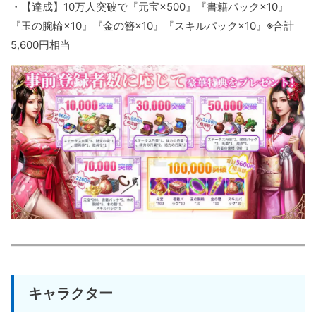
・【達成】10万人突破で『元宝×500』『書籍パック×10』
『玉の腕輪×10』『金の簪×10』『スキルパック×10』※合計
5,600円相当
キャラクター