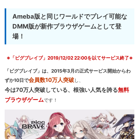
Ameba版と同じワールドでプレイ可能な
DMM版が新作ブラウザゲームとして登
場！
※「ピグブレイブ」2019/12/02 22:00を以てサービス終了※
「ピグブレイブ」は、2015年3月の正式サービス開始からわ
会員数10万人突破
ずか10日で
し、
今は70万人突破している、根強い人気を誇る
無料
ブラウザゲーム
です！