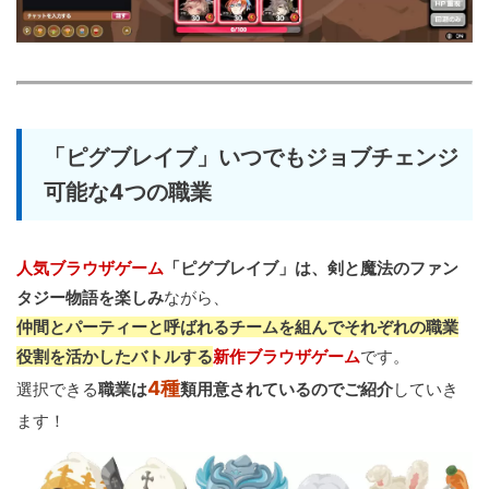
「ピグブレイブ」いつでもジョブチェンジ
可能な4つの職業
人気ブラウザゲーム
「ピグブレイブ」は、剣と魔法のファン
タジー物語を楽しみ
ながら、
仲間とパーティーと呼ばれるチームを組んでそれぞれの職業
役割を活かしたバトルする
新作ブラウザゲーム
です。
4種
選択できる
職業は
類用意されているのでご紹介
していき
ます！