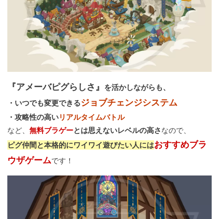
『アメーバピグらしさ』
を活かしながらも、
ジョブチェンジシステム
・いつでも変更できる
・攻略性の高い
リアルタイムバトル
など、
無料ブラゲー
とは思えないレベルの高さ
なので、
おすすめブラ
ピグ仲間と本格的にワイワイ遊びたい人には
ウザゲーム
です！