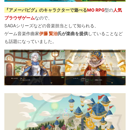
『アメーバピグ』のキャラクターで遊べる
MO RPG
型の
人気
ブラウザゲーム
なので、
SAGAシリーズなどの音楽担当として知られる、
ゲーム音楽作曲家
伊藤 賢治
氏が楽曲を提供
していることなど
も話題になっていました。