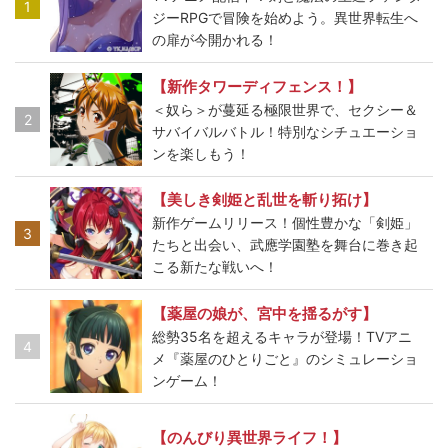
1
ジーRPGで冒険を始めよう。異世界転生へ
の扉が今開かれる！
【新作タワーディフェンス！】
＜奴ら＞が蔓延る極限世界で、セクシー＆
2
サバイバルバトル！特別なシチュエーショ
ンを楽しもう！
【美しき剣姫と乱世を斬り拓け】
新作ゲームリリース！個性豊かな「剣姫」
3
たちと出会い、武應学園塾を舞台に巻き起
こる新たな戦いへ！
【薬屋の娘が、宮中を揺るがす】
総勢35名を超えるキャラが登場！TVアニ
4
メ『薬屋のひとりごと』のシミュレーショ
ンゲーム！
【のんびり異世界ライフ！】