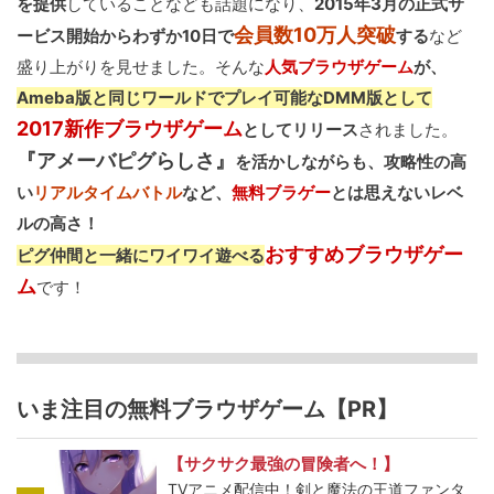
を提供
していることなども話題になり、
2015年3月の正式サ
会員数10万人突破
ービス開始からわずか10日で
する
など
盛り上がりを見せました。そんな
人気ブラウザゲーム
が、
Ameba版と同じワールドでプレイ可能なDMM版として
2017新作ブラウザゲーム
としてリリース
されました。
『アメーバピグらしさ』
を活かしながらも、攻略性の高
い
リアルタイムバトル
など、
無料ブラゲー
とは思えないレベ
ルの高さ！
おすすめブラウザゲー
ピグ仲間と一緒にワイワイ遊べる
ム
です！
いま注目の無料ブラウザゲーム【PR】
【サクサク最強の冒険者へ！】
TVアニメ配信中！剣と魔法の王道ファンタ