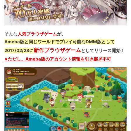
そんな
人気ブラウザゲーム
が、
Ameba版と同じワールドでプレイ可能なDMM版として
新作ブラウザゲーム
2017/02/28に
としてリリース開始！
※ただし、Ameba版のアカウント情報を引き継ぎ不可