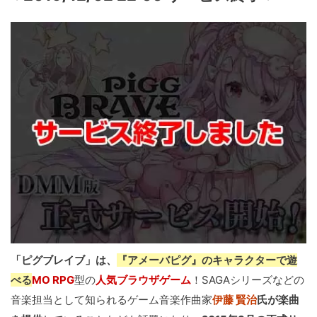
「ピグブレイブ」は、
『アメーバピグ』のキャラクターで遊
べる
MO RPG
型の
人気ブラウザゲーム
！SAGAシリーズなどの
音楽担当として知られるゲーム音楽作曲家
伊藤 賢治
氏が楽曲