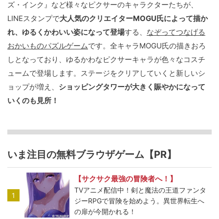
ズ・インク』など様々なピクサーのキャラクターたちが、
LINEスタンプで
大人気のクリエイターMOGU氏によって描か
れ、ゆるくかわいい姿になって登場
する、
なぞってつなげる
おかいものパズルゲーム
です。全キャラMOGU氏の描きおろ
しとなっており、ゆるかわなピクサーキャラが色々なコスチ
ュームで登場します。ステージをクリアしていくと新しいシ
ョップが増え、
ショッピングタワーが大きく賑やかになって
いくのも見所！
いま注目の無料ブラウザゲーム【PR】
【サクサク最強の冒険者へ！】
TVアニメ配信中！剣と魔法の王道ファンタ
1
ジーRPGで冒険を始めよう。異世界転生へ
の扉が今開かれる！