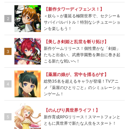
【新作タワーディフェンス！】
＜奴ら＞が蔓延る極限世界で、セクシー＆
2
サバイバルバトル！特別なシチュエーショ
ンを楽しもう！
【美しき剣姫と乱世を斬り拓け】
新作ゲームリリース！個性豊かな「剣姫」
3
たちと出会い、武應学園塾を舞台に巻き起
こる新たな戦いへ！
【薬屋の娘が、宮中を揺るがす】
総勢35名を超えるキャラが登場！TVアニ
4
メ『薬屋のひとりごと』のシミュレーショ
ンゲーム！
【のんびり異世界ライフ！】
5
新作育成RPGリリース！スマートフォンと
ともに異世界で新たな人生をスタート！