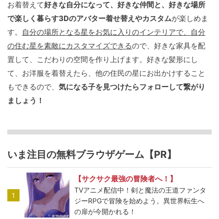
お着替えて
好きな自分になって、好きな仲間と、好きな場所
で楽しく暮らす3Dのアバター着せ替えやカスタム
が楽しめま
す。
自分の場所となる星をお気に入りのインテリアで、自分
の住む星を素敵にカスタマイズできる
ので、好きな家具を配
置して、こだわりの空間を作り上げます。好きな髪形にし
て、お洋服を着替えたら、他の住民の星にお出かけすること
もできるので、
気になる子を見つけたらフォローして繋がり
ましょう！
いま注目の無料ブラウザゲーム【PR】
【サクサク最強の冒険者へ！】
TVアニメ配信中！剣と魔法の王道ファンタ
1
ジーRPGで冒険を始めよう。異世界転生へ
の扉が今開かれる！