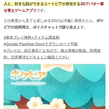
人と、好きな話ができるユートピアが存在する
3Dアバター着
せ替えゲームアプリ
です。
どの角度から見ても楽しめる3Dのお洋服に着替えたら、
ポケ
ピアの住民同士、ボイスチャットで語り合え
ます。
※基本プレイ無料+アイテム課金制
※Google Play/App Storeでダウンロード可能
※プレイは、自己責任となるので、個人情報の取扱、利用規
約、注意事項などをよくご確認ください