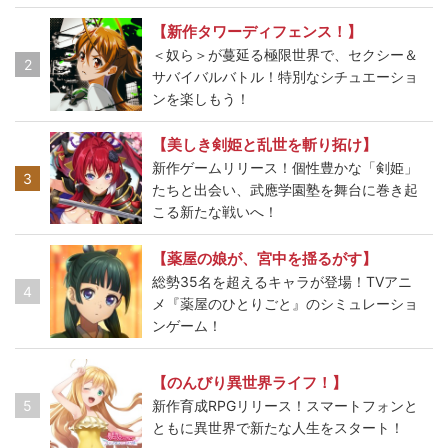
【新作タワーディフェンス！】
＜奴ら＞が蔓延る極限世界で、セクシー＆
2
サバイバルバトル！特別なシチュエーショ
ンを楽しもう！
【美しき剣姫と乱世を斬り拓け】
新作ゲームリリース！個性豊かな「剣姫」
3
たちと出会い、武應学園塾を舞台に巻き起
こる新たな戦いへ！
【薬屋の娘が、宮中を揺るがす】
総勢35名を超えるキャラが登場！TVアニ
4
メ『薬屋のひとりごと』のシミュレーショ
ンゲーム！
【のんびり異世界ライフ！】
5
新作育成RPGリリース！スマートフォンと
ともに異世界で新たな人生をスタート！